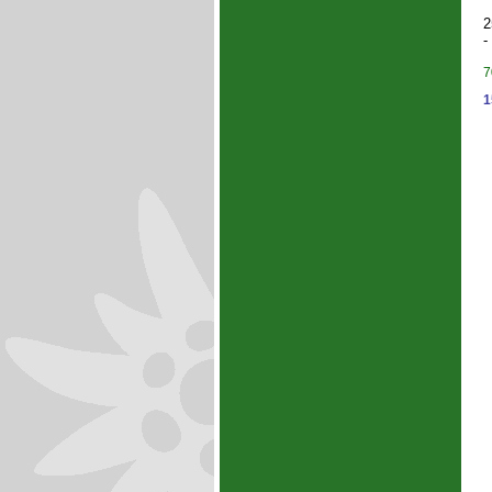
2
-
7
1