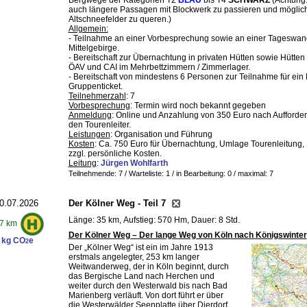
Bergwege der Kategorien T2
BLAU
bis T4
SCHWARZ
(Achtung:
auch längere Passagen mit Blockwerk zu passieren und möglic
Altschneefelder zu queren.)
Allgemein:
- Teilnahme an einer Vorbesprechung sowie an einer Tageswa
Mittelgebirge.
- Bereitschaft zur Übernachtung in privaten Hütten sowie Hütten
ÖAV und CAI im Mehrbettzimmern / Zimmerlager.
- Bereitschaft von mindestens 6 Personen zur Teilnahme für ein
Gruppenticket.
Teilnehmerzahl
: 7
Vorbesprechung
: Termin wird noch bekannt gegeben
Anmeldung
: Online und Anzahlung von 350 Euro nach Aufforde
den Tourenleiter.
Leistungen
: Organisation und Führung
Kosten
: Ca. 750 Euro für Übernachtung, Umlage Tourenleitung, 
zzgl. persönliche Kosten.
Leitung
:
Jürgen Wohlfarth
Teilnehmende: 7 / Warteliste: 1 / in Bearbeitung: 0
/ maximal: 7
0.07.2026
Der Kölner Weg - Teil 7
Länge: 35 km, Aufstieg: 570 Hm, Dauer: 8 Std.
7 km
Der Kölner Weg – Der lange Weg von Köln nach Königswinter
 kg CO
e
2
Der „Kölner Weg“ ist ein im Jahre 1913
erstmals angelegter, 253 km langer
Weitwanderweg, der in Köln beginnt, durch
das Bergische Land nach Herchen und
weiter durch den Westerwald bis nach Bad
Marienberg verläuft. Von dort führt er über
die Westerwälder Seenplatte über Dierdorf