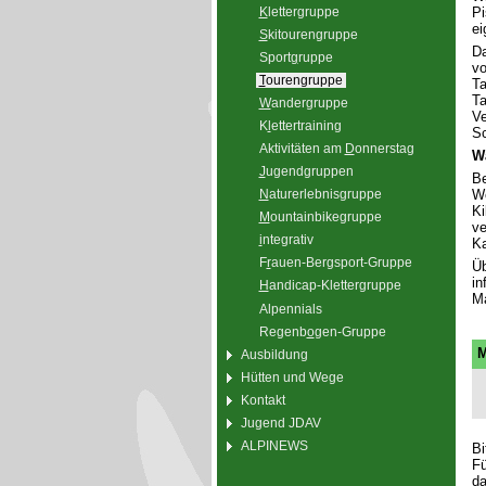
K
lettergruppe
Pi
ei
S
kitourengruppe
Da
Sport
g
ruppe
vo
T
ourengruppe
Ta
Ta
W
andergruppe
Ve
K
l
ettertraining
Sc
Aktivitäten am
D
onnerstag
W
J
ugendgruppen
Be
Wo
N
aturerlebnisgruppe
Ki
M
ountainbikegruppe
ve
i
ntegrativ
Ka
F
r
auen-Bergsport-Gruppe
Üb
in
H
andicap-Klettergruppe
Ma
Alpennials
Regenb
o
gen-Gruppe
M
Ausbildung
Hütten und Wege
Kontakt
Jugend JDAV
ALPINEWS
Bi
Fü
da