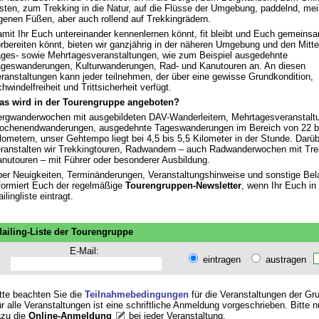
sten, zum Trekking in die Natur, auf die Flüsse der Umgebung, paddelnd, mei
genen Füßen, aber auch rollend auf Trekkingrädern.
mit Ihr Euch untereinander kennenlernen könnt, fit bleibt und Euch gemeins
rbereiten könnt, bieten wir ganzjährig in der näheren Umgebung und den Mitte
ges- sowie Mehrtagesveranstaltungen, wie zum Beispiel ausgedehnte
geswanderungen, Kulturwanderungen, Rad- und Kanutouren an. An diesen
ranstaltungen kann jeder teilnehmen, der über eine gewisse Grundkondition,
hwindelfreiheit und Trittsicherheit verfügt.
as wird in der Tourengruppe angeboten?
rgwanderwochen mit ausgebildeten DAV-Wanderleitern, Mehrtagesveranstalt
chenendwanderungen, ausgedehnte Tageswanderungen im Bereich von 22 bi
lometern, unser Gehtempo liegt bei 4,5 bis 5,5 Kilometer in der Stunde. Darü
ranstalten wir Trekkingtouren, Radwandern – auch Radwanderwochen mit Tre
nutouren – mit Führer oder besonderer Ausbildung.
er Neuigkeiten, Terminänderungen, Veranstaltungshinweise und sonstige Bel
formiert Euch der regelmäßige
Tourengruppen-Newsletter
, wenn Ihr Euch in 
ilingliste eintragt.
ailing-Liste der Tourengruppe
E-Mail:
eintragen
austragen
tte beachten Sie die
Teilnahmebedingungen
für die Veranstaltungen der Gr
r alle Veranstaltungen ist eine schriftliche Anmeldung vorgeschrieben. Bitte 
zu die
Online-Anmeldung
bei jeder Veranstaltung
.