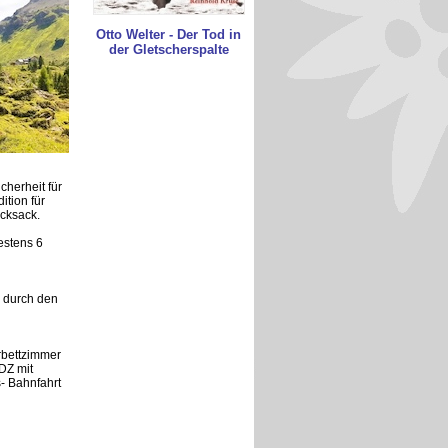
Otto Welter - Der Tod in
der Gletscherspalte
cherheit für
ition für
cksack.
estens 6
g durch den
rbettzimmer
DZ mit
- Bahnfahrt