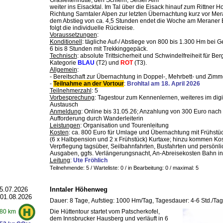
Grasleitenhütte, den Schlern, Seiser Alm
weiter ins Eisacktal. Im Tal über die Eisack hinauf zum Rittner H
Richtung Sarntaler Alpen zur letzten Übernachtung kurz vor Me
dem Abstieg von ca. 4,5 Stunden endet die Woche am Meraner
folgt die individuelle Rückreise.
Voraussetzungen
:
Konditionell
: tägliche Auf-/ Abstiege von 800 bis 1.300 Hm bei 
6 bis 8 Stunden mit Trekkinggepäck.
Technisch
: absolute Trittsicherheit und Schwindelfreiheit für B
Kategorie
BLAU
(T2) und
ROT
(T3).
Allgemein
:
- Bereitschaft zur Übernachtung in Doppel-, Mehrbett- und Zimm
-
Teilnahme an der Vortour
:
Brohltal am 18. April 2026
Teilnehmerzahl
: 5
Vorbesprechung
: Tagestour zum Kennenlernen, weiteres im digi
Austausch
Anmeldung
: Online bis 31.05.26; Anzahlung von 300 Euro nach
Aufforderung durch Wanderleiterin
Leistungen
: Organisation und Tourenleitung
Kosten
: ca. 800 Euro für Umlage und Übernachtung mit Frühstü
(6 x Halbpension und 2 x Frühstück) Kurtaxe; hinzu kommen Kos
Verpflegung tagsüber, Seilbahnfahrten, Busfahrten und persönli
Ausgaben, ggfs. Verlängerungsnacht, An-Abreisekosten Bahn in
Leitung
:
Ute Fröhlich
Teilnehmende: 5 / Warteliste: 0 / in Bearbeitung: 0
/ maximal: 5
5.07.2026
Inntaler Höhenweg
 01.08.2026
Dauer: 8 Tage, Aufstieg: 1000 Hm/Tag, Tagesdauer: 4-6 Std./Tag
Die Hüttentour startet vom Patscherkofel,
80 km
dem Innsbrucker Hausberg und verläuft in 6