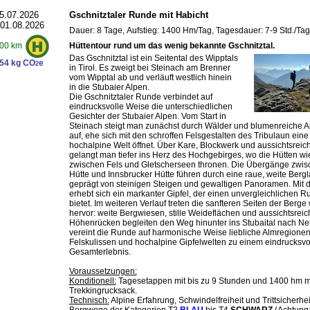
5.07.2026
Gschnitztaler Runde mit Habicht
 01.08.2026
Dauer: 8 Tage, Aufstieg: 1400 Hm/Tag, Tagesdauer: 7-9 Std./Tag
Hüttentour rund um das wenig bekannte Gschnitztal.
00 km
Das Gschnitztal ist ein Seitental des Wipptals
54 kg CO
e
2
in Tirol. Es zweigt bei Steinach am Brenner
vom Wipptal ab und verläuft westlich hinein
in die Stubaier Alpen.
Die Gschnitztaler Runde verbindet auf
eindrucksvolle Weise die unterschiedlichen
Gesichter der Stubaier Alpen. Vom Start in
Steinach steigt man zunächst durch Wälder und blumenreiche 
auf, ehe sich mit den schroffen Felsgestalten des Tribulaun eine
hochalpine Welt öffnet. Über Kare, Blockwerk und aussichtsreic
gelangt man tiefer ins Herz des Hochgebirges, wo die Hütten wi
zwischen Fels und Gletscherseen thronen. Die Übergänge zwi
Hütte und Innsbrucker Hütte führen durch eine raue, weite Bergl
geprägt von steinigen Steigen und gewaltigen Panoramen. Mit 
erhebt sich ein markanter Gipfel, der einen unvergleichlichen R
bietet. Im weiteren Verlauf treten die sanfteren Seiten der Berge
hervor: weite Bergwiesen, stille Weideflächen und aussichtsreic
Höhenrücken begleiten den Weg hinunter ins Stubaital nach Neus
vereint die Runde auf harmonische Weise liebliche Almregionen
Felskulissen und hochalpine Gipfelwelten zu einem eindrucksvo
Gesamterlebnis.
Voraussetzungen:
Konditionell:
Tagesetappen mit bis zu 9 Stunden und 1400 hm m
Trekkingrucksack.
Technisch:
Alpine Erfahrung, Schwindelfreiheit und Trittsicherheit