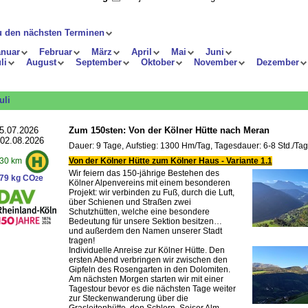
u den nächsten Terminen
anuar
Februar
März
April
Mai
Juni
li
August
September
Oktober
November
Dezember
uli
5.07.2026
Zum 150sten: Von der Kölner Hütte nach Meran
 02.08.2026
Dauer: 9 Tage, Aufstieg: 1300 Hm/Tag, Tagesdauer: 6-8 Std./Tag
Von der Kölner Hütte zum Kölner Haus - Variante 1.1
30 km
Wir feiern das 150-jährige Bestehen des
79 kg CO
e
2
Kölner Alpenvereins mit einem besonderen
Projekt: wir verbinden zu Fuß, durch die Luft,
über Schienen und Straßen zwei
Schutzhütten, welche eine besondere
Bedeutung für unsere Sektion besitzen…
und außerdem den Namen unserer Stadt
tragen!
Individuelle Anreise zur Kölner Hütte. Den
ersten Abend verbringen wir zwischen den
Gipfeln des Rosengarten in den Dolomiten.
Am nächsten Morgen starten wir mit einer
Tagestour bevor es die nächsten Tage weiter
zur Steckenwanderung über die