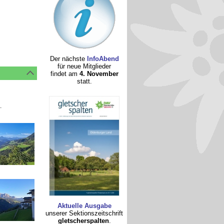
Der nächste
InfoAbend
für neue Mitglieder
findet am
4. November
statt.
.
Aktuelle Ausgabe
unserer Sektionszeitschrift
gletscherspalten
.