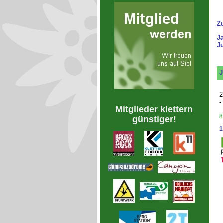
Z
J
Ju
J
2
-
Mitglieder klettern
8
günstiger!
1