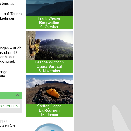
stens auf
am auf Touren
lgebirgen
Frank Wiesen
Bergwelten
9. Oktober
ungen – auch
s über 30
ber hinaus
kkingrad,
Pesche Wüthrich
Opera Vertical
6. November
ange
die
Steffen Hoppe
La Réunion
15. Januar
uppen.
nutzen Sie