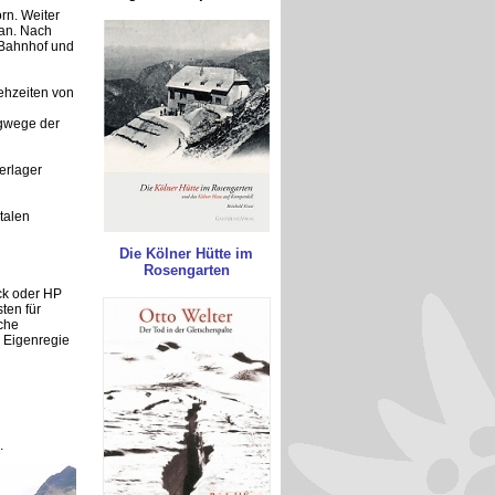
orn. Weiter
ran. Nach
 Bahnhof und
Gehzeiten von
ergwege der
erlager
talen
Die Kölner Hütte im
Rosengarten
ck oder HP
ten für
che
 Eigenregie
.