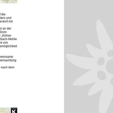
 die
ters und
rdorf mit
i an der
r Dom
 „Kölner
nzbach-Mühle
ck von
smöglichkeit
emeinsame
Übernachtung
s nach dem