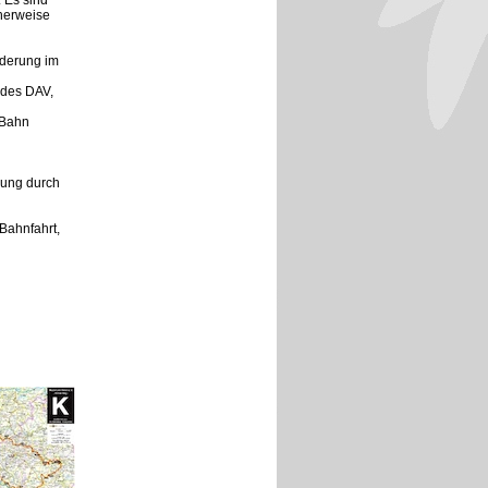
 Es sind
herweise
nderung im
 des DAV,
 Bahn
rung durch
Bahnfahrt,