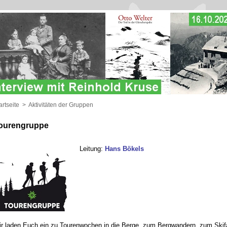
artseite
>
Aktivitäten der Gruppen
ourengruppe
Leitung:
Hans Bökels
r laden Euch ein zu Tourenwochen in die Berge, zum Bergwandern, zum Skifa