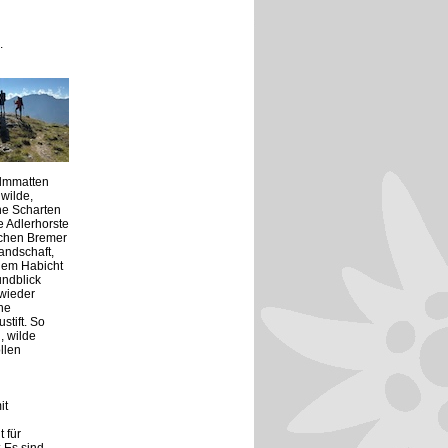
.
Almmatten
 wilde,
he Scharten
e Adlerhorste
schen Bremer
andschaft,
dem Habicht
undblick
 wieder
he
tift. So
, wilde
llen
it
 für