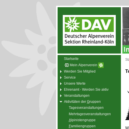
Startseite
St
Mein Alpenverein
T
Werden Sie Mitglied
Service
Unsere Werte
Ehrenamt - Werden Sie aktiv
Veranstaltungen
Aktivitäten der
G
ruppen
Tagesveranstaltungen
Mehrtagesveranstaltungen
A
lpinistengruppe
F
amiliengruppen
Wi