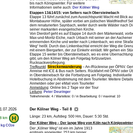
bis nach Königswinter. Für weitere
Informationen siehe auch:
Der Kölner Weg
Etappen 13&14/15: von Selters nach Obersteinebach
Etappe 13 führt zunächst zum Aussichtspunkt Wacht mit Blick auf
Montabaurer Höhe, später vorbei am jüdischen Waldfriedhof Sel
dem renaturierten Saynbach, weiter durch weite Wälder nach Die
seiner markanten evangelischen Kirche.
Von Dierdorf geht es auf Etappe 14 durch den Märkerwald, vorbe
Max-und-Moritz-Eiche, nach Urbach mit seiner an der Aachene
erinnernden Kirche und weiter nach Linkenbach, wo eine Straße
Weg“ heißt. Durch das Linkenbachtal erreicht der Weg die Gre
mit einem Biergarten, der zur Einkehr einlädt. Wir gehen ein Stü
Etappe 15 weiter bis Obersteinebach, wo es eine Übernachtung
gibt, um den Kölner Weg am Folgetag fortzusetzen.
Rucksackverpflegung.
Treffpunkt
:
Streckenwanderung
– An-/Rückreise per ÖPNV. G
Anreise mit ICE & Bus nach Selters. Rückfahrt mit ÖPNV oder 
in Obersteinebach für die Fortsetzung am Folgetag. Individuelle
Hotelbuchung in Abstimmung mit dem Tourleiter. Weitere Detail
Anmelden oder per eMail vom Tourleiter
Anmeldung
: Online bis 2 Tage vor der Tour
Leitung
:
Peter Deuringer
Teilnehmende: 4 / Warteliste: 0 / in Bearbeitung: 0
/ maximal: 10
1.07.2026
Der Kölner Weg - Teil 8
Länge: 23 km, Aufstieg: 500 Hm, Dauer: 5:30 Std.
8 km
Der Kölner Weg – Der lange Weg von Köln nach Königswinter
 kg CO
e
2
Der „Kölner Weg“ ist ein im Jahre 1913
erstmals angelegter, 253 km langer