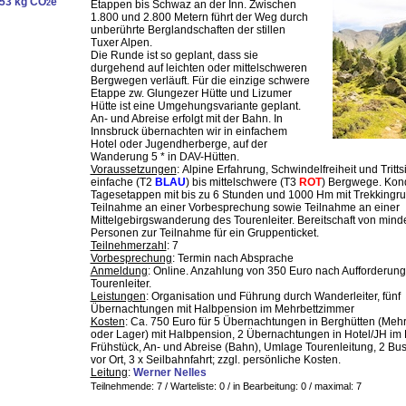
53 kg CO
e
2
Etappen bis Schwaz an der Inn. Zwischen
1.800 und 2.800 Metern führt der Weg durch
unberührte Berglandschaften der stillen
Tuxer Alpen.
Die Runde ist so geplant, dass sie
durgehend auf leichten oder mittelschweren
Bergwegen verläuft. Für die einzige schwere
Etappe zw. Glungezer Hütte und Lizumer
Hütte ist eine Umgehungsvariante geplant.
An- und Abreise erfolgt mit der Bahn. In
Innsbruck übernachten wir in einfachem
Hotel oder Jugendherberge, auf der
Wanderung 5 * in DAV-Hütten.
Voraussetzungen
: Alpine Erfahrung, Schwindelfreiheit und Trittsi
einfache (T2
BLAU
) bis mittelschwere (T3
ROT
) Bergwege. Kond
Tagesetappen mit bis zu 6 Stunden und 1000 Hm mit Trekkingru
Teilnahme an einer Vorbesprechung sowie Teilnahme an einer
Mittelgebirgswanderung des Tourenleiter. Bereitschaft von mind
Personen zur Teilnahme für ein Gruppenticket.
Teilnehmerzahl
: 7
Vorbesprechung
: Termin nach Absprache
Anmeldung
: Online. Anzahlung von 350 Euro nach Aufforderun
Tourenleiter.
Leistungen
: Organisation und Führung durch Wanderleiter, fünf
Übernachtungen mit Halbpension im Mehrbettzimmer
Kosten
: Ca. 750 Euro für 5 Übernachtungen in Berghütten (Meh
oder Lager) mit Halbpension, 2 Übernachtungen in Hotel/JH im 
Frühstück, An- und Abreise (Bahn), Umlage Tourenleitung, 2 Bus
vor Ort, 3 x Seilbahnfahrt; zzgl. persönliche Kosten.
Leitung
:
Werner Nelles
Teilnehmende: 7 / Warteliste: 0 / in Bearbeitung: 0
/ maximal: 7