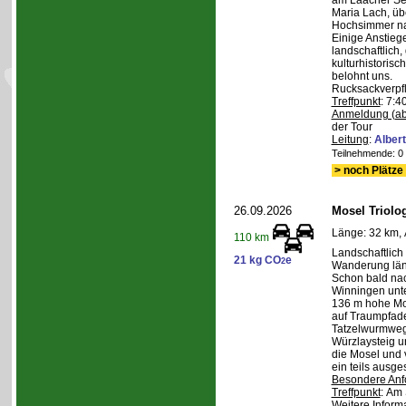
am Laacher See
Maria Lach, üb
Hochsimmer na
Einige Anstieg
landschaftlich,
kulturhistoris
belohnt uns.
Rucksackverpf
Treffpunkt
: 7:4
Anmeldung (ab
der Tour
Leitung
:
Albert
Teilnehmende: 0 /
> noch Plätze 
26.09.2026
Mosel Triolog
Länge: 32 km, 
110 km
Landschaftlic
21 kg CO
e
2
Wanderung län
Schon bald na
Winningen unte
136 m hohe Mo
auf Traumpfad
Tatzelwurmweg
Würzlaysteig u
die Mosel und 
ein teils ausg
Besondere Anf
Treffpunkt
: Am 
Weitere Inform