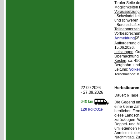
Tiroler Seite 
Möglichkeiten f
Voraussetzung
- Schwindelfrei
und schweren
- Bereitschaft
Teilnehmerzah
Vorbesprechu
Anmeldung
Aufforderung d
15.06.2026.
Leistungen
: O
Übernachtung m
Kosten
: ca. 4
Bergbahn- und 
Leitung
:
Volker
Teilnehmende: 8 /
22.09.2026
Herbsttouren
- 27.09.2026
Dauer: 6 Tage,
640 km
Die Gegend um 
eine kleine Za
120 kg CO
e
2
herrlichen Fern
diese Landscha
zurücklegen. 
Doppel- und M
umliegenden H
Anreise mit d
Nachmittag. Z