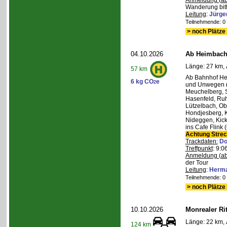
Anmeldung (ab
Wanderung bitt
Leitung
:
Jürge
Teilnehmende: 0 /
> noch Plätze 
04.10.2026
Ab Heimbach 
Länge: 27 km, 
57 km
Ab Bahnhof He
6 kg CO
e
2
und Unwegen n
Meuchelberg, 
Hasenfeld, Ruh
Lützelbach, Ob
Hondjesberg, K
Nideggen, Kick
ins Cafe Flink
Achtung Stre
Trackdaten:
Do
Treffpunkt
: 9:
Anmeldung (ab
der Tour
Leitung
:
Herma
Teilnehmende: 0 /
> noch Plätze 
10.10.2026
Monrealer Ri
Länge: 22 km, 
124 km