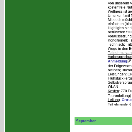
Von unserem Ve
kostenfreie Nu
Wellness ist ge
Unterkunft mit 
Mit euch möcht
einfachen (bla
Highlights sin
berühmten Stu
Voraussetzung
Konditionell:
Ta
Technisch:
Trit
Wege in den B
Teilnehmerzah
Vorbesprechu
Anmeldung
der Folgewoche
bleiben; Buchu
Leistungen
: O
Frühstück (ergä
Selbstversorgu
WLAN
Kosten
: 770 E
Tourenleitung)
Leitung
:
Ortru
Teilnehmende: 6 /
September