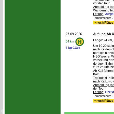
vor der Tour.
Anmeldung (ab
Wanderung bitt
Leitung
:
Jürge
Teilnehmende: 0 /
> noch Plätze 
27.09.2026
Auf und Ab ös
Länge: 24 km, 
64 km
Um 10:20 steig
7 kg CO
e
2
nach Keldenich
nördlich hierv
NSG Weyrer Wa
vorbei und err
dortigen Bahnh
zur Schlußeink
Ab Kall fahren
Köln.
Treffpunkt
: Köl
nach Kall., wo 
Anmeldung (ab
der Tour
Leitung
:
Chris
Teilnehmende: 0 /
> noch Plätze 