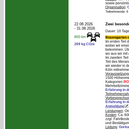
sowie persönli
Organisation
:
Teilnehmende: 6 /
22.08.2026
Zwei besonde
- 31.08.2026
Dauer: 10 Tage
800 km
Rosengarten o
Im ersten Teil
269 kg CO
e
2
wobei wir eine
bekommen. Über
wo aus wir mit
Im zweiten Tei
Teil des Mera
wir wieder in d
Köln mitnehme
Voraussetzung
1500 Höhenmete
Kategorien
RO
Mehrbettzimmer
Erfahrung in 
Teilnehmerzah
Vorbesprechu
Erfahrung in 
Anmeldung
Leistungen
: O
Kosten
: Ca. 6
zzgl. Fahrtkos
und Bestätigun
Leitung
:
Gorka