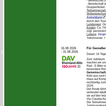
- Bereitschaft
- Bereitschaft
Gruppenticket.
Teilnehmerzah
Vorbesprechu
Anmeldung
durch den Tour
Leistungen
: O
Kosten
: Ca. 7
zzgl. persönli
Leitung
:
Jürge
Teilnehmende: 7 /
16.08.2026
Für Genieße
- 31.08.2026
Dauer: 16 Tage
Zum Jubiläum 
machen wir un
Rad - E-Bike o
besondere Reis
Gemeinschaft
Köln aus rund 
Haus auf Komper
rechtzeitig zu
2026.
Die Route führt
verbindet städt
sie auf den let
Via Claudia Aug
Die Teilnehmer
Jubiläumsfeier