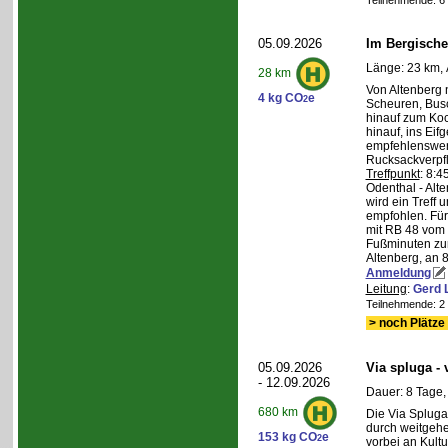
Teilnehmende: 6 /
05.09.2026
Im Bergische
Länge: 23 km, 
28 km
Von Altenberg 
4 kg CO
e
2
Scheuren, Busc
hinauf zum Koc
hinauf, ins Eif
empfehlenswer
Rucksackverpf
Treffpunkt
: 8:
Odenthal - Alt
wird ein Treff 
empfohlen. Für 
mit RB 48 vom 
Fußminuten zur
Altenberg, an 8
Anmeldung
Leitung
:
Gerd 
Teilnehmende: 2 /
> noch Plätze 
05.09.2026
Via spluga -
- 12.09.2026
Dauer: 8 Tage,
680 km
Die Via Spluga
durch weitgehe
153 kg CO
e
2
vorbei an Kult