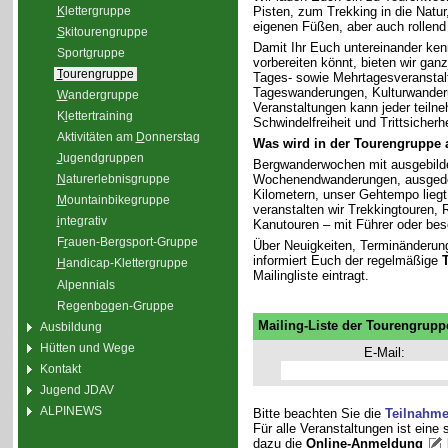
K
lettergruppe
Pisten, zum Trekking in die Natu
eigenen Füßen, aber auch rollend
S
kitourengruppe
Damit Ihr Euch untereinander ken
Sport
g
ruppe
vorbereiten könnt, bieten wir gan
T
ourengruppe
Tages- sowie Mehrtagesveranstal
Tageswanderungen, Kulturwander
W
andergruppe
Veranstaltungen kann jeder teiln
K
l
ettertraining
Schwindelfreiheit und Trittsicherhe
Aktivitäten am
D
onnerstag
Was wird in der Tourengruppe
J
ugendgruppen
Bergwanderwochen mit ausgebilde
Wochenendwanderungen, ausgedeh
N
aturerlebnisgruppe
Kilometern, unser Gehtempo liegt 
M
ountainbikegruppe
veranstalten wir Trekkingtouren
i
ntegrativ
Kanutouren – mit Führer oder bes
F
r
auen-Bergsport-Gruppe
Über Neuigkeiten, Terminänderun
informiert Euch der regelmäßige
H
andicap-Klettergruppe
Mailingliste eintragt.
Alpennials
Regenb
o
gen-Gruppe
Mailing-Liste der Tourengrupp
Ausbildung
Hütten und Wege
E-Mail:
Kontakt
Jugend JDAV
ALPINEWS
Bitte beachten Sie die
Teilnahm
Für alle Veranstaltungen ist eine
dazu die
Online-Anmeldung