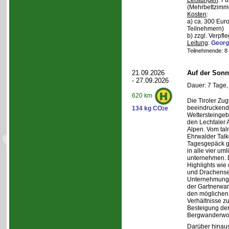
Leistungen
: F
(Mehrbettzimm
Kosten
:
a) ca. 300 Euro
Teilnehmern)
b) zzgl. Verpfl
Leitung
:
Georg
Teilnehmende: 8 /
21.09.2026
Auf der Sonn
- 27.09.2026
Dauer: 7 Tage,
620 km
Die Tiroler Zug
beeindruckend
134 kg CO
e
2
Wettersteingeb
den Lechtaler
Alpen. Vom tal
Ehrwalder Talk
Tagesgepäck g
in alle vier u
unternehmen. 
Highlights wie
und Drachense
Unternehmunge
der Gartnerwa
den möglichen 
Verhältnisse zu
Besteigung de
Bergwanderwo
Darüber hinaus