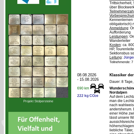
Trittsicherheit
über Blockwerk 
Teilnehmerzah
Vorbesprechu
Kennenlernen 
obligatorisch)
Anmeldung
: O
Aufforderung
Leistungen
: O
Wanderleiter
Kosten
: ca. 8
HP, Tourenleite
Sektionsbus so
Leitung
:
Jürge
Teilnehmende: 7 /
08.08.2026
Klassiker de
- 15.08.2026
Dauer: 8 Tage,
Wunderschöne 
690 km
Nordalpen
222 kg CO
e
2
Auf dem Lecht
man die Lechta
Projekt Stolpersteine
nach wahlweis
andersherum. D
einer Höhe zw
lässt unsere W
aussichtsreich
höherschlagen.
liebliche Täler