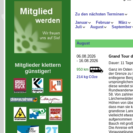
Zu den nächsten Terminen
Januar
Februar
März
Juli
August
September
August
06.08.2026
Grand Tour d
- 16.08.2026
Dauer: 11 Tage
Mitglieder klettern
Ganz im Osten 
950 km
günstiger!
der Grenze zu I
214 kg CO
e
2
entlegene Bergr
ursprünglichen
diese windet si
Rundwanderwe
58. Von zahlre
Lärchenwäldern
Höhen von über 
dass man sie k
grandiose Land
vielleicht etwa
aufgenommen wi
Bauch mit groß
Die Anreise erf
Voraussetzung