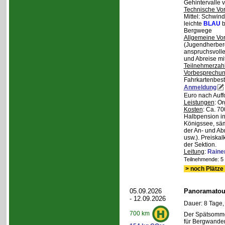
Gehintervalle 
Technische Vo
Mittel: Schwind
leichte
BLAU
b
Bergwege
Allgemeine Vo
(Jugendherberg
anspruchsvoll
und Abreise mi
Teilnehmerzah
Vorbesprechu
Fahrkartenbest
Anmeldung
Euro nach Auff
Leistungen
: O
Kosten
: Ca. 7
Halbpension in
Königssee, säm
der An- und Ab
usw.). Preiska
der Sektion.
Leitung
:
Raine
Teilnehmende: 5 /
> noch Plätze 
05.09.2026
Panoramatour
- 12.09.2026
Dauer: 8 Tage,
700 km
Der Spätsommer
für Bergwander