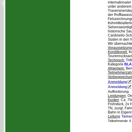
internationale
unter anderem
Traversinerste
der Rofflawasse
Felszeichnung
frühmittelalterl
Sehenswürdigke
historische Sa
Cardinello-Sch
Süden in den N
Wir übernachte
Voraussetzung
Konditionell:
fü
Tourenrucksac
Technisch:
Trit
Kategorie
BLA
Allgemein:
Bere
Teilnehmerzah
Vorbesprechu
Anmeldung
Anmeldung
Aufforderung.
Leistungen
: O
Kosten
: Ca. 7
Frühstück, 2x 
TN, zuzgl. Fahr
Bahn in Eigenr
Leitung
:
Tama
Teilnehmende: 6 /