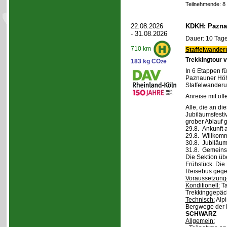
Teilnehmende: 8 /
22.08.2026
KDKH: Pazna
- 31.08.2026
Dauer: 10 Tage
710 km
Staffelwander
Trekkingtour 
183 kg CO
e
2
In 6 Etappen fü
Paznauner Höh
Staffelwanderu
Anreise mit öff
Alle, die an di
Jubiläumsfesti
grober Ablauf g
29.8. Ankunft 
29.8. Willkom
30.8. Jubiläum
31.8. Gemeins
Die Sektion üb
Frühstück. Die 
Reisebus gegen
Voraussetzung
Konditionell:
Ta
Trekkinggepäc
Technisch:
Alpi
Bergwege der 
SCHWARZ
Allgemein: