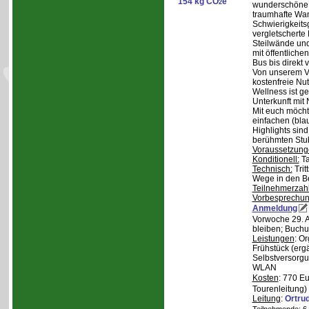
154 kg CO
e
2
wunderschöne S
traumhafte Wa
Schwierigkeitsg
vergletscherte
Steilwände und
mit öffentliche
Bus bis direkt v
Von unserem Ve
kostenfreie Nu
Wellness ist ge
Unterkunft mit 
Mit euch möcht
einfachen (bla
Highlights sin
berühmten Stu
Voraussetzung
Konditionell:
Ta
Technisch:
Trit
Wege in den B
Teilnehmerzah
Vorbesprechu
Anmeldung
Vorwoche 29. A
bleiben; Buchu
Leistungen
: O
Frühstück (ergä
Selbstversorgu
WLAN
Kosten
: 770 E
Tourenleitung)
Leitung
:
Ortru