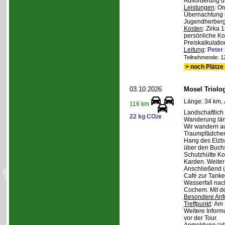
Aufforderung d
Leistungen
: O
Übernachtung m
Jugendherberge,
Kosten
: Zirka 
persönliche Ko
Preiskalkulatio
Leitung
:
Pete
Teilnehmende: 12 
> noch Plätze 
03.10.2026
Mosel Triolog
Länge: 34 km, 
116 km
Landschaftlic
22 kg CO
e
2
Wanderung län
Wir wandern a
Traumpfädchen
Hang des Elzba
über den Buch
Schutzhütte K
Karden. Weite
Anschließend 
Café zur Tanke.
Wasserfall nac
Cochem. Mit d
Besondere Anf
Treffpunkt
: Am 
Weitere Inform
vor der Tour.