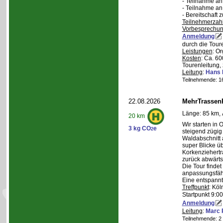
- Teilnahme a
- Teilnahme a
- Bereitschaft
Teilnehmerzah
Vorbesprechu
Anmeldung
durch die Tour
Leistungen
: O
Kosten
: Ca. 6
Tourenleitung, 
Leitung
:
Hans 
Teilnehmende: 16 
22.08.2026
MehrTrassen
Länge: 85 km, 
20 km
Wir starten in 
3 kg CO
e
2
steigend zügig
Waldabschnitt 
super Blicke ü
Korkenziehertr
zurück abwärts
Die Tour findet
anpassungsfähi
Eine entspannt
Treffpunkt
: Köl
Startpunkt 9:0
Anmeldung
Leitung
:
Marc 
Teilnehmende: 2 /