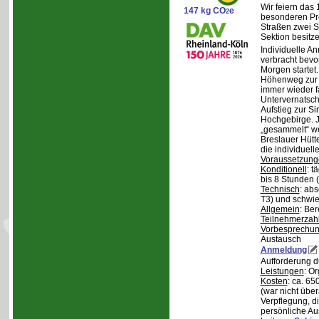
Wir feiern das
147 kg CO
e
2
besonderen Pro
Straßen zwei S
Sektion besit
Individuelle A
verbracht bev
Morgen starte
Höhenweg zur N
immer wieder fa
Untervernatsch
Aufstieg zur Si
Hochgebirge. J
„gesammelt“ we
Breslauer Hütt
die individuell
Voraussetzung
Konditionell
: t
bis 8 Stunden (
Technisch
: abs
T3) und schwie
Allgemein
: Be
Teilnehmerzah
Vorbesprechu
Austausch
Anmeldung
Aufforderung 
Leistungen
: O
Kosten
: ca. 6
(war nicht übe
Verpflegung, d
persönliche Au