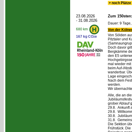
> noch Plätze 
23.08.2026
Zum 150sten
- 31.08.2026
Dauer: 9 Tage,
680 km
Von der Kölner
Von Sölden aus 
167 kg CO
e
2
Pitztaler und K
(Samnaungruppe
Doch davor gil
Bergkämme der 
den E5 unterwe
Hochgebirgsse
mal wieder mit 
beim Auf-/Absti
wanderbar. Übe
Lage eingeschr
Nach dem Fest 
werden.
Wir übernachte
Alle, die an di
Jubiläumsfesti
grober Ablauf g
29.8. Ankunft 
29.8. Willkom
30.8. Jubiläum
31.8. Gemeins
Die Sektion üb
Frühstück. Die 