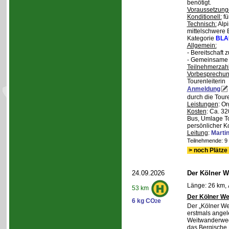
benötigt.
Voraussetzung
Konditionell:
fü
Technisch:
Alpi
mittelschwere
Kategorie
BLA
Allgemein:
- Bereitschaft
- Gemeinsame 
Teilnehmerzah
Vorbesprechu
Tourenleiterin
Anmeldung
durch die Toure
Leistungen
: O
Kosten
: Ca. 32
Bus, Umlage To
persönlicher K
Leitung
:
Marti
Teilnehmende: 9 /
> noch Plätze 
24.09.2026
Der Kölner We
Länge: 26 km, 
53 km
Der Kölner We
6 kg CO
e
2
Der „Kölner We
erstmals angel
Weitwanderweg,
das Bergische