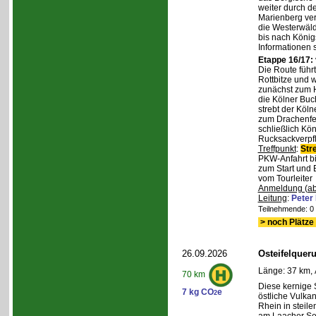
weiter durch d
Marienberg verl
die Westerwäld
bis nach Königs
Informationen 
Etappe 16/17:
Die Route führ
Rottbitze und 
zunächst zum H
die Kölner Buc
strebt der Köl
zum Drachenfel
schließlich Kö
Rucksackverpfl
Treffpunkt
:
Str
PKW-Anfahrt bi
zum Start und 
vom Tourleiter
Anmeldung (ab
Leitung
:
Peter
Teilnehmende: 0 /
> noch Plätze 
26.09.2026
Osteifelque
Länge: 37 km, 
70 km
Diese kernige
7 kg CO
e
2
östliche Vulka
Rhein in steil