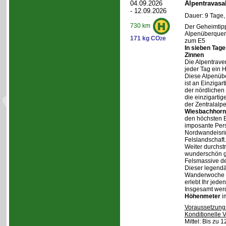
04.09.2026
Alpentravasa
- 12.09.2026
Dauer: 9 Tage,
730 km
Der Geheimtipp
Alpenüberqueru
171 kg CO
e
2
zum E5
In sieben Tag
Zinnen
Die Alpentraver
jeder Tag ein 
Diese Alpenüb
ist an Einzigar
der nördlichen
die einzigarti
der Zentralalp
Wiesbachhorn
den höchsten Be
imposante Pers
Nordwandeisrin
Felslandschaft.
Weiter durchstr
wunderschön ge
Felsmassive d
Dieser legendä
Wanderwoche v
erlebt Ihr jede
Insgesamt wer
Höhenmeter
i
Voraussetzung
Konditionelle 
Mittel: Bis zu 