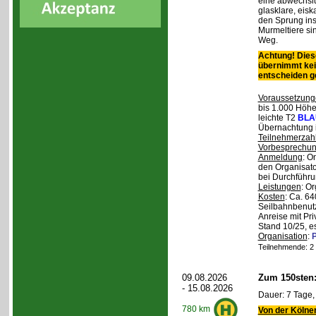
eine abwechslu
glasklare, eis
den Sprung ins
Murmeltiere si
Weg.
Achtung! Diese
übernimmt kei
entscheiden 
Voraussetzung
bis 1.000 Höhen
leichte T2
BLA
Übernachtung 
Teilnehmerzah
Vorbesprechu
Anmeldung
: O
den Organisato
bei Durchführun
Leistungen
: O
Kosten
: Ca. 64
Seilbahnbenutz
Anreise mit Pr
Stand 10/25, e
Organisation
:
P
Teilnehmende: 2 /
09.08.2026
Zum 150sten
- 15.08.2026
Dauer: 7 Tage,
780 km
Von der Kölner