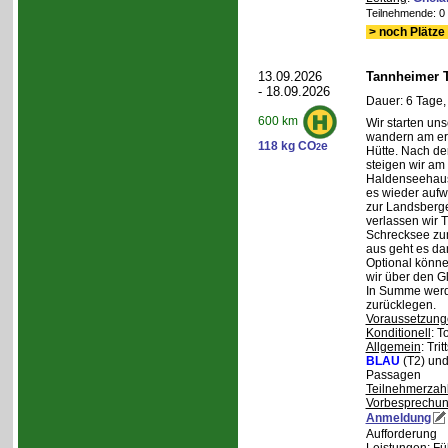
Teilnehmende: 0 /
> noch Plätze 
13.09.2026
Tannheimer T
- 18.09.2026
Dauer: 6 Tage,
600 km
Wir starten uns
wandern am ers
118 kg CO
e
2
Hütte. Nach de
steigen wir am
Haldenseehaus 
es wieder aufw
zur Landsberge
verlassen wir 
Schrecksee zum
aus geht es d
Optional könne
wir über den G
In Summe werd
zurücklegen.
Voraussetzung
Konditionell
: T
Allgemein
: Tri
BLAU
(T2) un
Passagen
Teilnehmerzah
Vorbesprechu
Anmeldung
Aufforderung