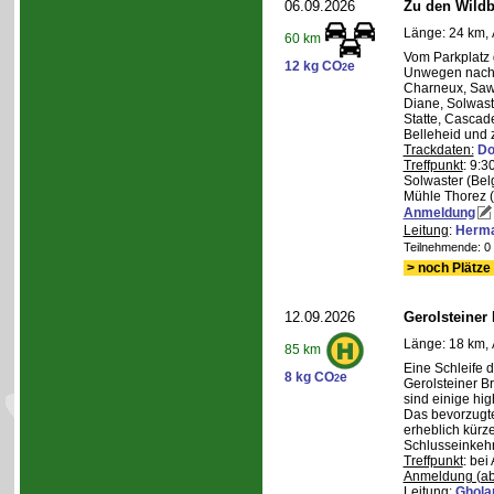
06.09.2026
Zu den Wild
Länge: 24 km, 
60 km
Vom Parkplatz
12 kg CO
e
2
Unwegen nach/
Charneux, Saw
Diane, Solwaste
Statte, Cascad
Belleheid und 
Trackdaten:
Do
Treffpunkt
: 9:3
Solwaster (Bel
Mühle Thorez 
Anmeldung
Leitung
:
Herma
Teilnehmende: 0 /
> noch Plätze 
12.09.2026
Gerolsteiner
Länge: 18 km, 
85 km
Eine Schleife 
8 kg CO
e
2
Gerolsteiner B
sind einige hig
Das bevorzugte 
erheblich kürze
Schlusseinkehr
Treffpunkt
: bei
Anmeldung (ab
Leitung
:
Ghola