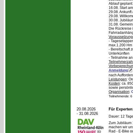
Ablauf geplant:
16.08. Start a
29.08. Ankunft
29.08. Willko
30.08. Jubiläu
31.08. Gemein
Die Rückreise i
Fahrradanhänge
Voraussetzung
- Tagesetappen
max.1.200 Hm 
- Bereitschaft
Unterkünften
- Teilnahme an
Teilnehmerzah
Vorbesprechu
Anmeldung
nach Aufforder
Leistungen
: O
Kosten
: ca. 85
sowie persönli
Organisation
:
Teilnehmende: 6 /
20.08.2026
Für Experte
- 31.08.2026
Dauer: 12 Tage
Zum Jubiläum 
machen wir un
Rad - E-Bike o