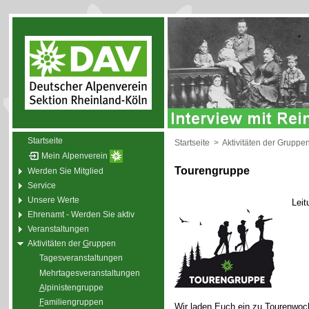
Startseite
Startseite
>
Aktivitäten der Gruppe
Mein Alpenverein
Tourengruppe
Werden Sie Mitglied
Service
Unsere Werte
Leit
Ehrenamt - Werden Sie aktiv
Veranstaltungen
Aktivitäten der
G
ruppen
Tagesveranstaltungen
Mehrtagesveranstaltungen
A
lpinistengruppe
F
amiliengruppen
Wir laden Euch ein zu Tourenwoc