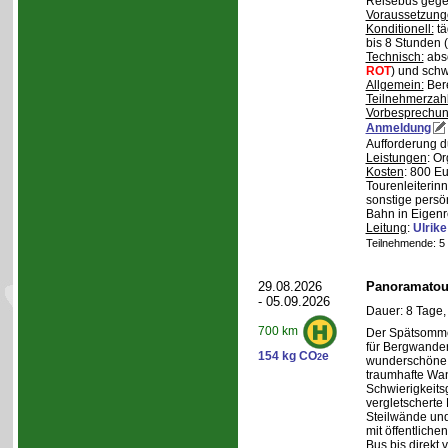
Reisebus gegen
Voraussetzung
Konditionell:
tä
bis 8 Stunden (
Technisch:
abso
ROT
) und schw
Allgemein:
Bere
Teilnehmerzah
Vorbesprechu
Anmeldung
Aufforderung d
Leistungen
: O
Kosten
: 800 E
Tourenleiterin
sonstige persö
Bahn in Eigenr
Leitung
:
Ulrik
Teilnehmende: 5 /
29.08.2026
Panoramatour
- 05.09.2026
Dauer: 8 Tage,
700 km
Der Spätsommer
für Bergwander
154 kg CO
e
2
wunderschöne S
traumhafte Wa
Schwierigkeitsg
vergletscherte
Steilwände und
mit öffentliche
Bus bis direkt v