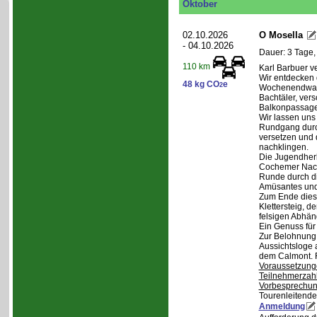
Oktober
02.10.2026
O Mosella
- 04.10.2026
Dauer: 3 Tage,
110 km
Karl Barbuer ve
Wir entdecken 
48 kg CO
e
2
Wochenendwand
Bachtäler, ver
Balkonpassagen
Wir lassen uns
Rundgang durch
versetzen und 
nachklingen.
Die Jugendherb
Cochemer Nacht
Runde durch di
Amüsantes und
Zum Ende dies
Klettersteig, d
felsigen Abhän
Ein Genuss für
Zur Belohnung 
Aussichtsloge 
dem Calmont. 
Voraussetzung
Teilnehmerzah
Vorbesprechu
Tourenleitende
Anmeldung