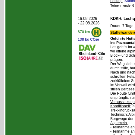
Leitung
:
Sabin
Teilnehmende: 6 /
16.08.2026
KDKH: Lechqu
- 22.08.2026
Dauer: 7 Tage,
670 km
Staffelwander
Geführte Hütt
138 kg CO
e
2
ins Paznaunta
Los geht’s im 
wo offene alpi
Block- und Sch
prägen.
Der Weg zieht 
durch stille, b
Nach und nach
schroffem Fels
zerklüftetem S
Im Verwall wird
stillen Bergsee
Die Route führ
ursprünglich u
Voraussetzung
Konditionell:
Ta
Trekkingrucksa
Technisch:
Alpi
Bergwege der 
Allgemein:
- Teilnahme an
- Teilnahme a