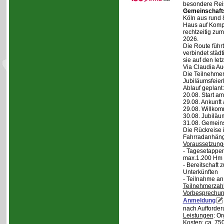
besondere Reis
Gemeinschaft
Köln aus rund 
Haus auf Komper
rechtzeitig zu
2026.
Die Route führt
verbindet städt
sie auf den let
Via Claudia Aug
Die Teilnehmer
Jubiläumsfeier
Ablauf geplant:
20.08. Start a
29.08. Ankunft
29.08. Willko
30.08. Jubiläu
31.08. Gemein
Die Rückreise i
Fahrradanhänge
Voraussetzung
- Tagesetappen
max.1.200 Hm 
- Bereitschaft
Unterkünften
- Teilnahme an
Teilnehmerzah
Vorbesprechu
Anmeldung
nach Aufforder
Leistungen
: O
Kosten
: ca. 75