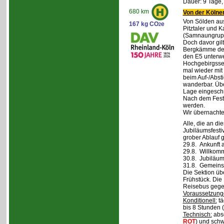
Dauer: 9 Tage,
680 km
Von der Kölner
Von Sölden aus 
167 kg CO
e
2
Pitztaler und K
(Samnaungruppe
Doch davor gil
Bergkämme der 
den E5 unterwe
Hochgebirgsse
mal wieder mit 
beim Auf-/Absti
wanderbar. Übe
Lage eingeschr
Nach dem Fest 
werden.
Wir übernachte
Alle, die an di
Jubiläumsfesti
grober Ablauf g
29.8. Ankunft 
29.8. Willkom
30.8. Jubiläum
31.8. Gemeins
Die Sektion üb
Frühstück. Die 
Reisebus gegen
Voraussetzung
Konditionell:
tä
bis 8 Stunden (
Technisch:
abso
ROT
) und schw