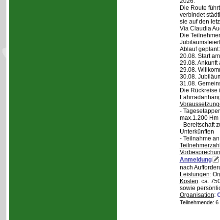
2026.
Die Route führt
verbindet städt
sie auf den let
Via Claudia Aug
Die Teilnehmer
Jubiläumsfeier
Ablauf geplant:
20.08. Start a
29.08. Ankunft
29.08. Willko
30.08. Jubiläu
31.08. Gemein
Die Rückreise i
Fahrradanhänge
Voraussetzung
- Tagesetappen
max.1.200 Hm 
- Bereitschaft
Unterkünften
- Teilnahme an
Teilnehmerzah
Vorbesprechu
Anmeldung
nach Aufforder
Leistungen
: O
Kosten
: ca. 75
sowie persönli
Organisation
:
Teilnehmende: 6 /