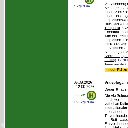
Von Altenberg 
4 kg CO
e
2
Scheuren, Busc
hinauf zum Koc
hinauf, ins Eif
empfehlenswer
Rucksackverpf
Treffpunkt
: 8:
Odenthal - Alt
wird ein Treff 
empfohlen. Für 
mit RB 48 vom 
Fußminuten zur
Altenberg, an 8
Anmeldung (ab
Leitung
:
Gerd 
Teilnehmende: 0 /
> noch Plätze 
05.09.2026
Via spluga -
- 12.09.2026
Dauer: 8 Tage,
680 km
Die Via Spluga
durch weitgehe
153 kg CO
e
2
vorbei an Kult
internationale
unter anderem
Traversinerste
der Rofflawasse
Felszeichnung
frühmittelalterl