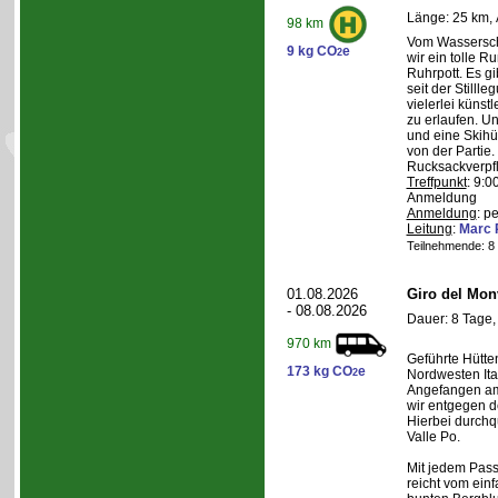
Länge: 25 km, 
98 km
Vom Wasserschl
9 kg CO
e
2
wir ein tolle 
Ruhrpott. Es g
seit der Still
vielerlei künst
zu erlaufen. U
und eine Skihüt
von der Partie.
Rucksackverpf
Treffpunkt
: 9:0
Anmeldung
Anmeldung
: p
Leitung
:
Marc 
Teilnehmende: 8 /
01.08.2026
Giro del Mon
- 08.08.2026
Dauer: 8 Tage,
970 km
Geführte Hütte
173 kg CO
e
2
Nordwesten Ita
Angefangen am 
wir entgegen 
Hierbei durchqu
Valle Po.
Mit jedem Pass,
reicht vom einf