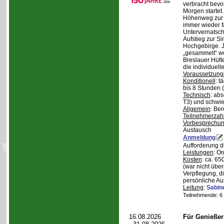
verbracht bev
Morgen starte
Höhenweg zur N
immer wieder fa
Untervernatsch
Aufstieg zur Si
Hochgebirge. J
„gesammelt“ we
Breslauer Hütt
die individuell
Voraussetzung
Konditionell
: t
bis 8 Stunden (
Technisch
: abs
T3) und schwie
Allgemein
: Be
Teilnehmerzah
Vorbesprechu
Austausch
Anmeldung
Aufforderung 
Leistungen
: O
Kosten
: ca. 6
(war nicht übe
Verpflegung, d
persönliche Au
Leitung
:
Sabin
Teilnehmende: 6 /
16.08.2026
Für Genieße