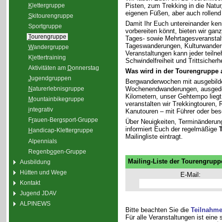
K
lettergruppe
Pisten, zum Trekking in die Natu
eigenen Füßen, aber auch rollend
S
kitourengruppe
Damit Ihr Euch untereinander ken
Sport
g
ruppe
vorbereiten könnt, bieten wir gan
T
ourengruppe
Tages- sowie Mehrtagesveranstal
Tageswanderungen, Kulturwander
W
andergruppe
Veranstaltungen kann jeder teiln
K
l
ettertraining
Schwindelfreiheit und Trittsicherhe
Aktivitäten am
D
onnerstag
Was wird in der Tourengruppe
J
ugendgruppen
Bergwanderwochen mit ausgebilde
Wochenendwanderungen, ausgedeh
N
aturerlebnisgruppe
Kilometern, unser Gehtempo liegt 
M
ountainbikegruppe
veranstalten wir Trekkingtouren
i
ntegrativ
Kanutouren – mit Führer oder bes
F
r
auen-Bergsport-Gruppe
Über Neuigkeiten, Terminänderun
informiert Euch der regelmäßige
H
andicap-Klettergruppe
Mailingliste eintragt.
Alpennials
Regenb
o
gen-Gruppe
Mailing-Liste der Tourengrupp
Ausbildung
Hütten und Wege
E-Mail:
Kontakt
Jugend JDAV
ALPINEWS
Bitte beachten Sie die
Teilnahm
Für alle Veranstaltungen ist eine