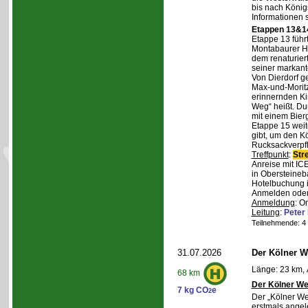
bis nach Königs
Informationen 
Etappen 13&14
Etappe 13 führ
Montabaurer Hö
dem renaturier
seiner markant
Von Dierdorf g
Max-und-Moritz
erinnernden Ki
Weg“ heißt. Du
mit einem Bierg
Etappe 15 weit
gibt, um den K
Rucksackverpf
Treffpunkt
:
Str
Anreise mit IC
in Obersteineba
Hotelbuchung i
Anmelden oder 
Anmeldung
: O
Leitung
:
Peter
Teilnehmende: 4 /
31.07.2026
Der Kölner We
Länge: 23 km, 
68 km
Der Kölner We
7 kg CO
e
2
Der „Kölner We
erstmals angel