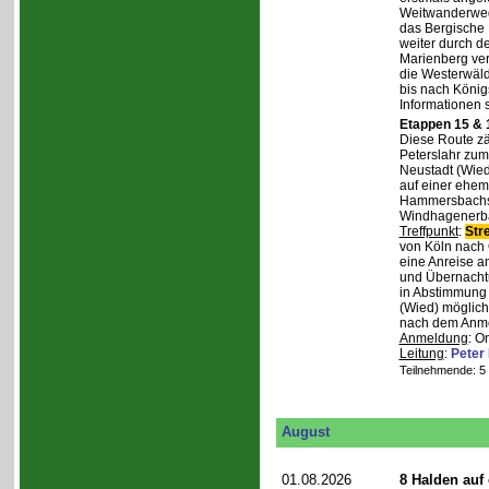
Weitwanderweg,
das Bergische
weiter durch d
Marienberg verl
die Westerwäld
bis nach Königs
Informationen 
Etappen 15 & 
Diese Route zä
Peterslahr zum
Neustadt (Wied
auf einer ehema
Hammersbachs.
Windhagenerba
Treffpunkt
:
Str
von Köln nach 
eine Anreise a
und Übernachtu
in Abstimmung m
(Wied) möglich
nach dem Anmel
Anmeldung
: O
Leitung
:
Peter
Teilnehmende: 5 /
August
01.08.2026
8 Halden auf 