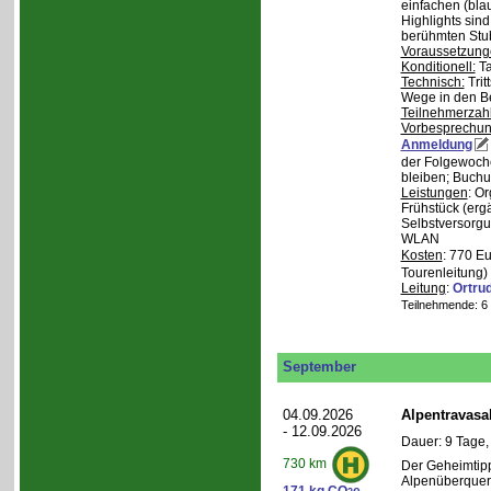
einfachen (bla
Highlights sin
berühmten Stu
Voraussetzung
Konditionell:
Ta
Technisch:
Trit
Wege in den B
Teilnehmerzah
Vorbesprechu
Anmeldung
der Folgewoche
bleiben; Buchu
Leistungen
: O
Frühstück (ergä
Selbstversorgu
WLAN
Kosten
: 770 E
Tourenleitung)
Leitung
:
Ortru
Teilnehmende: 6 /
September
04.09.2026
Alpentravasa
- 12.09.2026
Dauer: 9 Tage,
730 km
Der Geheimtipp
Alpenüberqueru