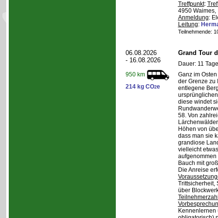
Treffpunkt
:
Tref
4950 Waimes, 
Anmeldung
: E
Leitung
:
Herma
Teilnehmende: 10 
06.08.2026
Grand Tour d
- 16.08.2026
Dauer: 11 Tage
Ganz im Osten 
950 km
der Grenze zu I
214 kg CO
e
2
entlegene Bergr
ursprünglichen
diese windet si
Rundwanderwe
58. Von zahlre
Lärchenwäldern
Höhen von über 
dass man sie k
grandiose Land
vielleicht etwa
aufgenommen wi
Bauch mit groß
Die Anreise erf
Voraussetzung
Trittsicherheit
über Blockwerk 
Teilnehmerzah
Vorbesprechu
Kennenlernen 
obligatorisch)