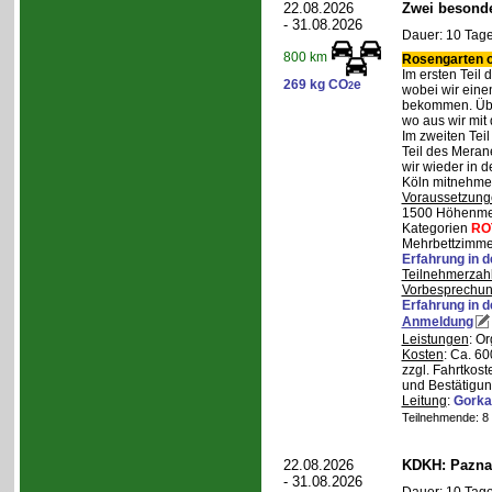
22.08.2026
Zwei besonde
- 31.08.2026
Dauer: 10 Tage
800 km
Rosengarten o
Im ersten Teil
269 kg CO
e
2
wobei wir eine
bekommen. Über
wo aus wir mit
Im zweiten Tei
Teil des Mera
wir wieder in d
Köln mitnehme
Voraussetzung
1500 Höhenmete
Kategorien
RO
Mehrbettzimmer
Erfahrung in 
Teilnehmerzah
Vorbesprechu
Erfahrung in 
Anmeldung
Leistungen
: O
Kosten
: Ca. 6
zzgl. Fahrtkos
und Bestätigun
Leitung
:
Gorka
Teilnehmende: 8 /
22.08.2026
KDKH: Pazna
- 31.08.2026