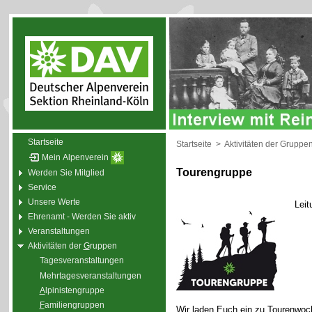
Startseite
Startseite
>
Aktivitäten der Gruppe
Mein Alpenverein
Tourengruppe
Werden Sie Mitglied
Service
Unsere Werte
Leit
Ehrenamt - Werden Sie aktiv
Veranstaltungen
Aktivitäten der
G
ruppen
Tagesveranstaltungen
Mehrtagesveranstaltungen
A
lpinistengruppe
F
amiliengruppen
Wir laden Euch ein zu Tourenwoc