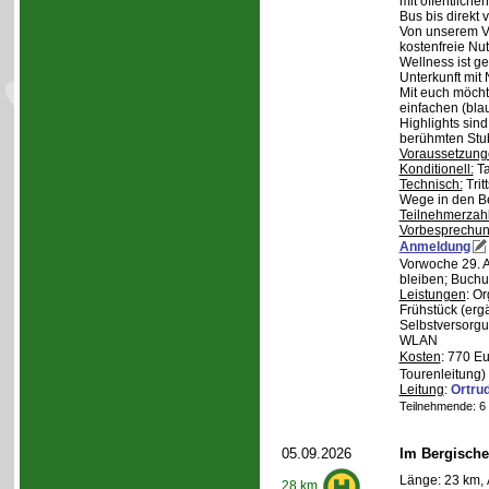
mit öffentliche
Bus bis direkt v
Von unserem Ve
kostenfreie Nu
Wellness ist ge
Unterkunft mit 
Mit euch möcht
einfachen (bla
Highlights sin
berühmten Stu
Voraussetzung
Konditionell:
Ta
Technisch:
Trit
Wege in den B
Teilnehmerzah
Vorbesprechu
Anmeldung
Vorwoche 29. A
bleiben; Buchu
Leistungen
: O
Frühstück (ergä
Selbstversorgu
WLAN
Kosten
: 770 E
Tourenleitung)
Leitung
:
Ortru
Teilnehmende: 6 /
05.09.2026
Im Bergische
Länge: 23 km, 
28 km