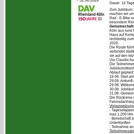
- 31.08.2026
Dauer: 16 Tage
Zum Jubiläum 
machen wir un
Rad - E-Bike o
besondere Reis
Gemeinschaft
Köln aus rund 
Haus auf Komper
rechtzeitig zu
2026.
Die Route führt
verbindet städt
sie auf den let
Via Claudia Aug
Die Teilnehmer
Jubiläumsfeier
Ablauf geplant:
16.08. Start a
29.08. Ankunft
29.08. Willko
30.08. Jubiläu
31.08. Gemein
Die Rückreise i
Fahrradanhänge
Voraussetzung
- Tagesetappen
max.1.200 Hm 
- Bereitschaft
Unterkünften
- Teilnahme an
Teilnehmerzah