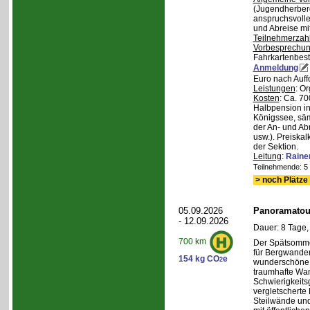
(Jugendherberg
anspruchsvoll
und Abreise mi
Teilnehmerzah
Vorbesprechu
Fahrkartenbest
Anmeldung
Euro nach Auff
Leistungen
: O
Kosten
: Ca. 7
Halbpension in
Königssee, säm
der An- und Ab
usw.). Preiska
der Sektion.
Leitung
:
Raine
Teilnehmende: 5 /
> noch Plätze 
05.09.2026
Panoramatour
- 12.09.2026
Dauer: 8 Tage,
700 km
Der Spätsommer
für Bergwander
154 kg CO
e
2
wunderschöne S
traumhafte Wa
Schwierigkeitsg
vergletscherte
Steilwände und