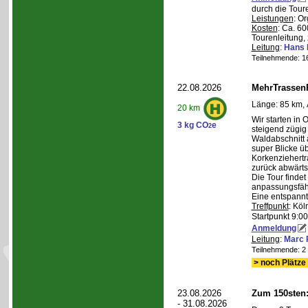
durch die Tour
Leistungen
: O
Kosten
: Ca. 6
Tourenleitung, 
Leitung
:
Hans 
Teilnehmende: 16 
22.08.2026
MehrTrassen
Länge: 85 km, 
20 km
Wir starten in 
3 kg CO
e
2
steigend zügig
Waldabschnitt 
super Blicke ü
Korkenziehertr
zurück abwärts
Die Tour findet
anpassungsfähi
Eine entspannt
Treffpunkt
: Köl
Startpunkt 9:0
Anmeldung
Leitung
:
Marc 
Teilnehmende: 2 /
> noch Plätze 
23.08.2026
Zum 150sten
- 31.08.2026