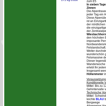
171 kg CO
e
2
zum E5
In sieben Tag
Zinnen
Die Alpentraver
jeder Tag ein 
Diese Alpenüb
ist an Einzigar
der nördlichen
die einzigarti
der Zentralalp
Wiesbachhorn
den höchsten Be
imposante Pers
Nordwandeisrin
Felslandschaft.
Weiter durchstr
wunderschön ge
Felsmassive d
Dieser legendä
Wanderwoche v
erlebt Ihr jede
Insgesamt wer
Höhenmeter
i
Voraussetzung
Konditionelle 
Mittel: Bis zu 
Gehintervalle 
Technische Vo
Mittel: Schwind
leichte
BLAU
b
Bergwege
Allgemeine Vo