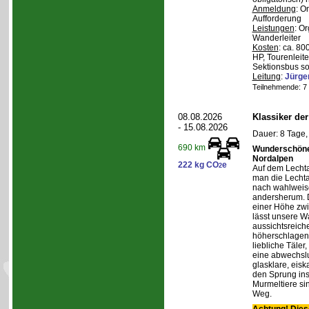
Anmeldung
: O
Aufforderung
Leistungen
: O
Wanderleiter
Kosten
: ca. 8
HP, Tourenleite
Sektionsbus so
Leitung
:
Jürge
Teilnehmende: 7 /
08.08.2026
Klassiker de
- 15.08.2026
Dauer: 8 Tage,
690 km
Wunderschöne 
Nordalpen
222 kg CO
e
2
Auf dem Lecht
man die Lechta
nach wahlweis
andersherum. D
einer Höhe zw
lässt unsere W
aussichtsreich
höherschlagen.
liebliche Täler
eine abwechslu
glasklare, eis
den Sprung ins
Murmeltiere si
Weg.