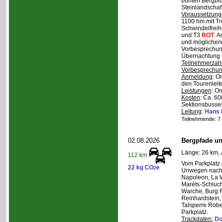
bunten Bergblu
Steinlandschaf
Voraussetzung
1100 hm mit Tr
Schwindelfreihe
und T3
ROT
. 
und möglicherw
Vorbesprechung
Übernachtung i
Teilnehmerzah
Vorbesprechu
Anmeldung
: O
den Tourenleite
Leistungen
: O
Kosten
: Ca. 6
Sektionsbusses
Leitung
:
Hans 
Teilnehmende: 7 /
02.08.2026
Bergpfade un
Länge: 26 km, 
112 km
Vom Parkplatz
22 kg CO
e
2
Unwegen nach/
Napoleon, La W
Marèts-Schlucht
Warche, Burg 
Reinhardstein,
Talsperre Robe
Parkplatz.
Trackdaten:
Do