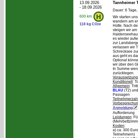
13.09.2026
Tannheimer T
- 18.09.2026
Dauer: 6 Tage,
600 km
Wir starten uns
wandern am ers
118 kg CO
e
2
Hütte. Nach de
steigen wir am
Haldenseehaus 
es wieder aufw
zur Landsberge
verlassen wir 
Schrecksee zum
aus geht es d
Optional könne
wir über den G
In Summe werd
zurücklegen.
Voraussetzung
Konditionell
: T
Allgemein
: Tri
BLAU
(T2) un
Passagen
Teilnehmerzah
Vorbesprechu
Anmeldung
Aufforderung
Leistungen
: F
(Mehrbettzimm
Kosten
:
a) ca. 300 Euro
Teilnehmern)