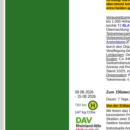
Achtung! Diese
übernimmt kei
entscheiden 
Voraussetzung
bis 1.000 Höhen
leichte T2
BLA
Übernachtung 
Teilnehmerzah
Vorbesprechu
Anmeldung
durch den Orga
Verpflegung bei
Leistungen
: O
Kosten
: Ca. 64
Seilbahnbenutz
Anreise mit Pr
Stand 10/25, e
Organisation
:
P
Teilnehmende: 6 /
09.08.2026
Zum 150sten
- 15.08.2026
Dauer: 7 Tage,
780 km
Von der Kölner
Wir feiern das
147 kg CO
e
2
besonderen Pro
Straßen zwei S
Sektion besit
Individuelle A