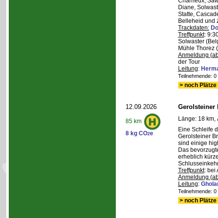
Charneux, Saw
Diane, Solwaste
Statte, Cascad
Belleheid und 
Trackdaten:
Do
Treffpunkt
: 9:3
Solwaster (Bel
Mühle Thorez 
Anmeldung (ab
der Tour
Leitung
:
Herma
Teilnehmende: 0 /
> noch Plätze 
12.09.2026
Gerolsteiner
Länge: 18 km, 
85 km
Eine Schleife 
8 kg CO
e
2
Gerolsteiner B
sind einige hig
Das bevorzugte 
erheblich kürze
Schlusseinkehr
Treffpunkt
: bei
Anmeldung (ab
Leitung
:
Ghola
Teilnehmende: 0 /
> noch Plätze 