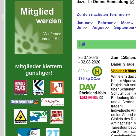
dazu die
Online-Anmeldung
Zu den nächsten Terminen
Januar
Februar
März
Juli
August
September
Juli
25.07.2026
Zum 150sten:
- 02.08.2026
Dauer: 9 Tage,
Mitglieder klettern
Von der Kölner
830 km
günstiger!
Wir feiern das
179 kg CO
e
2
Kölner Alpenve
Projekt: wir ve
über Schienen
Schutzhütten, 
Bedeutung für 
und außerdem 
tragen!
Individuelle An
ersten Abend v
Gipfeln des Ro
Am nächsten Mo
Tagestour bevo
zur Steckenwa