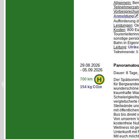
Allgemein:
Bere
Teilnehmerzah
Vorbesprechu
Anmeldung
Aufforderung d
Leistungen
: O
Kosten
: 800 E
Tourenleiterin
sonstige persö
Bahn in Eigenr
Leitung
:
Ulrik
Teilnehmende: 5 /
29.08.2026
Panoramatour
- 05.09.2026
Dauer: 8 Tage,
700 km
Der Spätsommer
für Bergwander
154 kg CO
e
2
wunderschöne S
traumhafte Wa
Schwierigkeitsg
vergletscherte
Steilwände und
mit öffentliche
Bus bis direkt v
Von unserem Ve
kostenfreie Nu
Wellness ist ge
Unterkunft mit 
Mit euch möcht