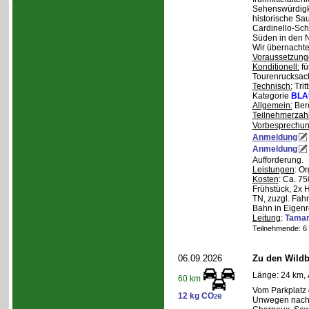
Sehenswürdigke
historische Sa
Cardinello-Sch
Süden in den N
Wir übernachte
Voraussetzung
Konditionell:
fü
Tourenrucksac
Technisch:
Trit
Kategorie
BLA
Allgemein:
Bere
Teilnehmerzah
Vorbesprechu
Anmeldung
Anmeldung
Aufforderung.
Leistungen
: O
Kosten
: Ca. 7
Frühstück, 2x 
TN, zuzgl. Fahr
Bahn in Eigenr
Leitung
:
Tama
Teilnehmende: 6 /
06.09.2026
Zu den Wild
Länge: 24 km, 
60 km
Vom Parkplatz
12 kg CO
e
2
Unwegen nach/