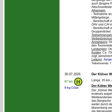
Bergwege der 
auch längere P
Altschneefelde
Allgemein:
- Teilnahme a
Mittelgebirge.
- Bereitschaft
ÖAV und CAI im
- Bereitschaft
Gruppenticket.
Teilnehmerzah
Vorbesprechu
Anmeldung
: O
den Tourenleite
Leistungen
: O
Kosten
: Ca. 7
zzgl. persönlic
Leitung
:
Jürge
Teilnehmende: 7 /
30.07.2026
Der Kölner We
Länge: 35 km, 
87 km
Der Kölner We
9 kg CO
e
2
Der „Kölner We
erstmals angel
Weitwanderweg,
das Bergische
weiter durch d
Marienberg verl
die Westerwäld