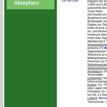
153 kg CO
e
2
Etappen bis Sc
1.800 und 2.80
unberührte Ber
Tuxer Alpen.
Die Runde ist s
durgehend auf 
Bergwegen verl
Etappe zw. Glu
Hütte ist eine
An- und Abreise
Innsbruck über
Hotel oder Jug
Wanderung 5 * 
Voraussetzung
einfache (T2
B
Tagesetappen m
Teilnahme an e
Mittelgebirgsw
Personen zur T
Teilnehmerzah
Vorbesprechu
Anmeldung
: O
Tourenleiter.
Leistungen
: O
Übernachtunge
Kosten
: Ca. 7
oder Lager) mi
Frühstück, An-
vor Ort, 3 x Se
Leitung
:
Werne
Teilnehmende: 7 /