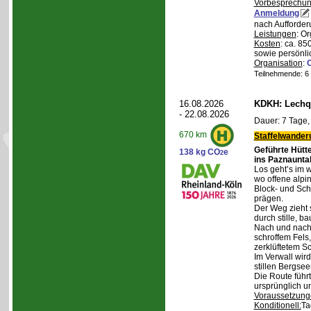
Vorbesprechu
Anmeldung
nach Aufforder
Leistungen
: O
Kosten
: ca. 85
sowie persönli
Organisation
:
Teilnehmende: 6 /
16.08.2026
KDKH: Lechqu
- 22.08.2026
Dauer: 7 Tage,
670 km
Staffelwander
Geführte Hütt
138 kg CO
e
2
ins Paznaunta
Los geht’s im 
wo offene alpi
Block- und Sch
prägen.
Der Weg zieht 
durch stille, b
Nach und nach
schroffem Fels
zerklüftetem S
Im Verwall wird
stillen Bergsee
Die Route führ
ursprünglich u
Voraussetzung
Konditionell:
Ta