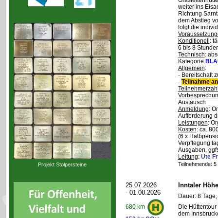
Grasleitenhütte
weiter ins Eisa
Richtung Sarnt
dem Abstieg v
folgt die indivi
Voraussetzung
Konditionell
: t
6 bis 8 Stunde
Technisch
: abs
Kategorie
BLA
Allgemein
:
- Bereitschaft
-
Teilnahme an
Teilnehmerzah
Vorbesprechu
Austausch
Anmeldung
: O
Aufforderung d
Leistungen
: O
Kosten
: ca. 8
(6 x Halbpensi
Verpflegung ta
Ausgaben, ggfs
Leitung
:
Ute Fr
Teilnehmende: 5 /
Projekt Stolpersteine
25.07.2026
Inntaler Höh
- 01.08.2026
Dauer: 8 Tage,
Die Hüttentour 
680 km
dem Innsbrucke