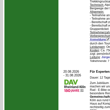
Trekkingrucksa
Technisch:
Alpi
Bergwege der 
Allgemein:
- Teilnahme an
- Teilnahme a
- Bereitschaft
- Bereitschaft
Gruppenticket.
Teilnehmerzah
Vorbesprechu
Anmeldung
durch den Tour
Leistungen
: O
Kosten
: Ca. 7
zzgl. persönli
Leitung
:
Jürge
Teilnehmende: 7 /
20.08.2026
Für Experte
- 31.08.2026
Dauer: 12 Tage
Zum Jubiläum 
machen wir un
Rad - E-Bike o
besondere Reis
Gemeinschaft
Köln aus rund 
Haus auf Komper
rechtzeitig zu