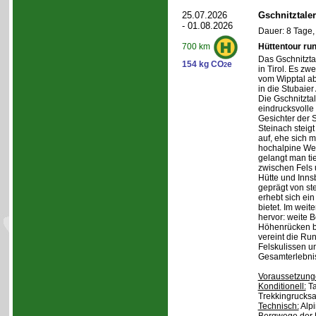
25.07.2026
Gschnitztale
- 01.08.2026
Dauer: 8 Tage,
Hüttentour ru
700 km
Das Gschnitztal
154 kg CO
e
2
in Tirol. Es zw
vom Wipptal ab 
in die Stubaier
Die Gschnitzta
eindrucksvolle
Gesichter der S
Steinach steig
auf, ehe sich m
hochalpine Wel
gelangt man ti
zwischen Fels
Hütte und Inns
geprägt von st
erhebt sich ein
bietet. Im weit
hervor: weite 
Höhenrücken be
vereint die Ru
Felskulissen u
Gesamterlebni
Voraussetzung
Konditionell:
Ta
Trekkingrucksa
Technisch:
Alpi