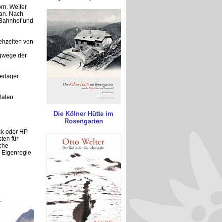
orn. Weiter
ran. Nach
 Bahnhof und
Gehzeiten von
ergwege der
erlager
talen
Die Kölner Hütte im
Rosengarten
ck oder HP
ten für
che
 Eigenregie
.