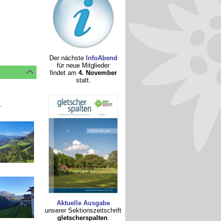
Der nächste
InfoAbend
für neue Mitglieder
findet am
4. November
statt.
.
Aktuelle Ausgabe
unserer Sektionszeitschrift
gletscherspalten
.