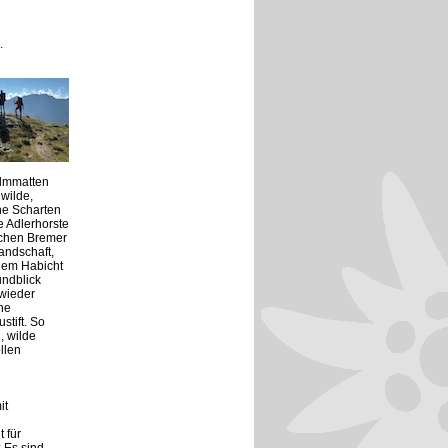
.
Almmatten
 wilde,
he Scharten
e Adlerhorste
schen Bremer
andschaft,
dem Habicht
undblick
 wieder
he
tift. So
, wilde
llen
it
 für