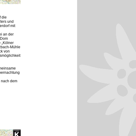
 die
ters und
rdorf mit
i an der
r Dom
 „Kölner
nzbach-Mühle
ck von
smöglichkeit
emeinsame
Übernachtung
s nach dem