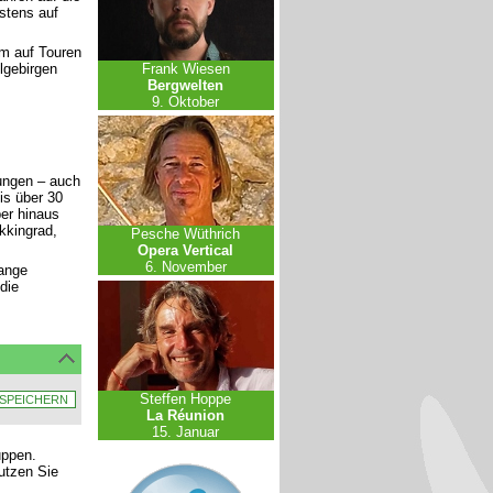
stens auf
am auf Touren
lgebirgen
Frank Wiesen
Bergwelten
9. Oktober
ungen – auch
s über 30
ber hinaus
kkingrad,
Pesche Wüthrich
Opera Vertical
6. November
ange
die
Steffen Hoppe
La Réunion
15. Januar
uppen.
nutzen Sie