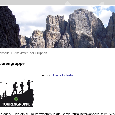
artseite
>
Aktivitäten der Gruppen
ourengruppe
Leitung:
Hans Bökels
r laden Euch ein zu Tourenwochen in die Berge, zum Bergwandern, zum Skifa