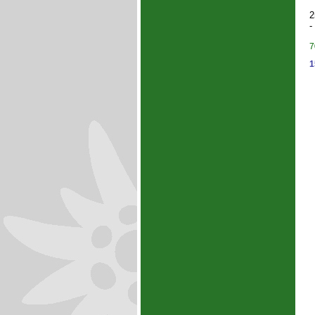
2
-
7
1