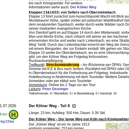
bis nach Königswinter. Für weitere
Informationen siehe auch:
Der Kölner Weg
Etappen 13&14/15: von Selters nach Obersteinebach
Etappe 13 führt zunächst zum Aussichtspunkt Wacht mit Blick auf
Montabaurer Höhe, später vorbei am jüdischen Waldfriedhof Sel
dem renaturierten Saynbach, weiter durch weite Wälder nach Die
seiner markanten evangelischen Kirche.
Von Dierdorf geht es auf Etappe 14 durch den Märkerwald, vorbe
Max-und-Moritz-Eiche, nach Urbach mit seiner an der Aachene
erinnernden Kirche und weiter nach Linkenbach, wo eine Straße
Weg“ heißt. Durch das Linkenbachtal erreicht der Weg die Gre
mit einem Biergarten, der zur Einkehr einlädt. Wir gehen ein Stü
Etappe 15 weiter bis Obersteinebach, wo es eine Übernachtung
gibt, um den Kölner Weg am Folgetag fortzusetzen.
Rucksackverpflegung.
Treffpunkt
:
Streckenwanderung
– An-/Rückreise per ÖPNV. G
Anreise mit ICE & Bus nach Selters. Rückfahrt mit ÖPNV oder 
in Obersteinebach für die Fortsetzung am Folgetag. Individuelle
Hotelbuchung in Abstimmung mit dem Tourleiter. Weitere Detail
Anmelden oder per eMail vom Tourleiter
Anmeldung
: Online bis 2 Tage vor der Tour
Leitung
:
Peter Deuringer
Teilnehmende: 4 / Warteliste: 0 / in Bearbeitung: 0
/ maximal: 10
1.07.2026
Der Kölner Weg - Teil 8
Länge: 23 km, Aufstieg: 500 Hm, Dauer: 5:30 Std.
8 km
Der Kölner Weg – Der lange Weg von Köln nach Königswinter
 kg CO
e
2
Der „Kölner Weg“ ist ein im Jahre 1913
erstmals angelegter, 253 km langer