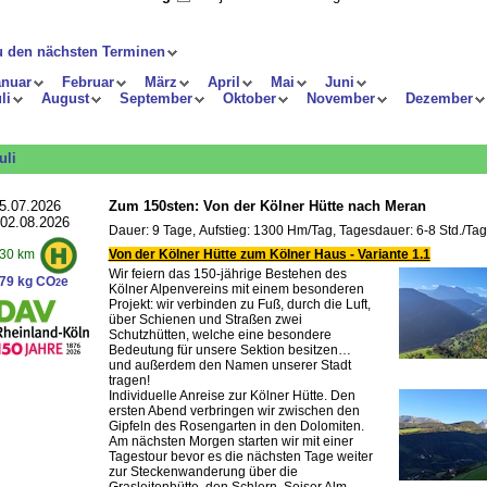
u den nächsten Terminen
anuar
Februar
März
April
Mai
Juni
li
August
September
Oktober
November
Dezember
uli
5.07.2026
Zum 150sten: Von der Kölner Hütte nach Meran
 02.08.2026
Dauer: 9 Tage, Aufstieg: 1300 Hm/Tag, Tagesdauer: 6-8 Std./Tag
Von der Kölner Hütte zum Kölner Haus - Variante 1.1
30 km
Wir feiern das 150-jährige Bestehen des
79 kg CO
e
2
Kölner Alpenvereins mit einem besonderen
Projekt: wir verbinden zu Fuß, durch die Luft,
über Schienen und Straßen zwei
Schutzhütten, welche eine besondere
Bedeutung für unsere Sektion besitzen…
und außerdem den Namen unserer Stadt
tragen!
Individuelle Anreise zur Kölner Hütte. Den
ersten Abend verbringen wir zwischen den
Gipfeln des Rosengarten in den Dolomiten.
Am nächsten Morgen starten wir mit einer
Tagestour bevor es die nächsten Tage weiter
zur Steckenwanderung über die