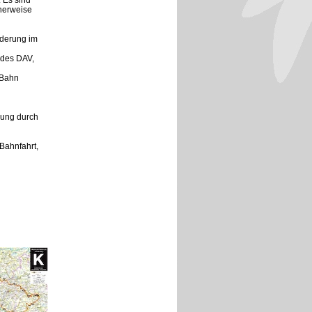
 Es sind
herweise
nderung im
 des DAV,
 Bahn
rung durch
Bahnfahrt,