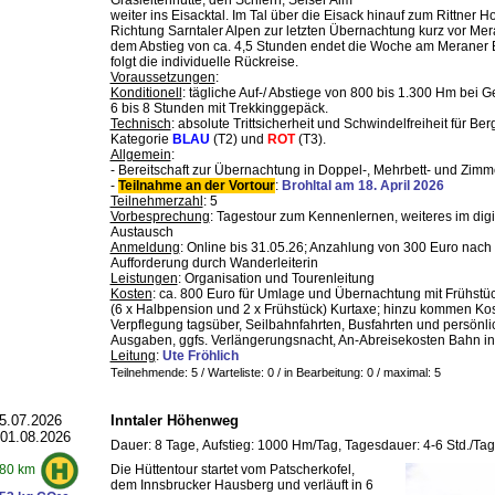
Grasleitenhütte, den Schlern, Seiser Alm
weiter ins Eisacktal. Im Tal über die Eisack hinauf zum Rittner H
Richtung Sarntaler Alpen zur letzten Übernachtung kurz vor Me
dem Abstieg von ca. 4,5 Stunden endet die Woche am Meraner
folgt die individuelle Rückreise.
Voraussetzungen
:
Konditionell
: tägliche Auf-/ Abstiege von 800 bis 1.300 Hm bei 
6 bis 8 Stunden mit Trekkinggepäck.
Technisch
: absolute Trittsicherheit und Schwindelfreiheit für B
Kategorie
BLAU
(T2) und
ROT
(T3).
Allgemein
:
- Bereitschaft zur Übernachtung in Doppel-, Mehrbett- und Zimm
-
Teilnahme an der Vortour
:
Brohltal am 18. April 2026
Teilnehmerzahl
: 5
Vorbesprechung
: Tagestour zum Kennenlernen, weiteres im digi
Austausch
Anmeldung
: Online bis 31.05.26; Anzahlung von 300 Euro nach
Aufforderung durch Wanderleiterin
Leistungen
: Organisation und Tourenleitung
Kosten
: ca. 800 Euro für Umlage und Übernachtung mit Frühstü
(6 x Halbpension und 2 x Frühstück) Kurtaxe; hinzu kommen Kos
Verpflegung tagsüber, Seilbahnfahrten, Busfahrten und persönli
Ausgaben, ggfs. Verlängerungsnacht, An-Abreisekosten Bahn in
Leitung
:
Ute Fröhlich
Teilnehmende: 5 / Warteliste: 0 / in Bearbeitung: 0
/ maximal: 5
5.07.2026
Inntaler Höhenweg
 01.08.2026
Dauer: 8 Tage, Aufstieg: 1000 Hm/Tag, Tagesdauer: 4-6 Std./Tag
Die Hüttentour startet vom Patscherkofel,
80 km
dem Innsbrucker Hausberg und verläuft in 6