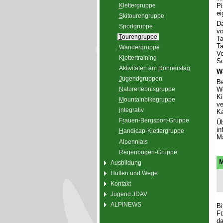
K
lettergruppe
Pi
ei
S
kitourengruppe
Da
Sport
g
ruppe
vo
T
ourengruppe
Ta
Ta
W
andergruppe
Ve
K
l
ettertraining
Sc
Aktivitäten am
D
onnerstag
W
J
ugendgruppen
Be
Wo
N
aturerlebnisgruppe
Ki
M
ountainbikegruppe
ve
i
ntegrativ
Ka
F
r
auen-Bergsport-Gruppe
Üb
in
H
andicap-Klettergruppe
Ma
Alpennials
Regenb
o
gen-Gruppe
M
Ausbildung
Hütten und Wege
Kontakt
Jugend JDAV
ALPINEWS
Bi
Fü
da