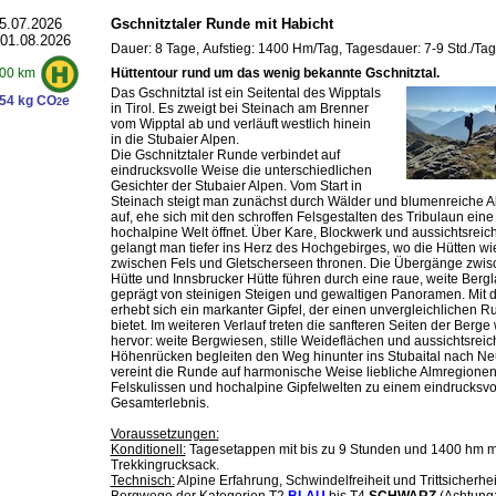
5.07.2026
Gschnitztaler Runde mit Habicht
 01.08.2026
Dauer: 8 Tage, Aufstieg: 1400 Hm/Tag, Tagesdauer: 7-9 Std./Tag
Hüttentour rund um das wenig bekannte Gschnitztal.
00 km
Das Gschnitztal ist ein Seitental des Wipptals
54 kg CO
e
2
in Tirol. Es zweigt bei Steinach am Brenner
vom Wipptal ab und verläuft westlich hinein
in die Stubaier Alpen.
Die Gschnitztaler Runde verbindet auf
eindrucksvolle Weise die unterschiedlichen
Gesichter der Stubaier Alpen. Vom Start in
Steinach steigt man zunächst durch Wälder und blumenreiche 
auf, ehe sich mit den schroffen Felsgestalten des Tribulaun eine
hochalpine Welt öffnet. Über Kare, Blockwerk und aussichtsreic
gelangt man tiefer ins Herz des Hochgebirges, wo die Hütten wi
zwischen Fels und Gletscherseen thronen. Die Übergänge zwi
Hütte und Innsbrucker Hütte führen durch eine raue, weite Bergl
geprägt von steinigen Steigen und gewaltigen Panoramen. Mit 
erhebt sich ein markanter Gipfel, der einen unvergleichlichen R
bietet. Im weiteren Verlauf treten die sanfteren Seiten der Berge
hervor: weite Bergwiesen, stille Weideflächen und aussichtsreic
Höhenrücken begleiten den Weg hinunter ins Stubaital nach Neus
vereint die Runde auf harmonische Weise liebliche Almregionen
Felskulissen und hochalpine Gipfelwelten zu einem eindrucksvo
Gesamterlebnis.
Voraussetzungen:
Konditionell:
Tagesetappen mit bis zu 9 Stunden und 1400 hm m
Trekkingrucksack.
Technisch:
Alpine Erfahrung, Schwindelfreiheit und Trittsicherheit