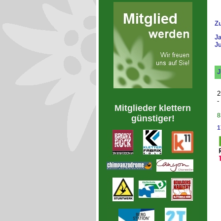
Z
J
Ju
J
2
-
Mitglieder klettern
8
günstiger!
1