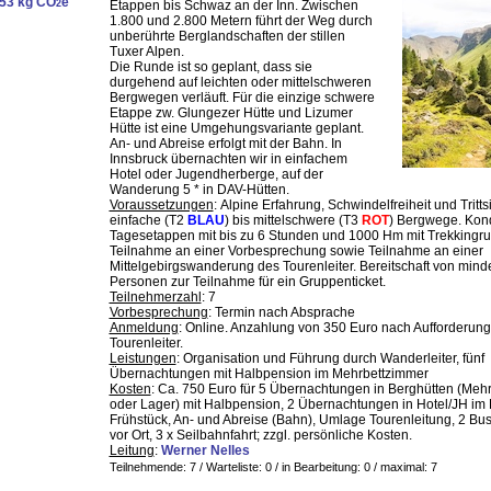
53 kg CO
e
2
Etappen bis Schwaz an der Inn. Zwischen
1.800 und 2.800 Metern führt der Weg durch
unberührte Berglandschaften der stillen
Tuxer Alpen.
Die Runde ist so geplant, dass sie
durgehend auf leichten oder mittelschweren
Bergwegen verläuft. Für die einzige schwere
Etappe zw. Glungezer Hütte und Lizumer
Hütte ist eine Umgehungsvariante geplant.
An- und Abreise erfolgt mit der Bahn. In
Innsbruck übernachten wir in einfachem
Hotel oder Jugendherberge, auf der
Wanderung 5 * in DAV-Hütten.
Voraussetzungen
: Alpine Erfahrung, Schwindelfreiheit und Trittsi
einfache (T2
BLAU
) bis mittelschwere (T3
ROT
) Bergwege. Kond
Tagesetappen mit bis zu 6 Stunden und 1000 Hm mit Trekkingru
Teilnahme an einer Vorbesprechung sowie Teilnahme an einer
Mittelgebirgswanderung des Tourenleiter. Bereitschaft von mind
Personen zur Teilnahme für ein Gruppenticket.
Teilnehmerzahl
: 7
Vorbesprechung
: Termin nach Absprache
Anmeldung
: Online. Anzahlung von 350 Euro nach Aufforderun
Tourenleiter.
Leistungen
: Organisation und Führung durch Wanderleiter, fünf
Übernachtungen mit Halbpension im Mehrbettzimmer
Kosten
: Ca. 750 Euro für 5 Übernachtungen in Berghütten (Meh
oder Lager) mit Halbpension, 2 Übernachtungen in Hotel/JH im 
Frühstück, An- und Abreise (Bahn), Umlage Tourenleitung, 2 Bus
vor Ort, 3 x Seilbahnfahrt; zzgl. persönliche Kosten.
Leitung
:
Werner Nelles
Teilnehmende: 7 / Warteliste: 0 / in Bearbeitung: 0
/ maximal: 7