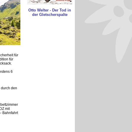
Otto Welter - Der Tod in
der Gletscherspalte
cherheit für
ition für
cksack.
estens 6
g durch den
rbettzimmer
DZ mit
- Bahnfahrt