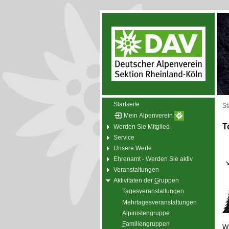
Startseite
St
Mein Alpenverein
T
Werden Sie Mitglied
Service
Unsere Werte
Ehrenamt - Werden Sie aktiv
Veranstaltungen
Aktivitäten der
G
ruppen
Tagesveranstaltungen
Mehrtagesveranstaltungen
A
lpinistengruppe
F
amiliengruppen
Wi