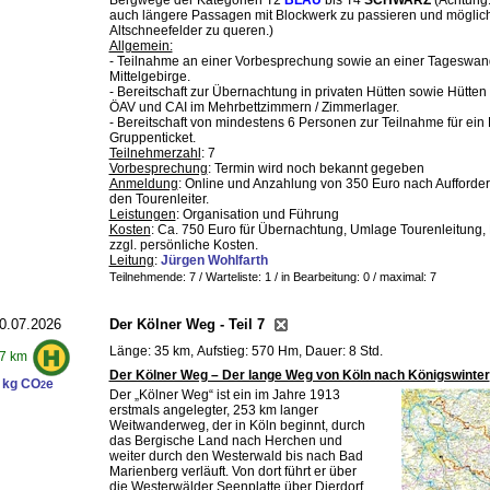
Bergwege der Kategorien T2
BLAU
bis T4
SCHWARZ
(Achtung:
auch längere Passagen mit Blockwerk zu passieren und möglic
Altschneefelder zu queren.)
Allgemein:
- Teilnahme an einer Vorbesprechung sowie an einer Tageswa
Mittelgebirge.
- Bereitschaft zur Übernachtung in privaten Hütten sowie Hütten
ÖAV und CAI im Mehrbettzimmern / Zimmerlager.
- Bereitschaft von mindestens 6 Personen zur Teilnahme für ein
Gruppenticket.
Teilnehmerzahl
: 7
Vorbesprechung
: Termin wird noch bekannt gegeben
Anmeldung
: Online und Anzahlung von 350 Euro nach Aufforde
den Tourenleiter.
Leistungen
: Organisation und Führung
Kosten
: Ca. 750 Euro für Übernachtung, Umlage Tourenleitung, 
zzgl. persönliche Kosten.
Leitung
:
Jürgen Wohlfarth
Teilnehmende: 7 / Warteliste: 1 / in Bearbeitung: 0
/ maximal: 7
0.07.2026
Der Kölner Weg - Teil 7
Länge: 35 km, Aufstieg: 570 Hm, Dauer: 8 Std.
7 km
Der Kölner Weg – Der lange Weg von Köln nach Königswinter
 kg CO
e
2
Der „Kölner Weg“ ist ein im Jahre 1913
erstmals angelegter, 253 km langer
Weitwanderweg, der in Köln beginnt, durch
das Bergische Land nach Herchen und
weiter durch den Westerwald bis nach Bad
Marienberg verläuft. Von dort führt er über
die Westerwälder Seenplatte über Dierdorf