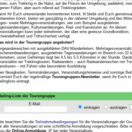
sten, zum Trekking in die Natur, auf die Flüsse der Umgebung, paddelnd, mei
genen Füßen, aber auch rollend auf Trekkingrädern.
mit Ihr Euch untereinander kennenlernen könnt, fit bleibt und Euch gemeins
rbereiten könnt, bieten wir ganzjährig in der näheren Umgebung und den Mitte
ges- sowie Mehrtagesveranstaltungen, wie zum Beispiel ausgedehnte
geswanderungen, Kulturwanderungen, Rad- und Kanutouren an. An diesen
ranstaltungen kann jeder teilnehmen, der über eine gewisse Grundkondition,
hwindelfreiheit und Trittsicherheit verfügt.
as wird in der Tourengruppe angeboten?
rgwanderwochen mit ausgebildeten DAV-Wanderleitern, Mehrtagesveranstalt
chenendwanderungen, ausgedehnte Tageswanderungen im Bereich von 22 bi
lometern, unser Gehtempo liegt bei 4,5 bis 5,5 Kilometer in der Stunde. Darü
ranstalten wir Trekkingtouren, Radwandern – auch Radwanderwochen mit Tre
nutouren – mit Führer oder besonderer Ausbildung.
er Neuigkeiten, Terminänderungen, Veranstaltungshinweise und sonstige Bel
formiert Euch der regelmäßige
Tourengruppen-Newsletter
, wenn Ihr Euch in 
ilingliste eintragt.
ailing-Liste der Tourengruppe
E-Mail:
eintragen
austragen
tte beachten Sie die
Teilnahmebedingungen
für die Veranstaltungen der Gr
r alle Veranstaltungen ist eine schriftliche Anmeldung vorgeschrieben. Bitte 
zu die
Online-Anmeldung
bei jeder Veranstaltung
.