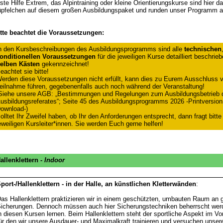
ste Hilfe Extrem, das Alpintraining oder kleine Orientierungskurse sind hier da
pfelchen auf diesem großen Ausbildungspaket und runden unser Programm a
tte beachtet die Voraussetzungen:
n den Kursbeschreibungen des Ausbildungsprogramms sind alle
technischen
onditionellen Voraussetzungen
für die jeweiligen Kurse detailliert beschrie
elben Kästen
gekennzeichnet!
eachtet sie bitte!
erden diese Voraussetzungen nicht erfüllt, kann dies zu Eurem Ausschluss v
eilnahme führen, gegebenenfalls auch noch während der Veranstaltung!
Siehe unsere AGB: „Bestimmungen und Regelungen zum Ausbildungsbetrieb 
usbildungsreferates“; Seite 45 des Ausbildungsprogramms 2026 -Printversion 
ownload-)
olltet Ihr Zweifel haben, ob Ihr den Anforderungen entsprecht, dann fragt bitte
eweiligen Kursleiter*innen. Sie werden Euch gerne helfen!
allenklettern -
Indoor
port-/Hallenklettern - in der Halle, an künstlichen Kletterwänden
:
as Hallenklettern praktizieren wir in einem geschützten, umbauten Raum an
icherungen. Dennoch müssen auch hier Sicherungstechniken beherrscht werd
n diesen Kursen lernen. Beim Hallenklettern steht der sportliche Aspekt im Vo
ür den wir unsere Ausdauer- und Maximalkraft trainieren und versuchen unser