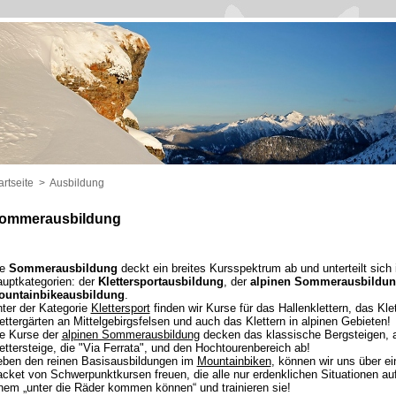
artseite
>
Ausbildung
ommerausbildung
ie
Sommerausbildung
deckt ein breites Kursspektrum ab und unterteilt sich 
uptkategorien: der
Klettersportausbildung
, der
alpinen Sommerausbildu
ountainbikeausbildung
.
ter der Kategorie
Klettersport
finden wir Kurse für das Hallenklettern, das Klet
ettergärten an Mittelgebirgsfelsen und auch das Klettern in alpinen Gebieten!
e Kurse der
alpinen Sommerausbildung
decken das klassische Bergsteigen, 
ettersteige, die "Via Ferrata", und den Hochtourenbereich ab!
ben den reinen Basisausbildungen im
Mountainbiken
, können wir uns über e
cket von Schwerpunktkursen freuen, die alle nur erdenklichen Situationen auf
nem „unter die Räder kommen können“ und trainieren sie!