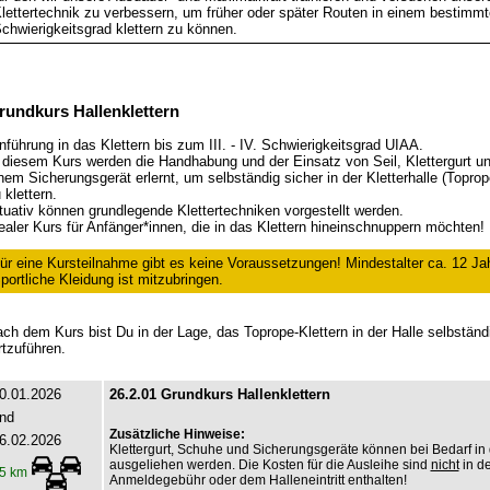
lettertechnik zu verbessern, um früher oder später Routen in einem bestimm
chwierigkeitsgrad klettern zu können.
rundkurs Hallenklettern
nführung in das Klettern bis zum III. - IV. Schwierigkeitsgrad UIAA.
 diesem Kurs werden die Handhabung und der Einsatz von Seil, Klettergurt u
nem Sicherungsgerät erlernt, um selbständig sicher in der Kletterhalle (Toprop
 klettern.
tuativ können grundlegende Klettertechniken vorgestellt werden.
ealer Kurs für Anfänger*innen, die in das Klettern hineinschnuppern möchten!
ür eine Kursteilnahme gibt es keine Voraussetzungen! Mindestalter ca. 12 Ja
portliche Kleidung ist mitzubringen.
ch dem Kurs bist Du in der Lage, das Toprope-Klettern in der Halle selbständ
rtzuführen.
0.01.2026
26.2.01 Grundkurs Hallenklettern
nd
Zusätzliche Hinweise:
6.02.2026
Klettergurt, Schuhe und Sicherungsgeräte können bei Bedarf in 
ausgeliehen werden. Die Kosten für die Ausleihe sind
nicht
in de
5 km
Anmeldegebühr oder dem Halleneintritt enthalten!