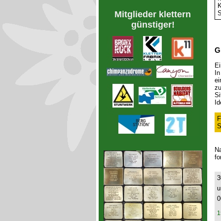
K
S
Mitglieder klettern
günstiger!
G
Ei
In
ei
zu
Si
Id
F
S
Na
fo
3
u
0
1