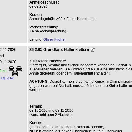
Anmeldeschluss:
09.02.2026
Kosten:
Anmeldegebühr A02 + Eintritt Kletterhalle
Vorbesprechung:
Keine Vorbesprechung.
Leitung:
Oliver Fuchs
2.11.2026
26.2.05 Grundkurs Hallenklettern
nd
Zusätzliche Hinweise:
9.11.2026
Klettergurt, Schuhe und Sicherungsgeräte können bei Bedarf in 
ausgeliehen werden. Die Kosten für die Ausleihe sind
nicht
in de
5 km
Anmeldegebühr oder dem Halleneintritt enthalten!
 kg CO
e
2
ACHTUNG:
Derzeit können leider keine Kurse im Chimpanzod
gegeben werden! Deshalb muss auf eine andere Kletterhalle a
werden!
Termin:
02.11.2026 und 09.11.2026
(Kurs geht über 2 Abende)
Kursort:
(alt: Kletterhalle in Frechen, Chimpanzodrome)
NEU:
Kletterhalle 'Canyon Chorweiler', in Köln Chorweiler