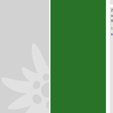
2
u
0
1
9