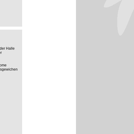
der Halle
r
rome
usgewichen