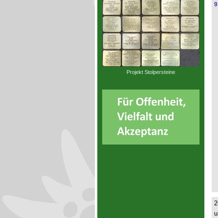
9
Projekt Stolpersteine
2
u