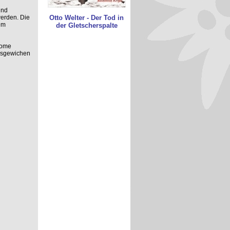
und
werden. Die
Otto Welter - Der Tod in
em
der Gletscherspalte
rome
usgewichen