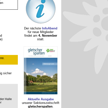
ten
Der nächste
InfoAbend
für neue Mitglieder
nd
findet am
4. November
e)
statt.
hre.
ig sicher
der Halle
Aktuelle Ausgabe
r
unserer Sektionszeitschrift
gletscherspalten
.