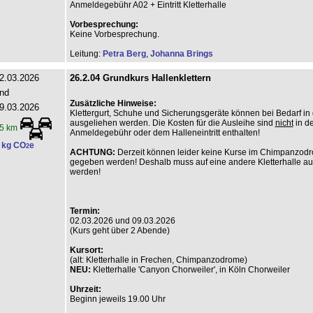
Anmeldegebühr A02 + Eintritt Kletterhalle
Vorbesprechung:
Keine Vorbesprechung.
Leitung:
Petra Berg
,
Johanna Brings
2.03.2026
26.2.04 Grundkurs Hallenklettern
nd
Zusätzliche Hinweise:
9.03.2026
Klettergurt, Schuhe und Sicherungsgeräte können bei Bedarf in 
ausgeliehen werden. Die Kosten für die Ausleihe sind
nicht
in de
5 km
Anmeldegebühr oder dem Halleneintritt enthalten!
 kg CO
e
2
ACHTUNG:
Derzeit können leider keine Kurse im Chimpanzod
gegeben werden! Deshalb muss auf eine andere Kletterhalle a
werden!
Termin:
02.03.2026 und 09.03.2026
(Kurs geht über 2 Abende)
Kursort:
(alt: Kletterhalle in Frechen, Chimpanzodrome)
NEU:
Kletterhalle 'Canyon Chorweiler', in Köln Chorweiler
Uhrzeit:
Beginn jeweils 19.00 Uhr