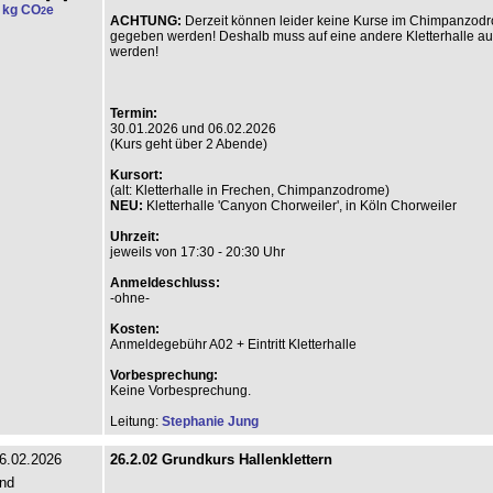
 kg CO
e
2
ACHTUNG:
Derzeit können leider keine Kurse im Chimpanzod
gegeben werden! Deshalb muss auf eine andere Kletterhalle a
werden!
Termin:
30.01.2026 und 06.02.2026
(Kurs geht über 2 Abende)
Kursort:
(alt: Kletterhalle in Frechen, Chimpanzodrome)
NEU:
Kletterhalle 'Canyon Chorweiler', in Köln Chorweiler
Uhrzeit:
jeweils von 17:30 - 20:30 Uhr
Anmeldeschluss:
-ohne-
Kosten:
Anmeldegebühr A02 + Eintritt Kletterhalle
Vorbesprechung:
Keine Vorbesprechung.
Leitung:
Stephanie Jung
6.02.2026
26.2.02 Grundkurs Hallenklettern
nd