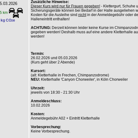
Zusätzliche Hinweise:
5.03.2026
Dieser Kurs wird nur für Frauen gegeben!
- Klettergurt, Schuhe 
Sicherungsgeräte können bei Bedarf in der Halle ausgeliehen 
5 km
Kosten für die Ausleihe sind
nicht
in der Anmeldegebühr oder d
Halleneintritt enthalten!
 kg CO
e
2
ACHTUNG:
Derzeit können leider keine Kurse im Chimpanzod
gegeben werden! Deshalb muss auf eine andere Kletterhalle a
werden!
Termin:
26.02.2026 und 05.03.2026
(Kurs geht über 2 Abende)
Kursort:
(alt: Kletterhalle in Frechen, Chimpanzodrome)
NEU:
Kletterhalle 'Canyon Chorweiler', in Köln Chorweiler
Uhrzeit:
jeweils von 18:30 - 21:30 Uhr
Anmeldeschluss:
10.02.2026
Kosten:
Anmeldegebühr A02 + Eintritt Kletterhalle
Vorbesprechung:
Keine Vorbesprechung.