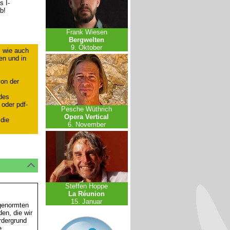
s I-
b!
Frank Wiesen
Bergwelten
9. Oktober
, wie auch
ben und in
on der
des
oder pdf-
Pesche Wüthrich
Opera Vertical
 die
6. November
Steffen Hoppe
La Réunion
15. Januar
 genormten
en, die wir
rdergrund
e