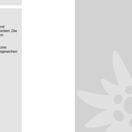
und
werden. Die
em
rome
usgewichen