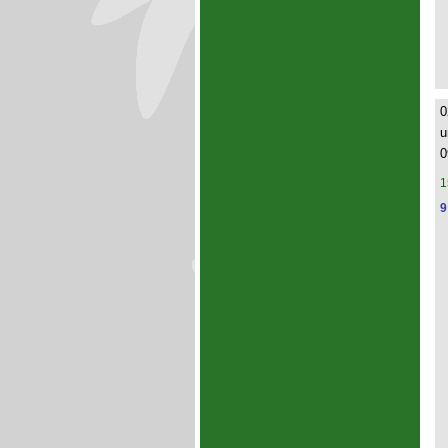
0
u
0
1
9