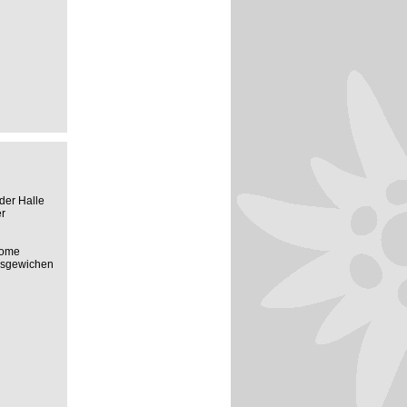
der Halle
r
rome
usgewichen