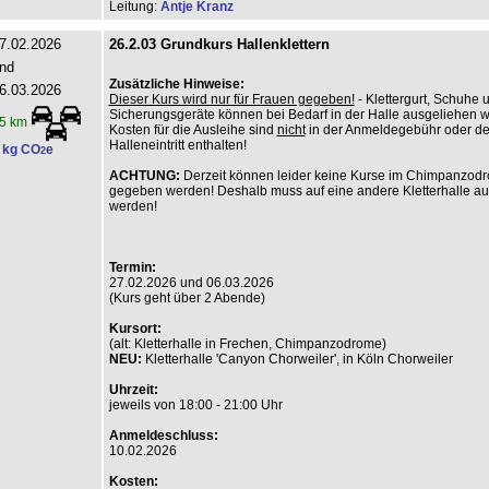
Leitung:
Antje Kranz
7.02.2026
26.2.03 Grundkurs Hallenklettern
nd
Zusätzliche Hinweise:
6.03.2026
Dieser Kurs wird nur für Frauen gegeben!
- Klettergurt, Schuhe 
Sicherungsgeräte können bei Bedarf in der Halle ausgeliehen 
5 km
Kosten für die Ausleihe sind
nicht
in der Anmeldegebühr oder d
Halleneintritt enthalten!
 kg CO
e
2
ACHTUNG:
Derzeit können leider keine Kurse im Chimpanzod
gegeben werden! Deshalb muss auf eine andere Kletterhalle a
werden!
Termin:
27.02.2026 und 06.03.2026
(Kurs geht über 2 Abende)
Kursort:
(alt: Kletterhalle in Frechen, Chimpanzodrome)
NEU:
Kletterhalle 'Canyon Chorweiler', in Köln Chorweiler
Uhrzeit:
jeweils von 18:00 - 21:00 Uhr
Anmeldeschluss:
10.02.2026
Kosten: