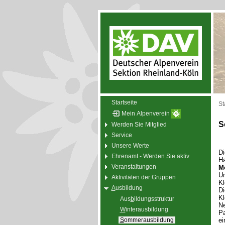
Startseite
St
Mein Alpenverein
S
Werden Sie Mitglied
Service
Unsere Werte
D
Ehrenamt - Werden Sie aktiv
Ha
Veranstaltungen
M
Un
Aktivitäten der Gruppen
Kl
A
usbildung
Di
Kl
Aus
b
ildungsstruktur
Ne
W
interausbildung
Pa
S
ommerausbildung
ei