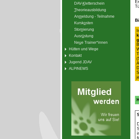
Er
DAV-
K
letterschein
Tü
T
heorieausbildung
An
m
eldung - Teilnahme
Bi
Kursk
o
sten
Stor
n
ierung
I
k
Ausr
ü
stung
g
Ne
u
e Trainer*innen
B
W
Hütten und Wege
T
Kontakt
(
Jugend JDAV
A
D
ALPINEWS
S
j
H
S
D
S
i
f