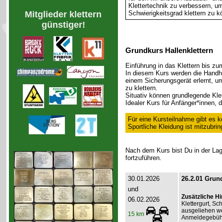
Klettertechnik zu verbessern, u
Schwierigkeitsgrad klettern zu k
Mitglieder klettern
günstiger!
Grundkurs Hallenklettern
Einführung in das Klettern bis zum
In diesem Kurs werden die Handha
einem Sicherungsgerät erlernt, um 
zu klettern.
Situativ können grundlegende Klet
Idealer Kurs für Anfänger*innen, 
Für eine Kursteilnahme gibt es k
Sportliche Kleidung ist mitzubrin
Nach dem Kurs bist Du in der Lage
fortzuführen.
30.01.2026
26.2.01 Grund
und
Zusätzliche H
06.02.2026
Klettergurt, S
ausgeliehen we
15 km
Anmeldegebühr 