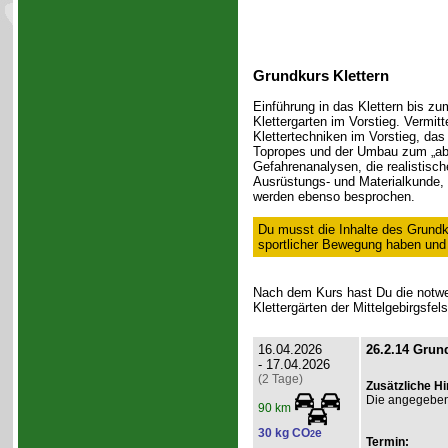
Grundkurs Klettern
Einführung in das Klettern bis zum
Klettergarten im Vorstieg. Vermit
Klettertechniken im Vorstieg, da
Topropes und der Umbau zum „ab
Gefahrenanalysen, die realistisc
Ausrüstungs- und Materialkunde, 
werden ebenso besprochen.
Du musst die Inhalte des Grundk
sportlicher Bewegung haben und ü
Nach dem Kurs hast Du die notwen
Klettergärten der Mittelgebirgsfel
16.04.2026
26.2.14 Grund
- 17.04.2026
(2 Tage)
Zusätzliche H
Die angegebene
90 km
30 kg CO
e
2
Termin: