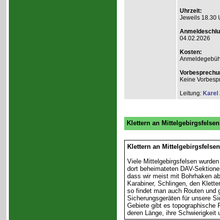
Uhrzeit:
Jeweils 18.30 
Anmeldeschlu
04.02.2026
Kosten:
Anmeldegebühr A
Vorbesprechu
Keine Vorbesp
Leitung:
Karel
Klettern an Mittelgebirgsfelsen
Klettern an Mittelgebirgsfelse
Viele Mittelgebirgsfelsen wurden
dort beheimateten DAV-Sektione
dass wir meist mit Bohrhaken abg
Karabiner, Schlingen, den Klette
so findet man auch Routen und g
Sicherungsgeräten für unsere Si
Gebiete gibt es topographische F
deren Länge, ihre Schwierigkeit 