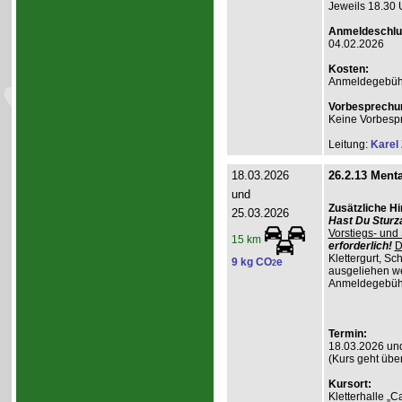
Jeweils 18.30 
Anmeldeschlu
04.02.2026
Kosten:
Anmeldegebühr A
Vorbesprechu
Keine Vorbesp
Leitung:
Karel
18.03.2026
26.2.13 Menta
und
Zusätzliche H
25.03.2026
Hast Du Sturz
Vorstiegs- und
15 km
erforderlich!
D
Klettergurt, S
9 kg CO
e
2
ausgeliehen wer
Anmeldegebühr 
Termin:
18.03.2026 un
(Kurs geht übe
Kursort:
Kletterhalle „