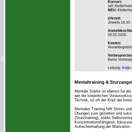
Kursort:
(alt: Kletterh
NEU:
Kletterha
Uhrzeit:
Jeweils 18.30 
Anmeldeschlu
26.02.2026
Kosten:
Anmeldegebühr A
Vorbesprechu
Keine Vorbesp
Leitung:
Antje
Mentaltraining & Sturzangs
Mentale Stärke ist ebenso für die
wie die körperlichen Voraussetzu
Technik, ist oft der Kopf der limit
Mentales Training hilft Stress und
Übungen zum gezielten und sukze
(Sturztraining), stärkt Selbstvert
Konzentrationsfähigkeit, fokussier
Aufrechterhaltung der Motivation.