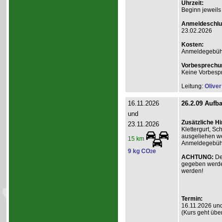
Uhrzeit:
Beginn jeweils
Anmeldeschlu
23.02.2026
Kosten:
Anmeldegebühr A
Vorbesprechu
Keine Vorbesp
Leitung:
Olive
16.11.2026
26.2.09 Aufba
und
Zusätzliche H
23.11.2026
Klettergurt, S
ausgeliehen we
15 km
Anmeldegebühr 
9 kg CO
e
2
ACHTUNG:
De
gegeben werde
werden!
Termin:
16.11.2026 un
(Kurs geht übe