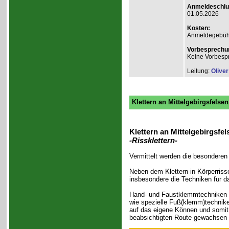
Anmeldeschlu
01.05.2026
Kosten:
Anmeldegebühr
Vorbesprechu
Keine Vorbesp
Leitung:
Olive
Klettern an Mittelgebirgsfelse
Klettern an Mittelgebirgsfel
-Rissklettern-
Vermittelt werden die besonderen 
Neben dem Klettern in Körperriss
insbesondere die Techniken für d
Hand- und Faustklemmtechniken (
wie spezielle Fuß(klemm)technike
auf das eigene Können und somit 
beabsichtigten Route gewachsen is