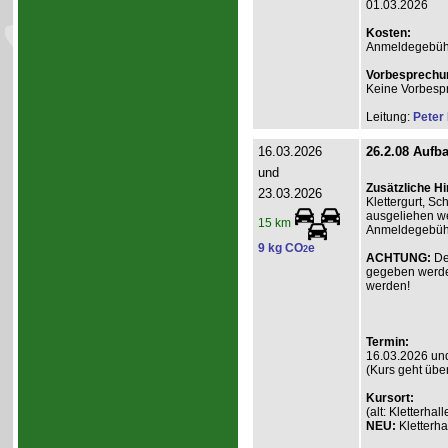
01.03.2026
Kosten:
Anmeldegebühr A
Vorbesprechu
Keine Vorbesp
Leitung:
Peter
16.03.2026
26.2.08 Aufba
und
Zusätzliche H
23.03.2026
Klettergurt, S
ausgeliehen we
15 km
Anmeldegebühr 
9 kg CO
e
2
ACHTUNG:
De
gegeben werde
werden!
Termin:
16.03.2026 un
(Kurs geht übe
Kursort:
(alt: Kletterh
NEU:
Kletterha