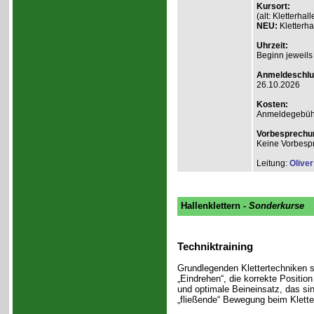
Kursort:
(alt: Kletterh
NEU:
Kletterha
Uhrzeit:
Beginn jeweils
Anmeldeschlu
26.10.2026
Kosten:
Anmeldegebühr A
Vorbesprechu
Keine Vorbesp
Leitung:
Olive
Hallenklettern
- Sonderkurse
Techniktraining
Grundlegenden Klettertechniken s
„Eindrehen“, die korrekte Positio
und optimale Beineinsatz, das si
„fließende“ Bewegung beim Klette