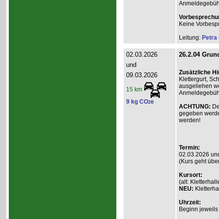
Anmeldegebühr A
Vorbesprechu
Keine Vorbesp
Leitung:
Petra
02.03.2026
26.2.04 Grund
und
Zusätzliche H
09.03.2026
Klettergurt, S
ausgeliehen we
15 km
Anmeldegebühr 
9 kg CO
e
2
ACHTUNG:
De
gegeben werde
werden!
Termin:
02.03.2026 un
(Kurs geht übe
Kursort:
(alt: Kletterh
NEU:
Kletterha
Uhrzeit:
Beginn jeweils