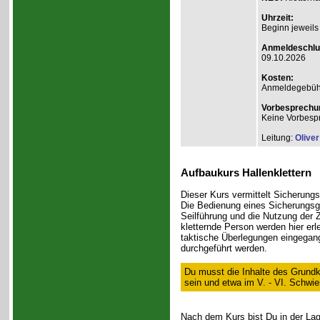
Uhrzeit:
Beginn jeweils
Anmeldeschlu
09.10.2026
Kosten:
Anmeldegebühr A
Vorbesprechu
Keine Vorbesp
Leitung:
Olive
Aufbaukurs Hallenklettern
Dieser Kurs vermittelt Sicherungst
Die Bedienung eines Sicherungsge
Seilführung und die Nutzung der
kletternde Person werden hier er
taktische Überlegungen eingegan
durchgeführt werden.
Du musst die Inhalte des Grundk
sein und etwa im V. - VI. Schwie
Nach dem Kurs bist Du in der Lage,