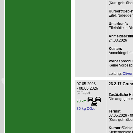
(Kurs geht übe
Kursort/Gebiet
Eifel, Nidegge
Unterkunft:
Eifelhütte in B
Anmeldeschlu
24.03.2026
Kosten:
Anmeldegebühr
Vorbesprechu
Keine Vorbesp
Leitung:
Olive
07.05.2026
26.2.17 Grund
- 08.05.2026
(2 Tage)
Zusätzliche H
Die angegebene
90 km
30 kg CO
e
2
Termin:
07.05.2026 - 0
(Kurs geht übe
Kursort/Gebiet
Klettergebiete