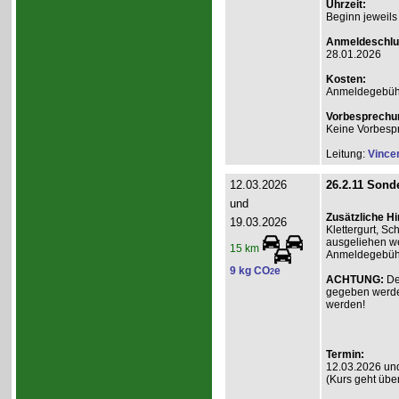
Uhrzeit:
Beginn jeweils
Anmeldeschlu
28.01.2026
Kosten:
Anmeldegebühr A
Vorbesprechu
Keine Vorbesp
Leitung:
Vince
12.03.2026
26.2.11 Sonde
und
Zusätzliche H
19.03.2026
Klettergurt, S
ausgeliehen we
15 km
Anmeldegebühr 
9 kg CO
e
2
ACHTUNG:
De
gegeben werde
werden!
Termin:
12.03.2026 un
(Kurs geht übe