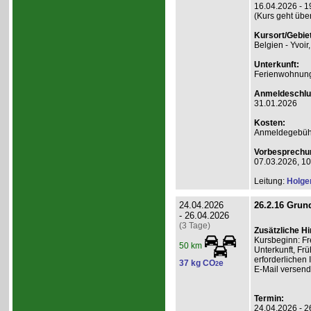
16.04.2026 - 1
(Kurs geht übe
Kursort/Gebiet
Belgien - Yvoir
Unterkunft:
Ferienwohnung 
Anmeldeschlu
31.01.2026
Kosten:
Anmeldegebühr
Vorbesprechu
07.03.2026, 10
Leitung:
Holge
24.04.2026
26.2.16 Grund
- 26.04.2026
(3 Tage)
Zusätzliche H
Kursbeginn: Fr
50 km
Unterkunft, Frü
erforderlichen
37 kg CO
e
2
E-Mail versend
Termin:
24.04.2026 - 2