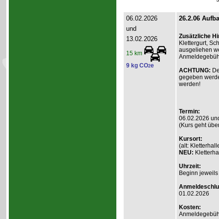
06.02.2026
26.2.06 Aufba
und
Zusätzliche H
13.02.2026
Klettergurt, S
ausgeliehen we
15 km
Anmeldegebühr 
9 kg CO
e
2
ACHTUNG:
De
gegeben werde
werden!
Termin:
06.02.2026 un
(Kurs geht übe
Kursort:
(alt: Kletterh
NEU:
Kletterha
Uhrzeit:
Beginn jeweils
Anmeldeschlu
01.02.2026
Kosten:
Anmeldegebühr A