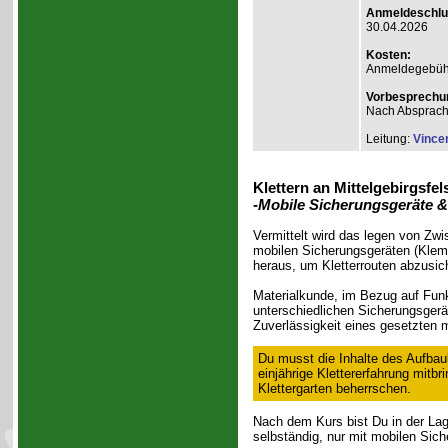
Anmeldeschlu
30.04.2026
Kosten:
Anmeldegebühr
Vorbesprechu
Nach Absprac
Leitung:
Vince
Klettern an Mittelgebirgsfel
-Mobile Sicherungsgeräte &
Vermittelt wird das legen von Zw
mobilen Sicherungsgeräten (Klemm
heraus, um Kletterrouten abzusic
Materialkunde, im Bezug auf Funk
unterschiedlichen Sicherungsgerät
Zuverlässigkeit eines gesetzten 
Du musst die Inhalte des Aufbau
einjährige Klettererfahrung mitb
Klettergarten beherrschen.
Nach dem Kurs bist Du in der Lage
selbständig, nur mit mobilen Sic