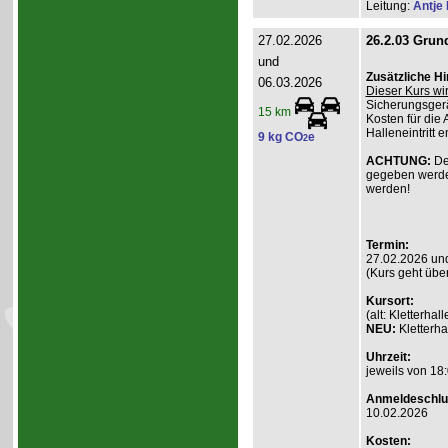
Leitung:
Antje
27.02.2026
26.2.03 Grund
und
Zusätzliche H
06.03.2026
Dieser Kurs wi
Sicherungsgerä
15 km
Kosten für die 
Halleneintritt e
9 kg CO
e
2
ACHTUNG:
De
gegeben werde
werden!
Termin:
27.02.2026 un
(Kurs geht übe
Kursort:
(alt: Kletterh
NEU:
Kletterha
Uhrzeit:
jeweils von 18:
Anmeldeschlu
10.02.2026
Kosten: