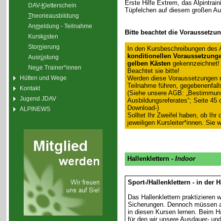
Erste Hilfe Extrem, das Alpintrain
DAV-
K
letterschein
Tüpfelchen auf diesem großen Au
T
heorieausbildung
An
m
eldung - Teilnahme
Bitte beachtet die Voraussetzu
Kursk
o
sten
Stor
n
ierung
In den Kursbeschreibungen des 
konditionellen Voraussetzung
Ausr
ü
stung
gelben Kästen
gekennzeichnet!
Ne
u
e Trainer*innen
Beachtet sie bitte!
Werden diese Voraussetzungen ni
Hütten und Wege
Teilnahme führen, gegebenenfall
Kontakt
(Siehe unsere AGB: „Bestimmun
Jugend JDAV
Ausbildungsreferates“; Seite 45
Download-)
ALPINEWS
Solltet Ihr Zweifel haben, ob Ihr
jeweiligen Kursleiter*innen. Sie
Hallenklettern -
Indoor
Sport-/Hallenklettern - in der 
Das Hallenklettern praktizieren
Sicherungen. Dennoch müssen au
in diesen Kursen lernen. Beim Ha
für den wir unsere Ausdauer- un