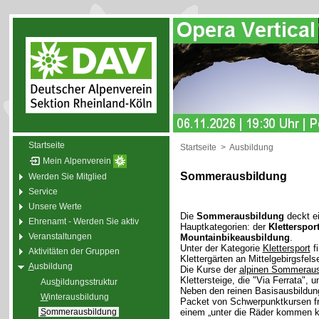
Startseite
Startseite
>
Ausbildung
Mein Alpenverein
Sommerausbildung
Werden Sie Mitglied
Service
Unsere Werte
Die
Sommerausbildung
deckt ei
Ehrenamt - Werden Sie aktiv
Hauptkategorien: der
Kletterspor
Veranstaltungen
Mountainbikeausbildung
.
Unter der Kategorie
Klettersport
fi
Aktivitäten der Gruppen
Klettergärten an Mittelgebirgsfel
A
usbildung
Die Kurse der
alpinen Sommeraus
Klettersteige, die "Via Ferrata",
Aus
b
ildungsstruktur
Neben den reinen Basisausbildu
W
interausbildung
Packet von Schwerpunktkursen freu
S
ommerausbildung
einem „unter die Räder kommen kö