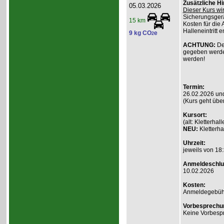
Zusätzliche H
05.03.2026
Dieser Kurs wi
Sicherungsgerä
15 km
Kosten für die 
Halleneintritt e
9 kg CO
e
2
ACHTUNG:
De
gegeben werde
werden!
Termin:
26.02.2026 un
(Kurs geht übe
Kursort:
(alt: Kletterh
NEU:
Kletterha
Uhrzeit:
jeweils von 18:
Anmeldeschlu
10.02.2026
Kosten:
Anmeldegebühr A
Vorbesprechu
Keine Vorbesp