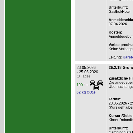
Unterkunft:
Gasthof/Hotel
Anmeldeschlu
07.04.2026
Kosten:
Anmeldegebühr
Vorbesprechu
Keine Vorbesp
Leitung:
Karst
23.05.2026
26.2.18 Grund
- 25.05.2026
(3 Tage)
Zusätzliche H
Die angegebene
190 km
Übernachtunge
62 kg CO
e
2
Termin:
23.05.2026 - 2
(Kurs geht übe
Kursort/Gebiet
Kirner Dolomit
Unterkunft:
Campingplatz 