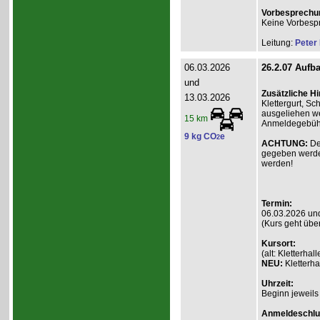
Vorbesprechu
Keine Vorbesp
Leitung:
Peter
06.03.2026
26.2.07 Aufba
und
Zusätzliche H
13.03.2026
Klettergurt, S
ausgeliehen we
15 km
Anmeldegebühr 
9 kg CO
e
2
ACHTUNG:
De
gegeben werde
werden!
Termin:
06.03.2026 un
(Kurs geht übe
Kursort:
(alt: Kletterh
NEU:
Kletterha
Uhrzeit:
Beginn jeweils
Anmeldeschlu