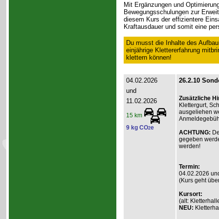
Mit Ergänzungen und Optimierung
Bewegungsschulungen zur Erweite
diesem Kurs der effizientere Eins
Kraftausdauer und somit eine pers
Du musst die Inhalte des Aufbau
einjährige Klettererfahrung mitb
klettern können!
04.02.2026
26.2.10 Sonde
und
Zusätzliche H
11.02.2026
Klettergurt, S
ausgeliehen we
15 km
Anmeldegebühr 
9 kg CO
e
2
ACHTUNG:
De
gegeben werde
werden!
Termin:
04.02.2026 un
(Kurs geht übe
Kursort:
(alt: Kletterh
NEU:
Kletterha