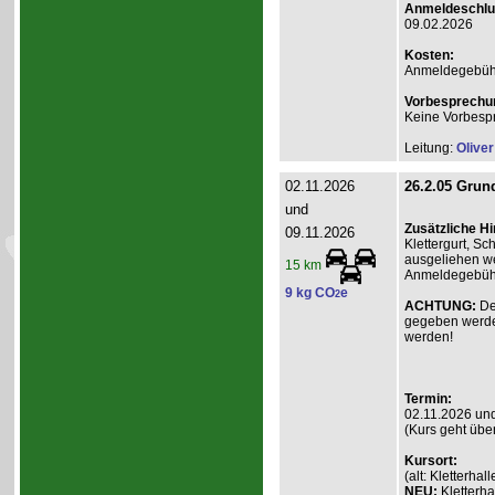
Anmeldeschlu
09.02.2026
Kosten:
Anmeldegebühr A
Vorbesprechu
Keine Vorbesp
Leitung:
Olive
02.11.2026
26.2.05 Grund
und
Zusätzliche H
09.11.2026
Klettergurt, S
ausgeliehen we
15 km
Anmeldegebühr 
9 kg CO
e
2
ACHTUNG:
De
gegeben werde
werden!
Termin:
02.11.2026 un
(Kurs geht übe
Kursort:
(alt: Kletterh
NEU:
Kletterha