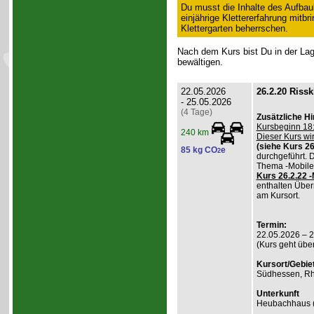
Du musst die Inhalte des Aufbau
einjährige Klettererfahrung mitb
Klettergarten beherrschen.
Nach dem Kurs bist Du in der Lage
bewältigen.
22.05.2026
26.2.20 Rissk
- 25.05.2026
(4 Tage)
Zusätzliche H
Kursbeginn 18:
240 km
Dieser Kurs wi
(siehe Kurs 26
85 kg CO
e
2
durchgeführt. 
Thema -Mobile
Kurs 26.2.22 
enthalten Über
am Kursort.
Termin:
22.05.2026 – 
(Kurs geht übe
Kursort/Gebiet
Südhessen, Rh
Unterkunft
Heubachhaus (