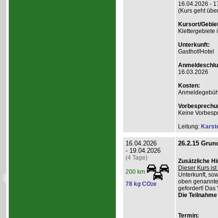
16.04.2026 - 1
(Kurs geht übe
Kursort/Gebiet
Klettergebiete
Unterkunft:
Gasthof/Hotel
Anmeldeschlu
16.03.2026
Kosten:
Anmeldegebühr
Vorbesprechu
Keine Vorbesp
Leitung:
Karst
16.04.2026
26.2.15 Grund
- 19.04.2026
(4 Tage)
Zusätzliche H
Dieser Kurs ist 
200 km
Unterkunft, so
oben genannte
78 kg CO
e
2
gefordert! Das 
Die Teilnahme 
Termin: