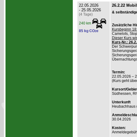
22.05.2026
26.2.22 Mobi
- 25.05.2026
& selbständig
(4 Tage)
240 km
Zusätzliche H
Kursbeginn 18:
85 kg CO
e
2
Camelots, Stop
Dieser Kurs wi
Kurs-Nr.: 26.2
Der Schwerpunk
Sicherungsgerä
Sicherungsgerä
Übernachtungsk
Termin:
22.05.2026 – 
(Kurs geht übe
Kursort/Gebiet
Südhessen, Rh
Unterkunft
Heubachhaus (
Anmeldeschlu
30.04.2026
Kosten:
Anmeldegebühr