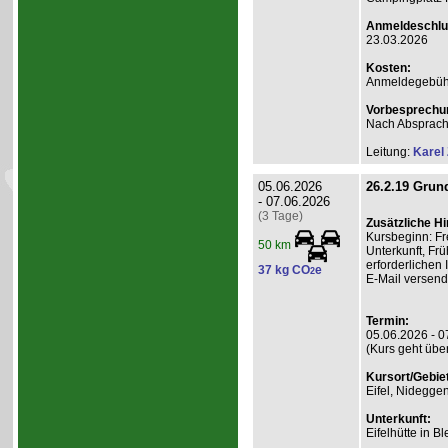
Anmeldeschlu
23.03.2026
Kosten:
Anmeldegebühr
Vorbesprechu
Nach Absprac
Leitung:
Karel
05.06.2026
26.2.19 Grund
- 07.06.2026
(3 Tage)
Zusätzliche H
Kursbeginn: Fr
50 km
Unterkunft, Frü
erforderlichen
37 kg CO
e
2
E-Mail versend
Termin:
05.06.2026 - 0
(Kurs geht übe
Kursort/Gebiet
Eifel, Nidegge
Unterkunft:
Eifelhütte in B