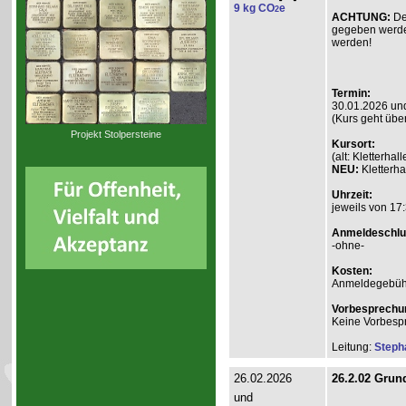
9 kg CO
e
2
ACHTUNG:
De
gegeben werde
werden!
Termin:
30.01.2026 un
(Kurs geht übe
Projekt Stolpersteine
Kursort:
(alt: Kletterh
NEU:
Kletterha
Uhrzeit:
jeweils von 17:
Anmeldeschlu
-ohne-
Kosten:
Anmeldegebühr A
Vorbesprechu
Keine Vorbesp
Leitung:
Steph
26.02.2026
26.2.02 Grund
und