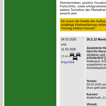
Atemtechniken, positive Visualisi
Fortschritts, sowie erfolgsorientie
weitere Techniken des Mentaltrai
erreicht wird.
Du musst die Inhalte des Aufbau
einjährige Klettererfahrung mitb
Vorstieg klettern können!
04.03.2026
26.2.12 Menta
und
Zusätzliche H
11.03.2026
Hast Du Sturz
Vorstiegs- und
15 km
erforderlich!
D
Klettergurt, S
9 kg CO
e
2
ausgeliehen wer
Anmeldegebühr 
Termin:
04.03.2026 un
(Kurs geht übe
Kursort:
Kletterhalle „
Uhrzeit: