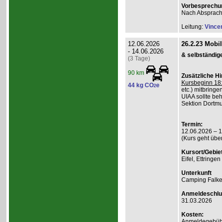
Vorbesprechu
Nach Absprac
Leitung:
Vince
12.06.2026
26.2.23 Mobi
- 14.06.2026
& selbständig
(3 Tage)
90 km
Zusätzliche H
Kursbeginn 18:
44 kg CO
e
2
etc.) mitbringe
UIAA sollte beh
Sektion Dortmu
Termin:
12.06.2026 – 
(Kurs geht übe
Kursort/Gebiet
Eifel, Ettringe
Unterkunft
Camping Falk
Anmeldeschlu
31.03.2026
Kosten:
Anmeldegebühr