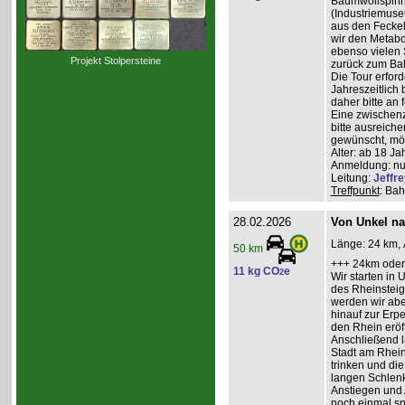
Baumwollspinne
(Industriemuse
aus den Feckel
wir den Metabo
ebenso vielen 
Projekt Stolpersteine
zurück zum Ba
Die Tour erfor
Jahreszeitlich
daher bitte an
Eine zwischenz
bitte ausreiche
gewünscht, mög
Alter: ab 18 Ja
Anmeldung: nur
Leitung:
Jeffre
Treffpunkt
: Bah
28.02.2026
Von Unkel na
Länge: 24 km, 
50 km
+++ 24km oder
11 kg CO
e
2
Wir starten in 
des Rheinsteigs
werden wir abe
hinauf zur Erp
den Rhein eröff
Anschließend la
Stadt am Rhein
trinken und di
langen Schlenk
Anstiegen und 
noch einmal sp