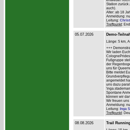
entweder noch 
Station zurück 
auch).
Alter: ab 18 Ja
Anmeldung: nur
Leitung:
Christ
Treffpunkt
: End
05.07.2026
Demo-Teilna
Länge: 5 km, A
+++ Demonstra
Wir laden Euch
ColognePrides 
Fußgruppe stel
der Regenbogen
uns für Queerr
Bitte meldet Eu
Grundverpflegu
angemeldet habe
uns dazu paral
'inga.stademan
Spontane Anmel
können wir dan
Wir freuen uns
Anmeldung: nur
Leitung:
Inga 
Treffpunkt
: Deu
08.08.2026
Trail Runnin