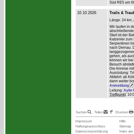
Süd RE5 um 08:
10.10.2026
Trails & Trau
Länge: 24 km, 
Wir laufen in 
abschließender
Start ist der B
Katzenlei zum 
Serpentinen hi
nach Dernau. 
langgezogenen
gehen, als auc
können wir bei
Besuch abstatt
Die Anreise mi
Ausrüstung: Tri
Abfahrt: ab K
dann weiter bi
Anmeldung
Leitung:
Aylin 
Treffpunkt
: 10
Suchen
Teilen
Drucken
Impressum
Hilfe
Haftungsausschluss
Sitemap
Datenschutzerklärung
Index der