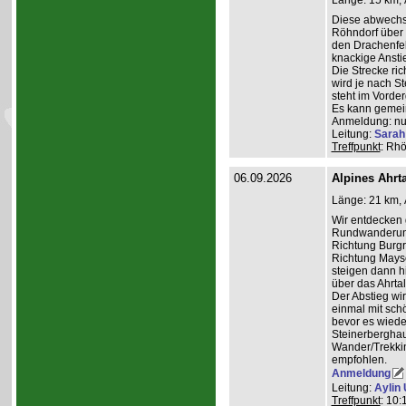
Länge: 15 km, 
Diese abwechs
Röhndorf über 
den Drachenfe
knackige Ansti
Die Strecke ric
wird je nach S
steht im Vorde
Es kann gemei
Anmeldung: nur
Leitung:
Sarah 
Treffpunkt
: Rh
06.09.2026
Alpines Ahrta
Länge: 21 km, 
Wir entdecken 
Rundwanderung 
Richtung Burgr
Richtung Maysc
steigen dann h
über das Ahrta
Der Abstieg wi
einmal mit schö
bevor es wiede
Steinerberghau
Wander/Trekkin
empfohlen.
Anmeldung
Leitung:
Aylin 
Treffpunkt
: 10