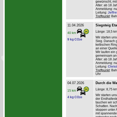
gewünscht, mög
Alter: ab 18 Ja
Anmeldung: nur
Leitung:
Jeffre
Treffpunkt
: Bah
11.04.2026
Siegsteig Et
Länge: 18,5 km
40 km
Wir starten un
9 kg CO
e
2
Sieg. Danach g
keltischen Rin
an einer Quel
Wir laufen ein
gemeinsam an 
Alter: ab 18 Ja
Anmeldung: nur
Leitung:
Christ
Treffpunkt
: Ba
Uhr
04.07.2026
Durch die W
Länge: 8,75 km,
15 km
Wir starten un
4 kg CO
e
2
der Endhaltest
tauchen wir sch
Schatten. Nac
stoppen unter 
mit spannender