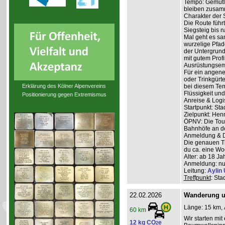
Tempo: Gemütli
bleiben zusam
Charakter der 
Die Route führ
Siegsteig bis 
Mal geht es san
wurzelige Pfad
der Untergrund
mit gutem Profi
Ausrüstungsem
Für ein angene
oder Trinkgürt
Erklärung des Kölner Alpenvereins
bei diesem Tem
Flüssigkeit und
Positionierung gegen Extremismus
Anreise & Logis
Startpunkt: Sta
Zielpunkt: Henn
ÖPNV: Die Tour 
Bahnhöfe an de
Anmeldung & D
Die genauen Tr
du ca. eine Woc
Alter: ab 18 Ja
Anmeldung: nur
Leitung:
Aylin 
Treffpunkt
: Sta
22.02.2026
Wanderung u
Länge: 15 km, 
60 km
Wir starten mi
12 kg CO
e
2