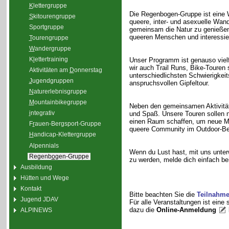
K
lettergruppe
Die Regenbogen-Gruppe ist eine W
S
kitourengruppe
queere, inter- und asexuelle Wand
Sport
g
ruppe
gemeinsam die Natur zu genießen. 
queeren Menschen und interessier
T
ourengruppe
W
andergruppe
K
l
ettertraining
Unser Programm ist genauso viel
wir auch Trail Runs, Bike-Touren 
Aktivitäten am
D
onnerstag
unterschiedlichsten Schwierigkei
J
ugendgruppen
anspruchsvollen Gipfeltour.
N
aturerlebnisgruppe
M
ountainbikegruppe
Neben den gemeinsamen Aktivität
i
ntegrativ
und Spaß. Unsere Touren sollen n
einen Raum schaffen, um neue Me
F
r
auen-Bergsport-Gruppe
queere Community im Outdoor-Be
H
andicap-Klettergruppe
Alpennials
Wenn du Lust hast, mit uns unterw
Regenb
o
gen-Gruppe
zu werden, melde dich einfach bei
Ausbildung
Hütten und Wege
Kontakt
Bitte beachten Sie die
Teilnahm
Jugend JDAV
Für alle Veranstaltungen ist eine
dazu die
Online-Anmeldung
ALPINEWS