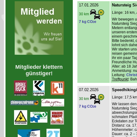
17.01.2026
Natursteig Si
Länge: 16 km, 
30 km
Wir bewegen un
7 kg CO
e
2
Natursteig Sie
Metern entlang
unseren ersten 
einem geschme
Bitte bedenkt, 
lohnt sich dahe
Wir starten un
reisen gemeins
ihr ein paar T
Freundliche H
Mitglieder klettern
Alter: ab 18 Ja
Anmeldung: nur
günstiger!
Leitung:
Christ
Treffpunkt
: Ba
07.02.2026
Speedhiking&
Länge: 17,5 km
30 km
Wir lassen den
7 kg CO
e
2
Natursteig Sie
abwechslungsr
schmalen Pfad
Eckdaten zur T
Distanz: ca. 17
Höhenmeter: ca
Dauer: ca. 2 – 