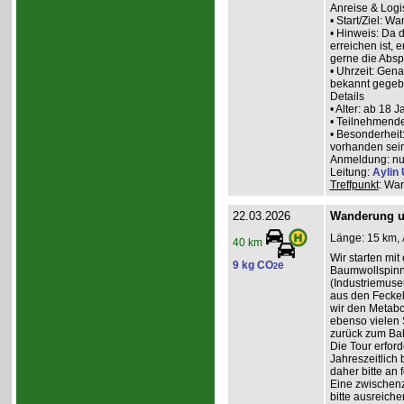
Anreise & Logis
• Start/Ziel: W
• Hinweis: Da 
erreichen ist, 
gerne die Abs
• Uhrzeit: Gena
bekannt gegeb
Details
• Alter: ab 18 J
• Teilnehmende
• Besonderheit
vorhanden sein
Anmeldung: nur
Leitung:
Aylin 
Treffpunkt
: Wan
22.03.2026
Wanderung u
Länge: 15 km, 
40 km
Wir starten mi
9 kg CO
e
2
Baumwollspinne
(Industriemuse
aus den Feckel
wir den Metabo
ebenso vielen 
zurück zum Ba
Die Tour erfor
Jahreszeitlich
daher bitte an
Eine zwischenz
bitte ausreiche