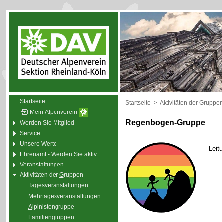
Startseite
Startseite
>
Aktivitäten der Gruppe
Mein Alpenverein
Regenbogen-Gruppe
Werden Sie Mitglied
Service
Unsere Werte
Leit
Ehrenamt - Werden Sie aktiv
Veranstaltungen
Aktivitäten der
G
ruppen
Tagesveranstaltungen
Mehrtagesveranstaltungen
A
lpinistengruppe
F
amiliengruppen