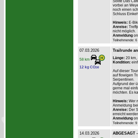
Sollte Das Caf
vorbei an Weye
noch einen sch
Schluss Einkeh
Hinweis:
E-Bik
Anreise:
Treff
nicht möglich.
Anmeldung
onl
Teilnehmende: 6 /
07.03.2026
Trailrunde an
Länge:
20 km,
58 km
Kondition:
einf
12 kg CO
e
2
Auf dieser Tou
auf flowigen Tr
Serpentinen.
Aufgrund der üb
gerne mal einf
möchten. Es ka
Hinweis:
Wer m
Anmeldung beim
Anreise:
Der St
erreicht werden
Anmeldung
onl
Teilnehmende: 9 /
14.03.2026
ABGESAGT - R