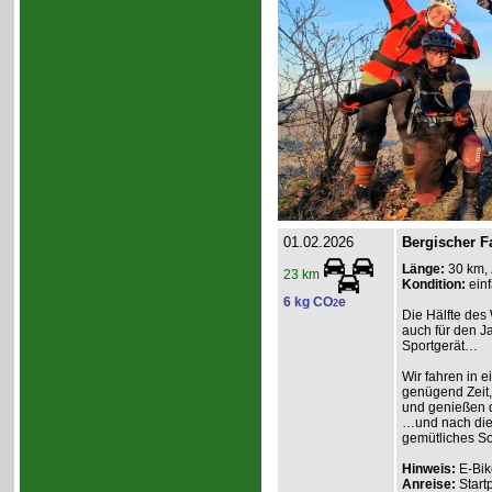
01.02.2026
Bergischer F
Länge:
30 km,
23 km
Kondition:
einf
6 kg CO
e
2
Die Hälfte des 
auch für den Ja
Sportgerät…
Wir fahren in e
genügend Zeit,
und genießen d
…und nach dies
gemütliches So
Hinweis:
E-Bik
Anreise:
Start