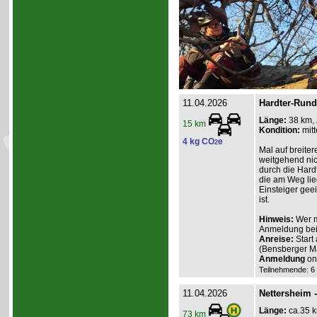
11.04.2026
Hardter-Rund
Länge:
38 km,
15 km
Kondition:
mitt
4 kg CO
e
2
Mal auf breite
weitgehend nic
durch die Hardt
die am Weg lie
Einsteiger gee
ist.
Hinweis:
Wer m
Anmeldung beim
Anreise:
Start
(Bensberger 
Anmeldung
onl
Teilnehmende: 6 /
11.04.2026
Nettersheim 
Länge:
ca.35 
73 km