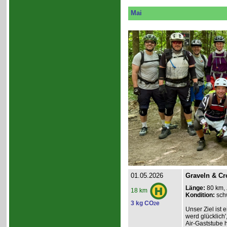
Mai
01.05.2026
Graveln & Cr
Länge:
80 km,
18 km
Kondition:
sch
3 kg CO
e
2
Unser Ziel ist e
werd glücklich'
Air-Gaststube h