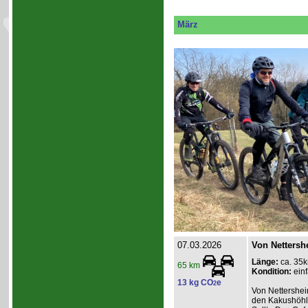
März
07.03.2026
Von Nettersh
Länge:
ca. 35
65 km
Kondition:
einf
13 kg CO
e
2
Von Nettershei
den Kakushöhle