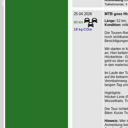
Anmeldung
onl
Teilnehmende: 4 /
25.04.2026
MTB goes His
Länge:
52 km,
90 km
Kondition:
mitt
18 kg CO
e
2
Die Touren-Rei
noch sichtbare
Besichtigungen
Wir starten in
an. Hier befah
Höckerlinie - G
geht es über sc
in den maleris
Im Laufe der T
auf die bekann
Vennbahnweg u
langen Tag uns
Highlights:
Höcker-Linie (
Wurzeltrails, 
Die Tour richte
Biker. Kurze T
Hinweis:
Wer m
Anmeldung beim