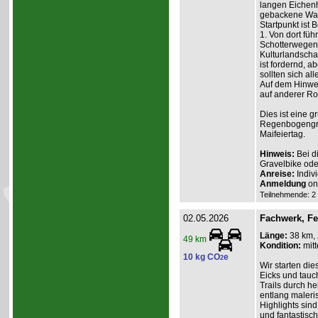
langen Eichenh
gebackene Waf
Startpunkt ist
1. Von dort füh
Schotterwegen
Kulturlandscha
ist fordernd, a
sollten sich all
Auf dem Hinweg
auf anderer Ro
Dies ist eine 
Regenbogengru
Maifeiertag.
Hinweis:
Bei d
Gravelbike ode
Anreise:
Indiv
Anmeldung
on
Teilnehmende: 2 /
02.05.2026
Fachwerk, F
Länge:
38 km,
49 km
Kondition:
mitt
10 kg CO
e
2
Wir starten d
Eicks und tauch
Trails durch h
entlang maleri
Highlights sin
und fantastisch