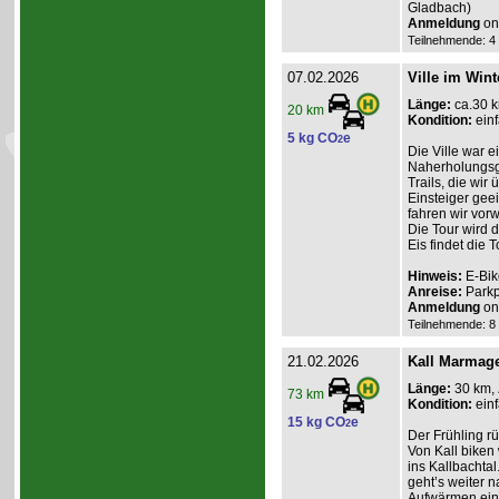
Gladbach)
Anmeldung
onl
Teilnehmende: 4 /
07.02.2026
Ville im Wint
Länge:
ca.30 
20 km
Kondition:
einf
5 kg CO
e
2
Die Ville war e
Naherholungsge
Trails, die wir
Einsteiger geei
fahren wir vor
Die Tour wird 
Eis findet die To
Hinweis:
E-Bik
Anreise:
Parkp
Anmeldung
onl
Teilnehmende: 8 /
21.02.2026
Kall Marmag
Länge:
30 km,
73 km
Kondition:
einf
15 kg CO
e
2
Der Frühling r
Von Kall biken
ins Kallbachtal
geht’s weiter 
Aufwärmen ein. 