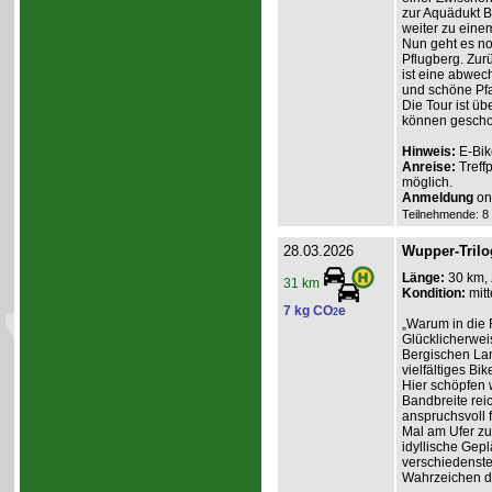
zur Aquädukt 
weiter zu eine
Nun geht es no
Pflugberg. Zur
ist eine abwec
und schöne Pf
Die Tour ist ü
können gescho
Hinweis:
E-Bik
Anreise:
Treff
möglich.
Anmeldung
onl
Teilnehmende: 8 /
28.03.2026
Wupper-Trilo
Länge:
30 km,
31 km
Kondition:
mitt
7 kg CO
e
2
„Warum in die 
Glücklicherweis
Bergischen Lan
vielfältiges Bik
Hier schöpfen w
Bandbreite reic
anspruchsvoll f
Mal am Ufer zum
idyllische Gep
verschiedenste
Wahrzeichen d