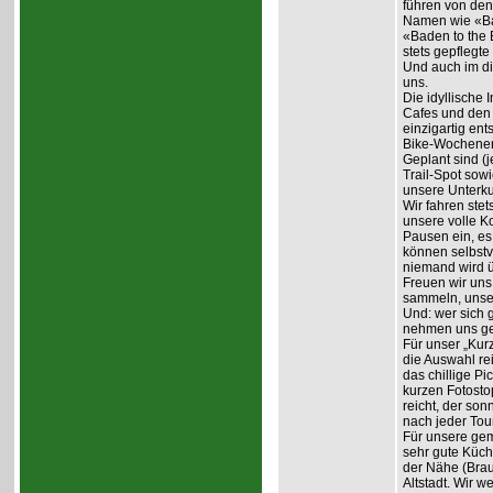
führen von den
Namen wie «Ba
«Baden to the 
stets gepflegte 
Und auch im di
uns.
Die idyllische 
Cafes und den 
einzigartig ent
Bike-Wochene
Geplant sind (
Trail-Spot sowi
unsere Unterku
Wir fahren ste
unsere volle K
Pausen ein, es 
können selbstv
niemand wird ü
Freuen wir uns
sammeln, unser
Und: wer sich 
nehmen uns ger
Für unser „Kur
die Auswahl re
das chillige P
kurzen Fotosto
reicht, der so
nach jeder Tou
Für unsere gem
sehr gute Küch
der Nähe (Brau
Altstadt. Wir 