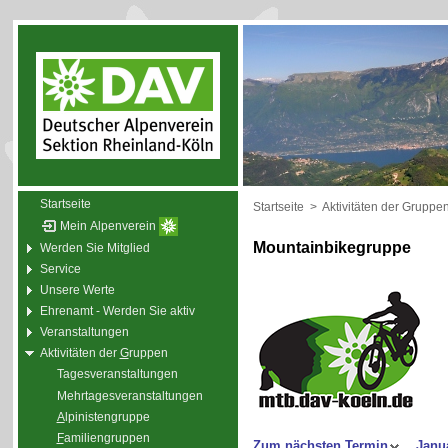
Startseite
Startseite
>
Aktivitäten der Gruppe
Mein Alpenverein
Mountainbikegruppe
Werden Sie Mitglied
Service
Unsere Werte
Ehrenamt - Werden Sie aktiv
Veranstaltungen
Aktivitäten der
G
ruppen
Tagesveranstaltungen
Mehrtagesveranstaltungen
A
lpinistengruppe
F
amiliengruppen
Zum nächsten Termin
Janu