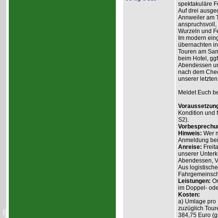
spektakuläre Fe
Auf drei ausge
Annweiler am Tr
anspruchsvoll,
Wurzeln und Fe
Im modern ein
übernachten in
Touren am Sam
beim Hotel, gg
Abendessen un
nach dem Check
unserer letzten
Meldet Euch bei
Voraussetzun
Kondition und f
S2).
Vorbesprechu
Hinweis:
Wer m
Anmeldung beim
Anreise:
Freit
unserer Unter
Abendessen, Vo
Aus logistische
Fahrgemeinsch
Leistungen:
Or
im Doppel- ode
Kosten:
a) Umlage pro 
zuzüglich Tour
384,75 Euro (gi