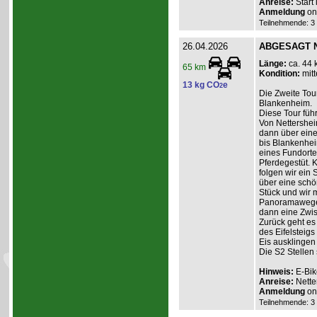
Anreise:
Start
Anmeldung
onl
Teilnehmende: 3 /
26.04.2026
ABGESAGT Ne
Länge:
ca. 44 
65 km
Kondition:
mitt
13 kg CO
e
2
Die Zweite Tour
Blankenheim.
Diese Tour füh
Von Nettershei
dann über einen
bis Blankenhei
eines Fundorte
Pferdegestüt. 
folgen wir ein 
über eine schö
Stück und wir 
Panoramawege 
dann eine Zwis
Zurück geht es
des Eifelsteig
Eis ausklingen
Die S2 Stellen
Hinweis:
E-Bik
Anreise:
Nette
Anmeldung
onl
Teilnehmende: 3 /