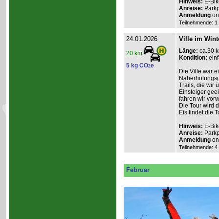
Hinweis:
E-Bik
Anreise:
Parkp
Anmeldung
onl
Teilnehmende: 1 /
24.01.2026
Ville im Wint
Länge:
ca.30 
20 km
Kondition:
einf
5 kg CO
e
2
Die Ville war e
Naherholungsge
Trails, die wir
Einsteiger geei
fahren wir vor
Die Tour wird 
Eis findet die To
Hinweis:
E-Bik
Anreise:
Parkp
Anmeldung
onl
Teilnehmende: 4 /
Februar