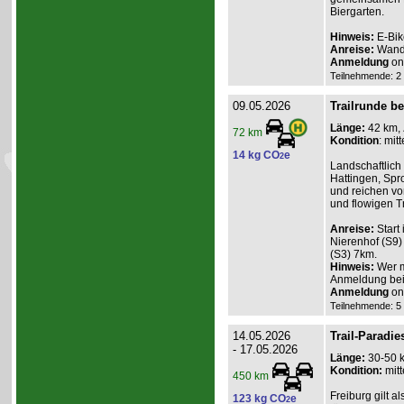
Biergarten.
Hinweis:
E-Bik
Anreise:
Wande
Anmeldung
onl
Teilnehmende: 2 /
09.05.2026
Trailrunde be
Länge:
42 km,
72 km
Kondition
: mitt
14 kg CO
e
2
Landschaftlich
Hattingen, Spr
und reichen vo
und flowigen Tr
Anreise:
Start
Nierenhof (S9) 
(S3) 7km.
Hinweis:
Wer m
Anmeldung bei
Anmeldung
onl
Teilnehmende: 5 /
14.05.2026
Trail-Paradie
- 17.05.2026
Länge:
30-50 
Kondition:
mitt
450 km
Freiburg gilt a
123 kg CO
e
2