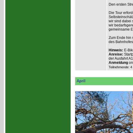
Den ersten Stre
Die Tour erford
Selbsteinschät
wir sind dabei
wir bedarfsgere
gemeinsame Erl
Zum Ende hin s
des Bahnhofes
Hinweis:
E-Bik
Anreise:
Start
der Ausfahrt A
Anmeldung
onl
Teilnehmende: 4 /
April