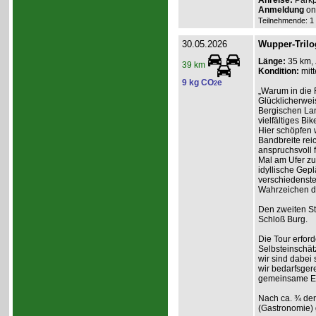
Anreise:
Parkp
Anmeldung
onl
Teilnehmende: 1 /
30.05.2026
Wupper-Trilo
Länge:
35 km,
39 km
Kondition:
mitt
9 kg CO
e
2
„Warum in die 
Glücklicherweis
Bergischen Lan
vielfältiges Bik
Hier schöpfen w
Bandbreite reic
anspruchsvoll f
Mal am Ufer zum
idyllische Gep
verschiedenste
Wahrzeichen d
Den zweiten St
Schloß Burg.
Die Tour erford
Selbsteinschät
wir sind dabei
wir bedarfsgere
gemeinsame Erl
Nach ca. ¾ der
(Gastronomie) 