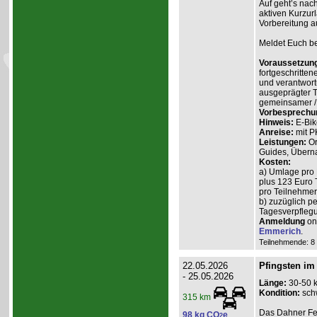
Auf geht’s nach
aktiven Kurzur
Vorbereitung a
Meldet Euch bei
Voraussetzun
fortgeschritten
und verantwort
ausgeprägter T
gemeinsamer / 
Vorbesprechu
Hinweis:
E-Bik
Anreise:
mit P
Leistungen:
Or
Guides, Überna
Kosten:
a) Umlage pro 
plus 123 Euro 
pro Teilnehmer 
b) zuzüglich p
Tagesverpflegu
Anmeldung
onl
Emmerich
.
Teilnehmende: 8 /
22.05.2026
Pfingsten im
- 25.05.2026
Länge:
30-50 
Kondition:
sch
315 km
Das Dahner Fels
98 kg CO
e
2