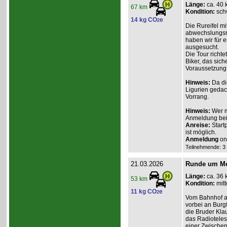
Länge:
ca. 40 
67 km
Kondition:
sch
14 kg CO
e
2
Die Rureifel mi
abwechslungsre
haben wir für e
ausgesucht.
Die Tour richte
Biker, das sich
Voraussetzung 
Hinweis:
Da di
Ligurien gedac
Vorrang.
Hinweis:
Wer m
Anmeldung beim
Anreise:
Start
ist möglich.
Anmeldung
onl
Teilnehmende: 3 /
21.03.2026
Runde um Mec
Länge:
ca. 36 
53 km
Kondition:
mitt
11 kg CO
e
2
Vom Bahnhof au
vorbei an Burg
die Bruder Klau
das Radiotelesk
einer Zwischen