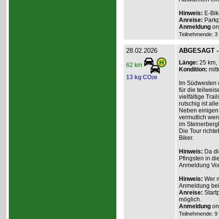
Hinweis:
E-Bik
Anreise:
Parkp
Anmeldung
onl
Teilnehmende: 3 /
28.02.2026
ABGESAGT - 
Länge:
25 km,
62 km
Kondition:
mitt
13 kg CO
e
2
Im Südwesten de
für die teilwe
vielfältige Trai
rutschig ist all
Neben einigen 
vermutlich wen
im Steinerberg
Die Tour richte
Biker.
Hinweis:
Da di
Pfingsten in di
Anmeldung Vor
Hinweis:
Wer m
Anmeldung beim
Anreise:
Start
möglich.
Anmeldung
onl
Teilnehmende: 9 /