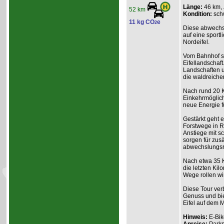
Länge:
46 km,
52 km
Kondition:
sch
11 kg CO
e
2
Diese abwechs
auf eine sport
Nordeifel.
Vom Bahnhof st
Eifellandschaft
Landschaften un
die waldreiche
Nach rund 20 K
Einkehrmöglich
neue Energie f
Gestärkt geht 
Forstwege in R
Anstiege mit s
sorgen für zu
abwechslungsr
Nach etwa 35 K
die letzten Ki
Wege rollen wi
Diese Tour ver
Genuss und bie
Eifel auf dem 
Hinweis:
E-Bik