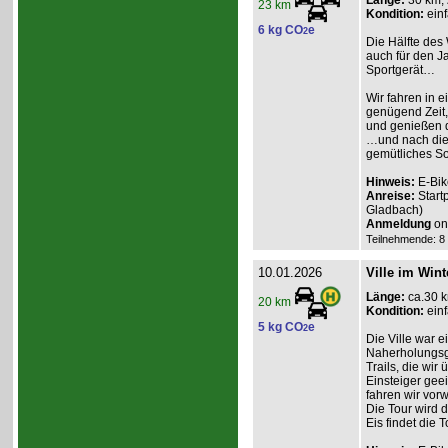
Länge:
30 km,
23 km
Kondition:
einf
6 kg CO
e
2
Die Hälfte des 
auch für den Ja
Sportgerät…
Wir fahren in e
genügend Zeit,
und genießen d
…und nach dies
gemütliches So
Hinweis:
E-Bik
Anreise:
Start
Gladbach)
Anmeldung
onl
Teilnehmende: 8 /
10.01.2026
Ville im Wint
Länge:
ca.30 
20 km
Kondition:
einf
5 kg CO
e
2
Die Ville war e
Naherholungsge
Trails, die wir
Einsteiger geei
fahren wir vor
Die Tour wird 
Eis findet die To