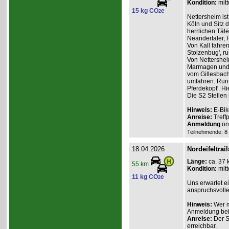
Kondition:
mitt
15 kg CO
e
2
Nettersheim is
Köln und Sitz 
herrlichen Täl
Neandertaler,
Von Kall fahren
Stolzenbug', ru
Von Nettershei
Marmagen und d
vom Gillesbach
umfahren. Runt
Pferdekopf'. H
Die S2 Stellen
Hinweis:
E-Bik
Anreise:
Treff
Anmeldung
onl
Teilnehmende: 8 /
18.04.2026
Nordeifeltrail
Länge:
ca. 37 
55 km
Kondition:
mitt
11 kg CO
e
2
Uns erwartet e
anspruchsvolle
Hinweis:
Wer m
Anmeldung beim
Anreise:
Der St
erreichbar.