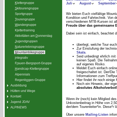
K
lettergruppe
Juli
August
September
S
kitourengruppe
Wir bieten Euch vielfältige Moun
Sport
g
ruppe
Kondition und Fahrtechnik. Von de
T
ourengruppe
verschiedenen MTB-Kursen ist all
W
andergruppe
Freude über das gemeinsame E
K
l
ettertraining
Dabei sein ist einfach, beachtet 
Aktivitäten am
D
onnerstag
J
ugendgruppen
überlegt, welche Tour euch
N
aturerlebnisgruppe
Zur Einstufung der technis
Skala
.
M
ountainbikegruppe
Seid unbedingt ehrlich mit
i
ntegrativ
keinen Spaß. Die Teilnahme
F
r
auen-Bergsport-Gruppe
auf eigenes Risiko.
Meldet Euch einfach onlin
H
andicap-Klettergruppe
freigeschaltet ist. Der/Die
Alpennials
Informationen zum Treffpu
Hier findet ihr noch eini
Regenb
o
gen-Gruppe
Noch ein Hinweis, der eigen
Ausbildung
absolutes Alkoholverbot!
Hütten und Wege
Kontakt
Wenn ihr (noch) kein Mitglied des
Jugend JDAV
Unkostenbeitrag in Höhe von 2,50 
der/dem Tourenleiter*in. Diese*r
ALPINEWS
Über unsere
Mailing-Listen
infor