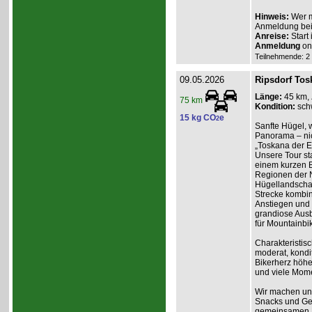
Hinweis:
Wer m
Anmeldung beim
Anreise:
Start
Anmeldung
onl
Teilnehmende: 2 /
09.05.2026
Ripsdorf Tosk
Länge:
45 km,
75 km
Kondition:
sch
15 kg CO
e
2
Sanfte Hügel, 
Panorama – nich
„Toskana der Ei
Unsere Tour st
einem kurzen B
Regionen der N
Hügellandschaf
Strecke kombin
Anstiegen und 
grandiose Ausb
für Mountainbik
Charakteristisc
moderat, kondit
Bikerherz höhe
und viele Mome
Wir machen unt
Snacks und Get
gemeinsamen Ei