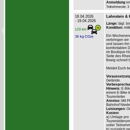
Anmeldung
onl
Teilnehmende: 3 /
18.04.2026
Lahnstein & 
- 19.04.2026
Länge:
tägl. bi
Kondition:
mitt
120 km
Ein Wochenend
36 kg CO
e
2
verbringen wir
und lassen ihn
komfortablen D
im Boutique-Ho
Seite des Rhein
flowig schnell 
Meldet Euch bei
Voraussetzun
Gelände.
Vorbesprechu
Hinweis:
E-Bik
einem E-Bike t
Tourenleiter.
Anreise:
Mit P
Bahnhof Nieder
Leistungen:
Or
Kosten:
a) Umlage pro 
Tourenleiterum
voller Teilnehm
b) zuzüglich p