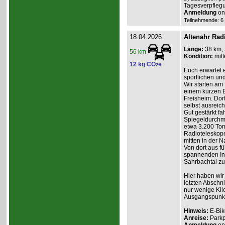
Tagesverpflegu
Anmeldung
onl
Teilnehmende: 6 /
18.04.2026
Altenahr Rad
Länge:
38 km,
56 km
Kondition:
mitt
12 kg CO
e
2
Euch erwartet 
sportlichen und
Wir starten am 
einem kurzen B
Freisheim. Dort
selbst ausreic
Gut gestärkt fa
Spiegeldurchm
etwa 3.200 Ton
Radioteleskope
mitten in der Na
Von dort aus f
spannenden Inf
Sahrbachtal zur
Hier haben wir
letzten Abschni
nur wenige Kil
Ausgangspunkt 
Hinweis:
E-Bik
Anreise:
Parkp