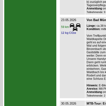
b) zuzüglich p
Tagesverpfleg
Anmeldung
onl
Teilnehmende: 9 /
23.05.2026
Von Bad Müns
Länge:
ca.38 
59 km
Kondition:
mitt
12 kg CO
e
2
Vom Treffpunkt
Waldkapelle Di
geht es auf ei
Wal und folgen
Binzenbach übe
Gaststätte zum
weiter. Denn es
Unsere Handys 
Dann geht runt
erblicken. Weit
einkehren, Gas
Waldbach bis k
Rodert und dan
eine Schluss E
Hinweis:
E-Bik
Anreise:
Mit P
Anmeldung
onl
Teilnehmende: 2 /
30.05.2026
MTB-Tour: Ei