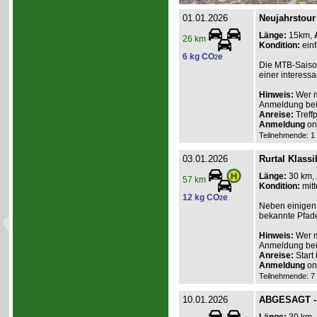
01.01.2026
Neujahrstour
Länge:
15km,
26 km
Kondition:
einf
6 kg CO
e
2
Die MTB-Saison
einer interess
Hinweis:
Wer m
Anmeldung beim
Anreise:
Treff
Anmeldung
onl
Teilnehmende: 1 /
03.01.2026
Rurtal Klassi
Länge:
30 km,
57 km
Kondition:
mitt
12 kg CO
e
2
Neben einigen 
bekannte Pfade
Hinweis:
Wer m
Anmeldung beim
Anreise:
Start
Anmeldung
onl
Teilnehmende: 7 /
10.01.2026
ABGESAGT - 