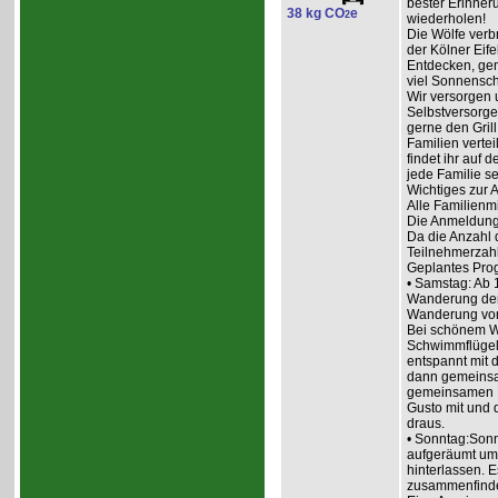
bester Erinneru
38 kg CO
e
2
wiederholen!
Die Wölfe ver
der Kölner Eif
Entdecken, ge
viel Sonnensch
Wir versorgen 
Selbstversorge
gerne den Grill
Familien vertei
findet ihr auf
jede Familie se
Wichtiges zur
Alle Familienm
Die Anmeldung 
Da die Anzahl d
Teilnehmerzahl
Geplantes Pr
• Samstag: Ab 1
Wanderung der
Wanderung von
Bei schönem We
Schwimmflügel
entspannt mit 
dann gemeinsam
gemeinsamen E
Gusto mit und 
draus.
• Sonntag:Sonn
aufgeräumt um 
hinterlassen. 
zusammenfind