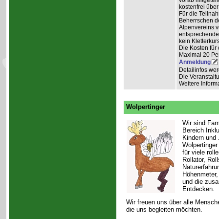
vorab mitgeteil
kostenfrei über
Für die Teilna
Beherrschen d
Alpenvereins vo
entsprechendem
kein Kletterkurs
Die Kosten für d
Maximal 20 Pe
Anmeldung
Detailinfos we
Die Veranstaltu
Weitere Inform
Wolpertinger
Wir sind Fam
Bereich Ink
Kindern und 
Wolpertinger 
für viele rol
Rollator, Ro
Naturerfahru
Höhenmeter, 
und die zusa
Entdecken.
Wir freuen uns über alle Mensche
die uns begleiten möchten.