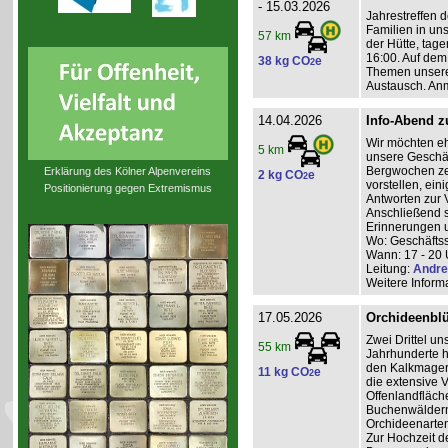
- 15.03.2026
Jahrestreffen d
Familien in uns
57 km
der Hütte, ta
16:00. Auf dem
38 kg CO
e
2
Themen unserer
Austausch. An
14.04.2026
Info-Abend 
Wir möchten eh
5 km
unsere Geschäf
Bergwochen ze
Erklärung des Kölner Alpenvereins
2 kg CO
e
2
vorstellen, ei
Positionierung gegen Extremismus
Antworten zur 
Anschließend 
Erinnerungen u
Wo: Geschäftss
Wann: 17 - 20 
Leitung:
Andre
Weitere Inform
17.05.2026
Orchideenblüt
Zwei Drittel un
55 km
Jahrhunderte 
den Kalkmager
11 kg CO
e
2
die extensive
Offenlandfläch
Buchenwäldern 
Orchideenarten
Zur Hochzeit d