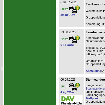
- 19.07.2026
Familienwochen
60 km
Weitere Infos f
39 kg CO
e
2
Gruppenleitun
Anmeldung: Bit
23.08.2026
Familienwand
Kinderwagenge
22 km
Naturfreundeha
6 kg CO
e
2
Treffpunkt: 10:
Anreise: Linie
fußläufg ca. 1,
Organisation: 
Gruppenleitun
Anmeldung
06.09.2026
Sternwanderu
Länge ca. 4 km
16 km
Sternwanderu
Jubiläumsveran
4 kg CO
e
2
Familiengrupp
Treffpunkt
Gruppenleitun