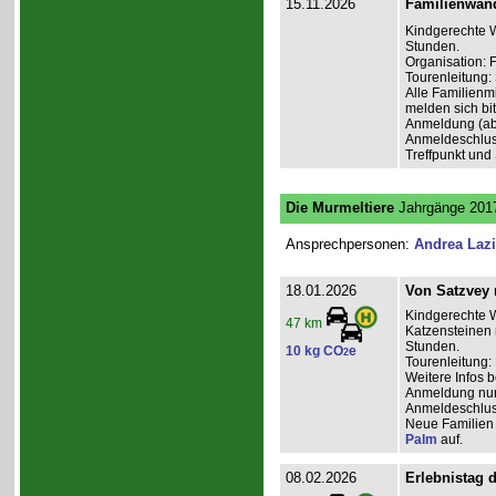
15.11.2026
Familienwan
Kindgerechte W
Stunden.
Organisation: 
Tourenleitung:
Alle Familienm
melden sich bit
Anmeldung (ab
Anmeldeschlus
Treffpunkt und
Die Murmeltiere
Jahrgänge 2017
Ansprechpersonen:
Andrea Laz
18.01.2026
Von Satzvey 
Kindgerechte 
47 km
Katzensteinen 
Stunden.
10 kg CO
e
2
Tourenleitung:
Weitere Infos 
Anmeldung nur 
Anmeldeschlus
Neue Familien 
Palm
auf.
08.02.2026
Erlebnistag 