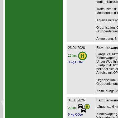
dortige Kiosk b
Treffpunkt: 10
Mechernich (P
Anreise mit ÖP
Organisation: C
Gruppenleitun
Anmeldung: Bit
26.04.2026
Familienwand
Länge: ca. 6km,
21 km
Kinderwagengee
Unser Weg führ
3 kg CO
e
2
Startpunkt: 10:
befindet sich e
Anreise mit ÖP
Organisation: 
Gruppenleitun
Anmeldung: Bit
31.05.2026
Familienwan
Länge: ca. 6 km
20 km
Kinderwagenge
5 kg CO
e
2
Wir starten in