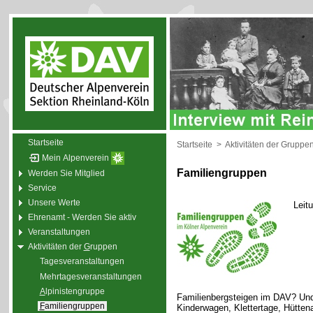
Startseite
Startseite
>
Aktivitäten der Gruppe
Mein Alpenverein
Familiengruppen
Werden Sie Mitglied
Service
Unsere Werte
Leit
Ehrenamt - Werden Sie aktiv
Veranstaltungen
Aktivitäten der
G
ruppen
Tagesveranstaltungen
Mehrtagesveranstaltungen
A
lpinistengruppe
Familienbergsteigen im DAV? Und
F
amiliengruppen
Kinderwagen, Klettertage, Hütte