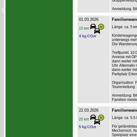
Gruppenleitun
Anmeldung: Bit
01.03.2026
Familienwand
Länge: ca. 5 km
15 km
Kinderwagengee
4 kg CO
e
2
unterwegs meh
Die Wanderung 
Treffpunkt: 10
Anreise mit ÖP
dann weiter mi
Uhr. Alternati
dann weiter mit
Parkplatz Erke
Organisation: 
Tourenleitung:
Anmeldung: Bit
Familien melden
22.03.2026
Familienwan
Länge: ca. 5.5
20 km
Für geländeta
5 kg CO
e
2
Mechernich. Na
Spielplatz ein