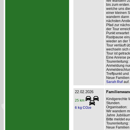
Wir wandern zu
bis zum ersten
welche uns di
einer kleinen 
wandern dann e
nächsten Anstie
Pfad zur nächs
der Tour erreic
Punkt erwartet 
Rastpause einz
wieder an der 
Tour verläuft 
wechseln sich 
Tour ist getrac
Eine Anreise p
Tourenleitung:
Anmeldung nur 
Anmeldeschlus
Treffpunkt und
Neue Familien 
Sarah Ruf
auf.
22.02.2026
Familienwan
Kindgerechte W
25 km
Stunden.
Organisation:
6 kg CO
e
2
Wir wandern mit
Jahre Jubiläum
Bitte meldet eu
Tourenleitung:
Neue Familien 