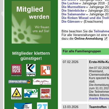
Die Luchse
Jahrgänge 2018 - 
Die Murmeltiere
Jahrgänge 201
Die Steinböcke
Jahrgänge 201
Die Salamander
Jahrgänge 201
Die flinken Wiesel und die Troll
Die Gämsen
(Erwachsene)
Bitte beachten Sie die
Teilnahm
Für alle Veranstaltungen ist eine
dazu die
Online-Anmeldung
Für alle Familiengruppen
Mitglieder klettern
günstiger!
07.02.2026
Erste-Hilfe-K
Am 07.02.2026 
Rheinland,
Clemensstraße 
Kurs speziell 
statt.
Die Anmeldung i
zum 31.01.202
Die Teilnehmer
Weitere Inform
Anette Riesme
13.03.2026
Teamtreffen