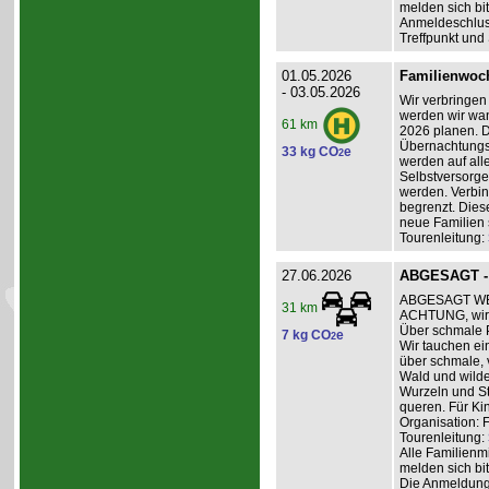
melden sich bit
Anmeldeschlus
Treffpunkt und
01.05.2026
Familienwoch
- 03.05.2026
Wir verbringen 
werden wir wand
61 km
2026 planen. D
Übernachtungsk
33 kg CO
e
2
werden auf all
Selbstversorge
werden. Verbin
begrenzt. Dies
neue Familien 
Tourenleitung:
27.06.2026
ABGESAGT - 
ABGESAGT WE
31 km
ACHTUNG, wir
Über schmale 
7 kg CO
e
2
Wir tauchen ei
über schmale,
Wald und wilde
Wurzeln und St
queren. Für Ki
Organisation: 
Tourenleitung:
Alle Familienm
melden sich bit
Die Anmeldung 