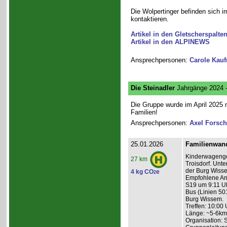
Die Wolpertinger befinden sich i
kontaktieren.
Artikel in den Gletscherspalte
Artikel in den ALPINEWS
Ansprechpersonen:
Carole Kau
Die Steinadler
Jahrgänge 2024 
Die Gruppe wurde im April 2025 n
Familien!
Ansprechpersonen:
Axel Forsch
25.01.2026
Familienwan
Kinderwagenge
27 km
Troisdorf. Unt
der Burg Wisse
4 kg CO
e
2
Empfohlene Anr
S19 um 9:11 Uh
Bus (Linien 50
Burg Wissem.
Treffen: 10:00 
Länge: ~5-6km
Organisation: 