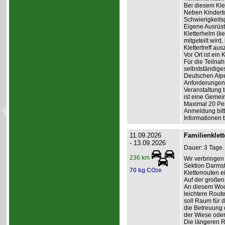
Bei diesem Klet
Neben Kinderto
Schwierigkeits
Eigene Ausrüst
Kletterhelm (k
mitgeteilt wird
Klettertreff aus
Vor Ort ist ein
Für die Teilna
selbstständige
Deutschen Alpe
Anforderungen 
Veranstaltung t
ist eine Gemein
Maximal 20 Pe
Anmeldung bitte
Informationen 
11.09.2026
Familienklet
- 13.09.2026
Dauer: 3 Tage.
236 km
Wir verbringe
Sektion Darmst
70 kg CO
e
2
Kletterrouten 
Auf der großen
An diesem Woc
leichtere Rout
soll Raum für 
die Betreuung d
der Wiese oder
Die längeren 