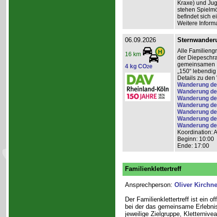
Kraxe) und Jug
stehen Spielmö
befindet sich e
Weitere Inform
06.09.2026
Sternwander
Alle Familieng
16 km
der Diepeschr
gemeinsamen Pi
4 kg CO
e
2
„150“ lebendig
Details zu de
Wanderung der
Wanderung de
Wanderung de
Wanderung de
Wanderung de
Wanderung de
Wanderung der 
Koordination: 
Beginn: 10:00
Ende: 17:00
Familienklettertreff
Ansprechperson:
Oliver Kirchne
Der Familienklettertreff ist ein 
bei der das gemeinsame Erlebnis
jeweilige Zielgruppe, Kletterniv