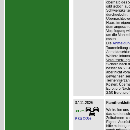
oberhalb des 5
gibt jedoch auc
Schwierigkeitsg
durchgebohrt.
Übernachtet w
Haus, im eigen
dem angeschlos
Verpflegung wi
um die Mahlzei
essen.
Die
Anmeldun
Tourenleitung 
Anmeldeschlus
Weitere Inform
Voraussetzung
Sichern nach 
besser ab 5. G
aber nicht Vor
gewachsen sein
Teilnehmerzah
Kosten
: Übern
Euro, pro Nach
2,50 Euro, pro
07.11.2026
Familienklett
Wir treffen uns
39 km
das spielerisch
Zeitrahmen: ca.
9 kg CO
e
2
Eigene Ausrüst
bitte mitbringe