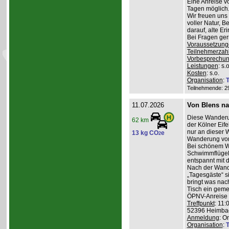
Eine Anreise v
Tagen möglich
Wir freuen uns
voller Natur, 
darauf, alte E
Bei Fragen ge
Voraussetzung
Teilnehmerzah
Vorbesprechu
Leistungen
: s.o
Kosten
: s.o.
Organisation
:
T
Teilnehmende: 29 
11.07.2026
Von Blens n
Diese Wanderu
62 km
der Kölner Eife
nur an dieser 
13 kg CO
e
2
Wanderung von
Bei schönem We
Schwimmflügel
entspannt mit 
Nach der Wand
„Tagesgäste“ s
bringt was nac
Tisch ein geme
ÖPNV-Anreise v
Treffpunkt
: 11:
52396 Heimba
Anmeldung
: O
Organisation
:
T