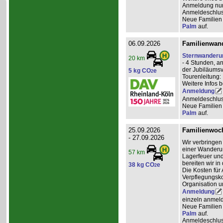
Anmeldung nur 
Anmeldeschlus
Neue Familien 
Palm
auf.
06.09.2026
Familienwand
Sternwanderu
20 km
- 4 Stunden, a
der Jubiläumsv
5 kg CO
e
2
Tourenleitung:
Weitere Infos 
Anmeldung
Anmeldeschlus
Neue Familien 
Palm
auf.
25.09.2026
Familienwoch
- 27.09.2026
Wir verbringen
einer Wanderun
57 km
Lagerfeuer und
bereiten wir i
38 kg CO
e
2
Die Kosten für 
Verpflegungsko
Organisation u
Anmeldung
einzeln anmeld
Neue Familien 
Palm
auf.
Anmeldeschlus