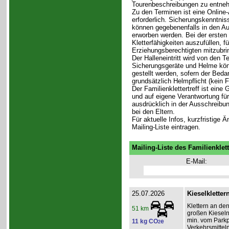
Tourenbeschreibungen zu entne
Zu den Terminen ist eine Online-
erforderlich. Sicherungskenntni
können gegebenenfalls in den Aus
erworben werden. Bei der ersten 
Kletterfähigkeiten auszufüllen, f
Erziehungsberechtigten mitzubri
Der Halleneintritt wird von den T
Sicherungsgeräte und Helme könn
gestellt werden, sofern der Bedar
grundsätzlich Helmpflicht (kein 
Der Familienklettertreff ist eine
und auf eigene Verantwortung für 
ausdrücklich in der Ausschreibun
bei den Eltern.
Für aktuelle Infos, kurzfristige
Mailing-Liste eintragen.
Mailing-Liste des Familienklett
E-Mail:
25.07.2026
Kieselkletter
Klettern an de
51 km
großen Kieseln
min. vom Parkpl
11 kg CO
e
2
Verkehrsmitteln