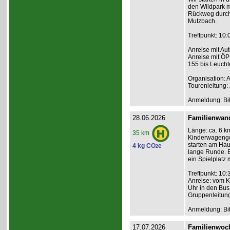
den Wildpark m
Rückweg durch 
Mutzbach.
Treffpunkt: 10
Anreise mit Au
Anreise mit ÖP
155 bis Leucht
Organisation: 
Tourenleitung:
Anmeldung: Bit
28.06.2026
Familienwan
Länge: ca. 6 km
35 km
Kinderwagenge
starten am Hau
4 kg CO
e
2
lange Runde. E
ein Spielplatz 
Treffpunkt: 10
Anreise: vom K
Uhr in den Bus
Gruppenleitun
Anmeldung: Bit
17.07.2026
Familienwoch