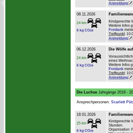
Anmeldung
08.11.2026
Familienwan
Kindgerechte 
24 km
Weitere Infos 
Freidank
meld
6 kg CO
e
2
Treffpunkt
: 10:
Anmeldung
06.12.2026
Die Wölfe au
Voraussichtli
24 km
eines Weihnac
Weitere Infos 
6 kg CO
e
2
Freidank
meld
Treffpunkt
: 10:
Anmeldung
Die Luchse
Jahrgänge 2018 - 2
Ansprechpersonen:
Scarlett Püt
18.01.2026
Familienwan
Kindgerechte W
25 km
Stunden.
Organisation: 
6 kg CO
e
2