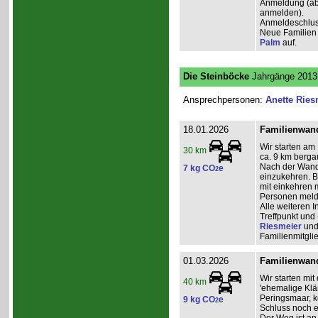
Anmeldung (ab 2
anmelden).
Anmeldeschlus
Neue Familien 
Palm
auf.
Die Steinböcke
Jahrgänge 2013 
Ansprechpersonen:
Anette Ries
18.01.2026
Familienwand
Wir starten am
30 km
ca. 9 km berga
Nach der Wande
7 kg CO
e
2
einzukehren. Bi
mit einkehren 
Personen mel
Alle weiteren
Treffpunkt und 
Riesmeier
un
Familienmitgli
01.03.2026
Familienwand
Wir starten mi
40 km
'ehemalige Klä
Peringsmaar, 
9 kg CO
e
2
Schluss noch e