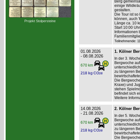
Berg gemeinsa
einige Wildkräu
gestalten.
Die Tour ist so
können, auch '
Projekt Stolpersteine
Länge ca. 10 k
Start 10:00 Uh
Informationen 
Familienmitgli
Teilnehmende: 11 
01.08.2026
1. Kölner Be
- 08.08.2026
In der 3. Woch
Bergwoche auf 
670 km
unterschiedlic
zu längeren Be
218 kg CO
e
2
bewirtschaftet
Die Bergwoche i
Kraxe) und Jug
stehen Spielmö
befindet sich e
Weitere Inform
14.08.2026
2. Kölner Be
- 21.08.2026
In der 5. Woch
Bergwoche auf 
670 km
unterschiedlic
zu längeren Be
218 kg CO
e
2
bewirtschaftet
Die Bergwoche i