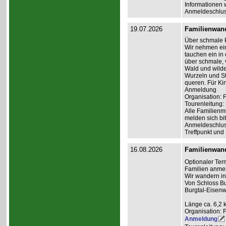
Informationen 
Anmeldeschlus
19.07.2026
Familienwan
Über schmale 
Wir nehmen ein
tauchen ein in
über schmale,
Wald und wilde
Wurzeln und St
queren. Für Ki
Anmeldung
Organisation: 
Tourenleitung:
Alle Familienm
melden sich bit
Anmeldeschlus
Treffpunkt und
16.08.2026
Familienwan
Optionaler Ter
Familien anme
Wir wandern i
Von Schloss Bu
Burgtal-Eisenw
Länge ca. 6,2 
Organisation: 
Anmeldung