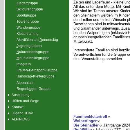
Zelten und Lagerfeuer - kleine un
K
lettergruppe
All das unter dem Motto: Mit Kin
S
kitourengruppe
Wir sind im Tempo unserer Kinder 
den Steinadlern werden im Kinde
Sport
g
ruppe
den Trollen und flinken Wieseln p
T
ourengruppe
Dazwischen sind in mitwachsende
W
andergruppe
und Salamander unterwegs. Zusätzl
bei den Wolpertingern (inklusive G
K
l
ettertraining
gruppenübergreifenden Familienc
Aktivitäten am
D
onnerstag
Mittelpunkt.
J
ugendgruppen
Interessierte Familien sind herz
N
aturerlebnisgruppe
Verantwortlichen für die Gruppe 
M
ountainbikegruppe
eine Veranstaltung anmelden.
i
ntegrativ
F
r
auen-Bergsport-Gruppe
H
andicap-Klettergruppe
Alpennials
Regenb
o
gen-Gruppe
Ausbildung
Hütten und Wege
Kontakt
Jugend JDAV
Familienklettertreff
ALPINEWS
Wolpertinger
Die Steinadler
Jahrgänge 2024
Die Wölfe
Jahrgänge 2021 - 20