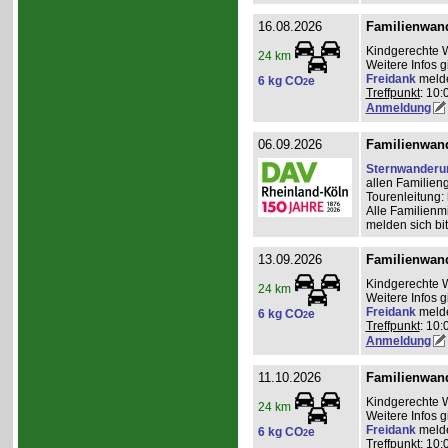
16.08.2026
Familienwan
Kindgerechte 
24 km
Weitere Infos 
Freidank
meld
6 kg CO
e
2
Treffpunkt
: 10:
Anmeldung
06.09.2026
Familienwan
Sternwanderu
allen Familien
Tourenleitung:
Alle Familienm
melden sich bit
13.09.2026
Familienwan
Kindgerechte 
24 km
Weitere Infos 
Freidank
meld
6 kg CO
e
2
Treffpunkt
: 10:
Anmeldung
11.10.2026
Familienwan
Kindgerechte 
24 km
Weitere Infos 
Freidank
meld
6 kg CO
e
2
Treffpunkt
: 10: