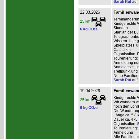
Sarah Ruf
auf.
22.03.2026
Familienwan
Terminänderun
25 km
Kindgerechte W
Stunden.
6 kg CO
e
2
Start an der B
Telegraphenber
Wissem. Hier g
Spielplatzes, 
Ca 5,5 km
Organisation: 
Tourenleitung:
Anmeldung nur 
Anmeldeschlus
Treffpunkt und
Neue Familien 
Sarah Ruf
auf.
19.04.2026
Familienwan
Kindgerechte 
25 km
Wir wandern v
noch den Lohrb
6 kg CO
e
2
Die Wanderung 
Länge ca. 5,8 
Dauer ca. 4 -5
Organisation:
S
Tourenleitung:
Anmeldung
Alle Familienm