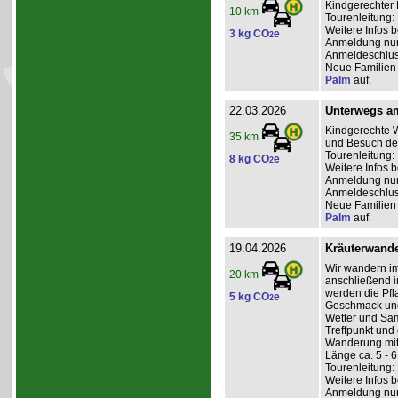
Kindgerechter 
10 km
Tourenleitung:
Weitere Infos 
3 kg CO
e
2
Anmeldung nur 
Anmeldeschluss
Neue Familien 
Palm
auf.
22.03.2026
Unterwegs a
Kindgerechte W
35 km
und Besuch des
Tourenleitung: 
8 kg CO
e
2
Weitere Infos 
Anmeldung nur 
Anmeldeschlus
Neue Familien 
Palm
auf.
19.04.2026
Kräuterwande
Wir wandern im
20 km
anschließend i
werden die Pfl
5 kg CO
e
2
Geschmack und 
Wetter und Sam
Treffpunkt un
Wanderung mitg
Länge ca. 5 - 
Tourenleitung: 
Weitere Infos 
Anmeldung nur 