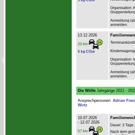
5 kg CO
e
2
Organisation: 
Gruppenleitun
Anmeldung (ab 1
anmelden.
13.12.2026
Familienwand
Terminankündig
20 km
Kinderwagenge
5 kg CO
e
2
Organisation: I
Gruppenleitun
Anmeldung (ab 1
anmelden.
Die Wölfe
Jahrgänge 2021 - 202
Ansprechpersonen:
Adrian Frei
Wirtz
10.07.2026
Familienwoch
- 12.07.2026
Dauer: 3 Tage.
57 km
Nach dem groß