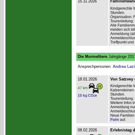
15.11.2026
Familienwan
Kindgerechte W
Stunden.
Organisation: 
Tourenleitung:
Alle Familienm
melden sich bit
Anmeldung (ab
Anmeldeschlus
Treffpunkt und
Die Murmeltiere
Jahrgänge 2017
Ansprechpersonen:
Andrea Laz
18.01.2026
Von Satzvey 
Kindgerechte 
47 km
Katzensteinen 
Stunden.
10 kg CO
e
2
Tourenleitung:
Weitere Infos 
Anmeldung nur 
Anmeldeschlus
Neue Familien 
Palm
auf.
08.02.2026
Erlebnistag 