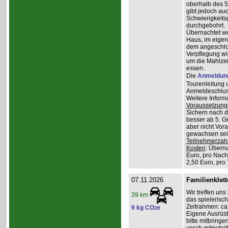
oberhalb des 5
gibt jedoch auc
Schwierigkeitsg
durchgebohrt.
Übernachtet w
Haus, im eigen
dem angeschlos
Verpflegung wi
um die Mahlzei
essen.
Die
Anmeldun
Tourenleitung 
Anmeldeschlus
Weitere Inform
Voraussetzung
Sichern nach 
besser ab 5. G
aber nicht Vor
gewachsen sein
Teilnehmerzah
Kosten
: Übern
Euro, pro Nach
2,50 Euro, pro
07.11.2026
Familienklett
Wir treffen uns
39 km
das spielerisch
Zeitrahmen: ca.
9 kg CO
e
2
Eigene Ausrüst
bitte mitbringe