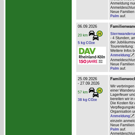
Anmeldung nur 
Anmeldeschlus
Neue Familien 
Palm
auf.
06.09.2026
Familienwand
Sternwanderu
20 km
- 4 Stunden, a
der Jubiläumsv
5 kg CO
e
2
Tourenleitung:
Weitere Infos 
Anmeldung
Anmeldeschlus
Neue Familien 
Palm
auf.
25.09.2026
Familienwoch
- 27.09.2026
Wir verbringen
einer Wanderun
57 km
Lagerfeuer und
bereiten wir i
38 kg CO
e
2
Die Kosten für 
Verpflegungsko
Organisation u
Anmeldung
einzeln anmeld
Neue Familien 
Palm
auf.
Anmeldeschlus