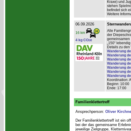
Kraxe) und Jug
stehen Spielmö
befindet sich e
Weitere Inform
06.09.2026
Sternwander
Alle Familieng
16 km
der Diepeschr
gemeinsamen Pi
4 kg CO
e
2
„150“ lebendig
Details zu de
Wanderung der
Wanderung de
Wanderung de
Wanderung de
Wanderung de
Wanderung de
Wanderung der 
Koordination: 
Beginn: 10:00
Ende: 17:00
Familienklettertreff
Ansprechperson:
Oliver Kirchne
Der Familienklettertreff ist ein 
bei der das gemeinsame Erlebnis
jeweilige Zielgruppe, Kletterniv