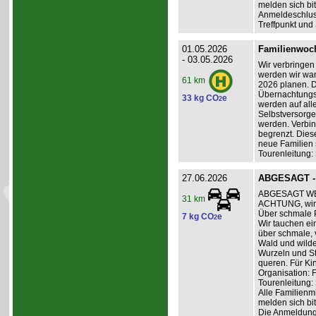
melden sich bit
Anmeldeschlus
Treffpunkt und
01.05.2026
Familienwoch
- 03.05.2026
Wir verbringen 
werden wir wand
61 km
2026 planen. D
Übernachtungsk
33 kg CO
e
2
werden auf all
Selbstversorge
werden. Verbin
begrenzt. Dies
neue Familien 
Tourenleitung:
27.06.2026
ABGESAGT - 
ABGESAGT WE
31 km
ACHTUNG, wir
Über schmale 
7 kg CO
e
2
Wir tauchen ei
über schmale,
Wald und wilde
Wurzeln und St
queren. Für Ki
Organisation: 
Tourenleitung:
Alle Familienm
melden sich bit
Die Anmeldung 