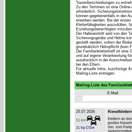
Tourenbeschreibungen zu entne
Zu den Terminen ist eine Online-
erforderlich. Sicherungskenntni
können gegebenenfalls in den Aus
erworben werden. Bei der ersten 
Kletterfähigkeiten auszufüllen, f
Erziehungsberechtigten mitzubri
Der Halleneintritt wird von den T
Sicherungsgeräte und Helme könn
gestellt werden, sofern der Bedar
grundsätzlich Helmpflicht (kein 
Der Familienklettertreff ist eine
und auf eigene Verantwortung für 
ausdrücklich in der Ausschreibun
bei den Eltern.
Für aktuelle Infos, kurzfristige
Mailing-Liste eintragen.
Mailing-Liste des Familienklett
E-Mail:
25.07.2026
Kieselkletter
Klettern an de
51 km
großen Kieseln
min. vom Parkpl
11 kg CO
e
2
Verkehrsmitteln