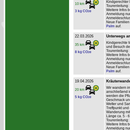
Kindgerechter 
10 km
Tourenleitung:
Weitere Infos 
3 kg CO
e
2
Anmeldung nur 
Anmeldeschluss
Neue Familien 
Palm
auf.
22.03.2026
Unterwegs a
Kindgerechte W
35 km
und Besuch des
Tourenleitung: 
8 kg CO
e
2
Weitere Infos 
Anmeldung nur 
Anmeldeschlus
Neue Familien 
Palm
auf.
19.04.2026
Kräuterwande
Wir wandern im
20 km
anschließend i
werden die Pfl
5 kg CO
e
2
Geschmack und 
Wetter und Sam
Treffpunkt un
Wanderung mitg
Länge ca. 5 - 
Tourenleitung: 
Weitere Infos 
Anmeldung nur 