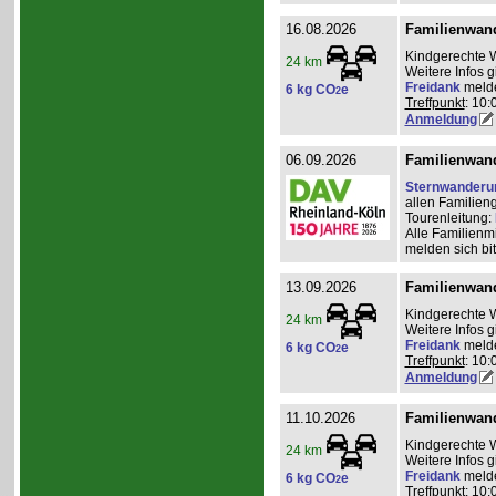
16.08.2026
Familienwan
Kindgerechte 
24 km
Weitere Infos 
Freidank
meld
6 kg CO
e
2
Treffpunkt
: 10:
Anmeldung
06.09.2026
Familienwan
Sternwanderu
allen Familien
Tourenleitung:
Alle Familienm
melden sich bit
13.09.2026
Familienwan
Kindgerechte 
24 km
Weitere Infos 
Freidank
meld
6 kg CO
e
2
Treffpunkt
: 10:
Anmeldung
11.10.2026
Familienwan
Kindgerechte 
24 km
Weitere Infos 
Freidank
meld
6 kg CO
e
2
Treffpunkt
: 10: