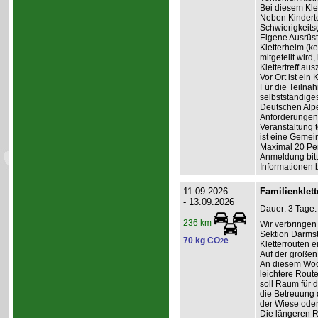
Bei diesem Klet
Neben Kinderto
Schwierigkeits
Eigene Ausrüst
Kletterhelm (k
mitgeteilt wird
Klettertreff aus
Vor Ort ist ein
Für die Teilna
selbstständige
Deutschen Alpe
Anforderungen 
Veranstaltung t
ist eine Gemein
Maximal 20 Pe
Anmeldung bitte
Informationen 
11.09.2026
Familienklet
- 13.09.2026
Dauer: 3 Tage.
236 km
Wir verbringe
Sektion Darmst
70 kg CO
e
2
Kletterrouten 
Auf der großen
An diesem Woc
leichtere Rout
soll Raum für 
die Betreuung d
der Wiese oder
Die längeren 