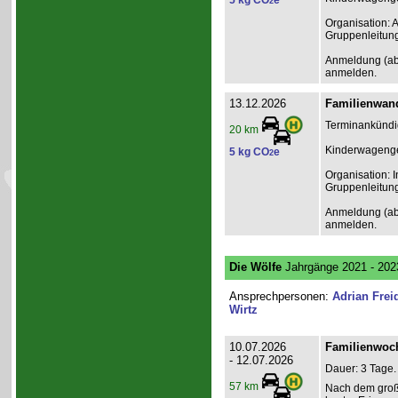
5 kg CO
e
2
Organisation: 
Gruppenleitun
Anmeldung (ab 1
anmelden.
13.12.2026
Familienwand
Terminankündig
20 km
Kinderwagenge
5 kg CO
e
2
Organisation: I
Gruppenleitun
Anmeldung (ab 1
anmelden.
Die Wölfe
Jahrgänge 2021 - 202
Ansprechpersonen:
Adrian Frei
Wirtz
10.07.2026
Familienwoch
- 12.07.2026
Dauer: 3 Tage.
57 km
Nach dem groß