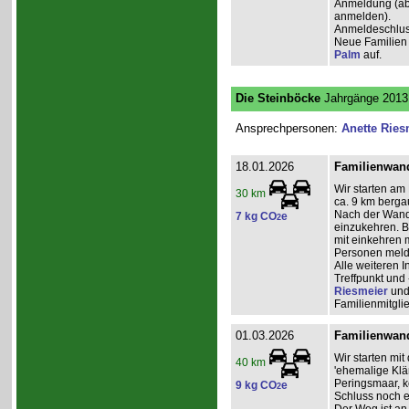
Anmeldung (ab 2
anmelden).
Anmeldeschlus
Neue Familien 
Palm
auf.
Die Steinböcke
Jahrgänge 2013 
Ansprechpersonen:
Anette Ries
18.01.2026
Familienwand
Wir starten am
30 km
ca. 9 km berga
Nach der Wande
7 kg CO
e
2
einzukehren. Bi
mit einkehren 
Personen mel
Alle weiteren
Treffpunkt und 
Riesmeier
un
Familienmitgli
01.03.2026
Familienwand
Wir starten mi
40 km
'ehemalige Klä
Peringsmaar, 
9 kg CO
e
2
Schluss noch e