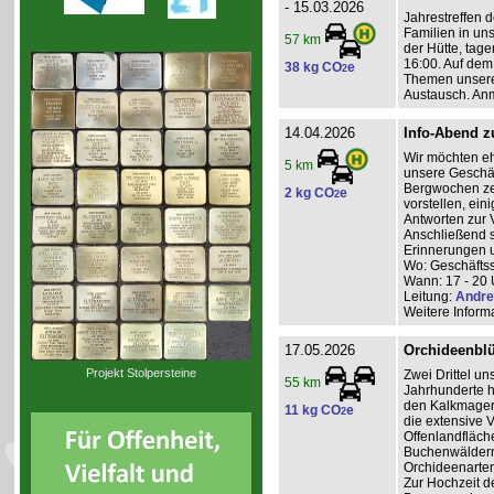
- 15.03.2026
Jahrestreffen d
Familien in uns
57 km
der Hütte, ta
16:00. Auf dem
38 kg CO
e
2
Themen unserer
Austausch. An
14.04.2026
Info-Abend 
Wir möchten eh
5 km
unsere Geschäf
Bergwochen ze
2 kg CO
e
2
vorstellen, ei
Antworten zur 
Anschließend 
Erinnerungen u
Wo: Geschäftss
Wann: 17 - 20 
Leitung:
Andre
Weitere Inform
17.05.2026
Orchideenblüt
Projekt Stolpersteine
Zwei Drittel un
55 km
Jahrhunderte 
den Kalkmager
11 kg CO
e
2
die extensive
Offenlandfläch
Buchenwäldern 
Orchideenarten
Zur Hochzeit d