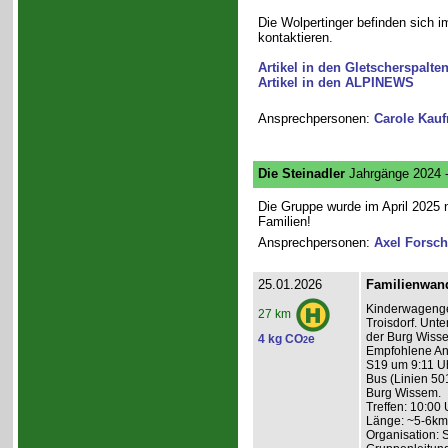
Die Wolpertinger befinden sich i
kontaktieren.
Artikel in den Gletscherspalte
Artikel in den ALPINEWS
Ansprechpersonen:
Carole Kau
Die Steinadler
Jahrgänge 2024 
Die Gruppe wurde im April 2025 n
Familien!
Ansprechpersonen:
Axel Forsch
25.01.2026
Familienwan
Kinderwagenge
27 km
Troisdorf. Unt
der Burg Wisse
4 kg CO
e
2
Empfohlene Anr
S19 um 9:11 Uh
Bus (Linien 50
Burg Wissem.
Treffen: 10:00 
Länge: ~5-6km
Organisation: 