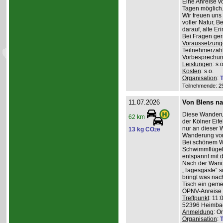
Eine Anreise v
Tagen möglich
Wir freuen uns
voller Natur, 
darauf, alte E
Bei Fragen ge
Voraussetzung
Teilnehmerzah
Vorbesprechu
Leistungen
: s.o
Kosten
: s.o.
Organisation
:
T
Teilnehmende: 29 
11.07.2026
Von Blens n
Diese Wanderu
62 km
der Kölner Eife
nur an dieser 
13 kg CO
e
2
Wanderung von
Bei schönem We
Schwimmflügel
entspannt mit 
Nach der Wand
„Tagesgäste“ s
bringt was nac
Tisch ein geme
ÖPNV-Anreise v
Treffpunkt
: 11:
52396 Heimba
Anmeldung
: O
Organisation
:
T