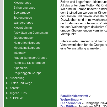
Zelten und Lagerfeuer - kleine un
K
lettergruppe
All das unter dem Motto: Mit Kin
S
kitourengruppe
Wir sind im Tempo unserer Kinder 
den Steinadlern werden im Kinde
Sport
g
ruppe
den Trollen und flinken Wieseln p
T
ourengruppe
Dazwischen sind in mitwachsende
W
andergruppe
und Salamander unterwegs. Zusätzl
bei den Wolpertingern (inklusive G
K
l
ettertraining
gruppenübergreifenden Familienc
Aktivitäten am
D
onnerstag
Mittelpunkt.
J
ugendgruppen
Interessierte Familien sind herz
N
aturerlebnisgruppe
Verantwortlichen für die Gruppe 
M
ountainbikegruppe
eine Veranstaltung anmelden.
i
ntegrativ
F
r
auen-Bergsport-Gruppe
H
andicap-Klettergruppe
Alpennials
Regenb
o
gen-Gruppe
Ausbildung
Hütten und Wege
Kontakt
Jugend JDAV
Familienklettertreff
ALPINEWS
Wolpertinger
Die Steinadler
Jahrgänge 2024
Die Wölfe
Jahrgänge 2021 - 20