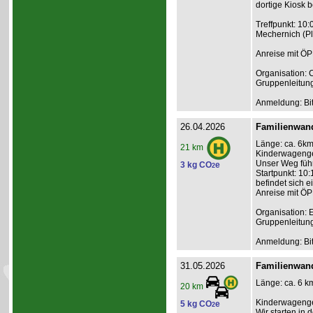
dortige Kiosk b
Treffpunkt: 10
Mechernich (P
Anreise mit ÖP
Organisation: C
Gruppenleitun
Anmeldung: Bit
26.04.2026
Familienwand
Länge: ca. 6km,
21 km
Kinderwagengee
Unser Weg führ
3 kg CO
e
2
Startpunkt: 10:
befindet sich e
Anreise mit ÖP
Organisation: 
Gruppenleitun
Anmeldung: Bit
31.05.2026
Familienwan
Länge: ca. 6 km
20 km
Kinderwagenge
5 kg CO
e
2
Wir starten in