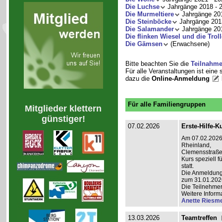
Die Luchse
Jahrgänge 2018 - 
Die Murmeltiere
Jahrgänge 201
Die Steinböcke
Jahrgänge 201
Die Salamander
Jahrgänge 201
Die flinken Wiesel und die Troll
Die Gämsen
(Erwachsene)
Bitte beachten Sie die
Teilnahm
Für alle Veranstaltungen ist eine
dazu die
Online-Anmeldung
Für alle Familiengruppen
Mitglieder klettern
günstiger!
07.02.2026
Erste-Hilfe-K
Am 07.02.2026 
Rheinland,
Clemensstraße 
Kurs speziell 
statt.
Die Anmeldung i
zum 31.01.202
Die Teilnehmer
Weitere Inform
Anette Riesme
13.03.2026
Teamtreffen