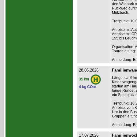
den Wildpark m
Rückweg durch 
Mutzbach.
Treffpunkt: 10
Anreise mit Au
Anreise mit ÖP
155 bis Leucht
Organisation: 
Tourenleitung:
Anmeldung: Bit
28.06.2026
Familienwan
Länge: ca. 6 km
35 km
Kinderwagenge
starten am Hau
4 kg CO
e
2
lange Runde. E
ein Spielplatz 
Treffpunkt: 10
Anreise: vom K
Uhr in den Bus
Gruppenleitun
Anmeldung: Bit
17.07.2026
Familienwoch