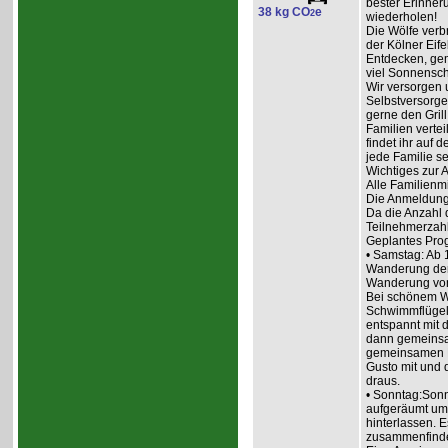
bester Erinneru
38 kg CO
e
2
wiederholen!
Die Wölfe ver
der Kölner Eif
Entdecken, ge
viel Sonnensch
Wir versorgen 
Selbstversorge
gerne den Grill
Familien vertei
findet ihr auf
jede Familie se
Wichtiges zur
Alle Familienm
Die Anmeldung 
Da die Anzahl d
Teilnehmerzahl
Geplantes Pr
• Samstag: Ab 1
Wanderung der
Wanderung von
Bei schönem We
Schwimmflügel
entspannt mit 
dann gemeinsam
gemeinsamen E
Gusto mit und 
draus.
• Sonntag:Sonn
aufgeräumt um 
hinterlassen. 
zusammenfind