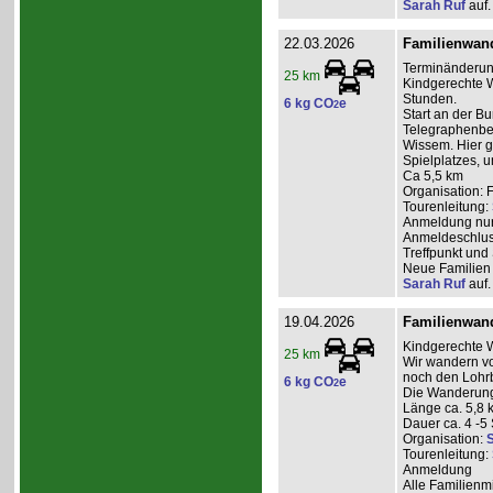
Sarah Ruf
auf.
22.03.2026
Familienwan
Terminänderun
25 km
Kindgerechte W
Stunden.
6 kg CO
e
2
Start an der B
Telegraphenber
Wissem. Hier g
Spielplatzes, 
Ca 5,5 km
Organisation: 
Tourenleitung:
Anmeldung nur 
Anmeldeschlus
Treffpunkt und
Neue Familien 
Sarah Ruf
auf.
19.04.2026
Familienwan
Kindgerechte 
25 km
Wir wandern v
noch den Lohrb
6 kg CO
e
2
Die Wanderung 
Länge ca. 5,8 
Dauer ca. 4 -5
Organisation:
S
Tourenleitung:
Anmeldung
Alle Familienm