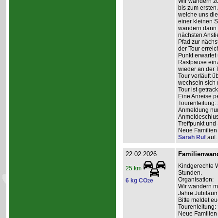
Wir wandern zu
bis zum ersten
welche uns di
einer kleinen 
wandern dann e
nächsten Anstie
Pfad zur nächs
der Tour erreic
Punkt erwartet 
Rastpause einz
wieder an der 
Tour verläuft 
wechseln sich 
Tour ist getrac
Eine Anreise p
Tourenleitung:
Anmeldung nur 
Anmeldeschlus
Treffpunkt und
Neue Familien 
Sarah Ruf
auf.
22.02.2026
Familienwan
Kindgerechte W
25 km
Stunden.
Organisation:
6 kg CO
e
2
Wir wandern mit
Jahre Jubiläum
Bitte meldet eu
Tourenleitung:
Neue Familien 