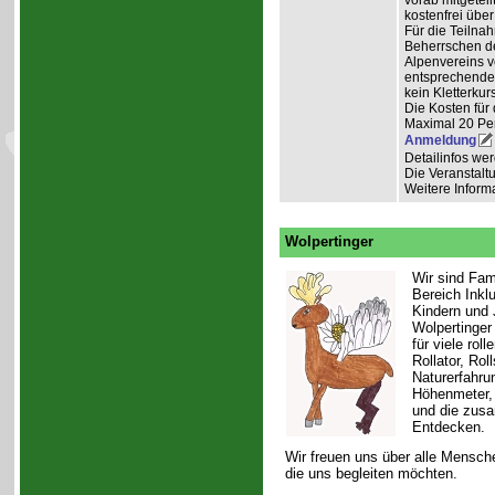
vorab mitgeteil
kostenfrei über
Für die Teilna
Beherrschen d
Alpenvereins vo
entsprechendem
kein Kletterkurs
Die Kosten für d
Maximal 20 Pe
Anmeldung
Detailinfos we
Die Veranstaltu
Weitere Inform
Wolpertinger
Wir sind Fam
Bereich Ink
Kindern und 
Wolpertinger 
für viele rol
Rollator, Ro
Naturerfahru
Höhenmeter, 
und die zusa
Entdecken.
Wir freuen uns über alle Mensche
die uns begleiten möchten.