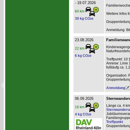
- 19.07.2026
Familienwochen
60 km
Weitere Infos f
39 kg CO
e
2
Gruppenleitun
Anmeldung: Bit
23.08.2026
Familienwand
Kinderwagenge
22 km
Naturfreundeha
6 kg CO
e
2
Treffpunkt: 10:
Anreise: Linie
fußläufg ca. 1,
Organisation: 
Gruppenleitun
Anmeldung
06.09.2026
Sternwanderu
Länge ca. 4 km
16 km
Sternwanderu
Jubiläumsveran
4 kg CO
e
2
Familiengrupp
Treffpunkt
Gruppenleitun