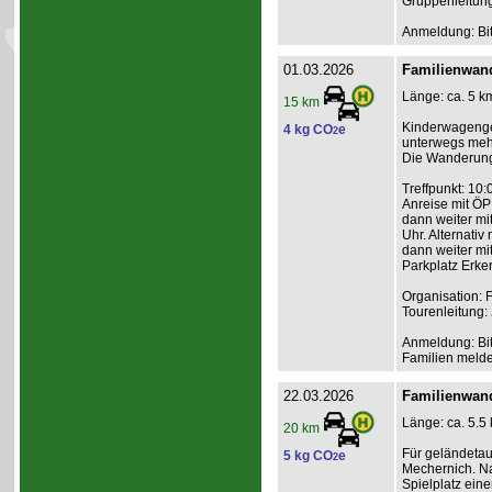
Gruppenleitun
Anmeldung: Bit
01.03.2026
Familienwand
Länge: ca. 5 km
15 km
Kinderwagengee
4 kg CO
e
2
unterwegs meh
Die Wanderung 
Treffpunkt: 10
Anreise mit ÖP
dann weiter mi
Uhr. Alternati
dann weiter mit
Parkplatz Erke
Organisation: 
Tourenleitung:
Anmeldung: Bit
Familien melden
22.03.2026
Familienwan
Länge: ca. 5.5
20 km
Für geländeta
5 kg CO
e
2
Mechernich. Na
Spielplatz ein