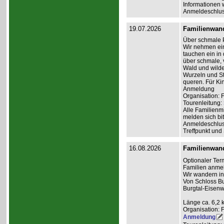
Informationen 
Anmeldeschlus
19.07.2026
Familienwan
Über schmale 
Wir nehmen ein
tauchen ein in
über schmale,
Wald und wilde
Wurzeln und St
queren. Für Ki
Anmeldung
Organisation: 
Tourenleitung:
Alle Familienm
melden sich bit
Anmeldeschlus
Treffpunkt und
16.08.2026
Familienwan
Optionaler Ter
Familien anme
Wir wandern i
Von Schloss Bu
Burgtal-Eisenw
Länge ca. 6,2 
Organisation: 
Anmeldung