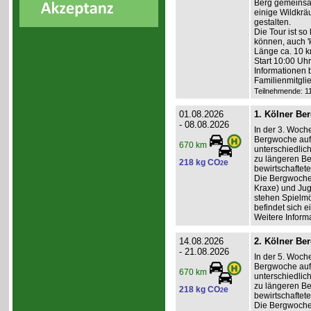
Berg gemeinsa
einige Wildkräu
gestalten.
Die Tour ist so
können, auch '
Länge ca. 10 k
Start 10:00 Uh
Informationen 
Familienmitgli
Teilnehmende: 11 
01.08.2026
1. Kölner Be
- 08.08.2026
In der 3. Woch
Bergwoche auf 
670 km
unterschiedlic
zu längeren Be
218 kg CO
e
2
bewirtschaftet
Die Bergwoche i
Kraxe) und Jug
stehen Spielmö
befindet sich e
Weitere Inform
14.08.2026
2. Kölner Be
- 21.08.2026
In der 5. Woch
Bergwoche auf 
670 km
unterschiedlic
zu längeren Be
218 kg CO
e
2
bewirtschaftet
Die Bergwoche i