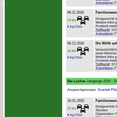
Anmeldung
08.11.2026
Familienwan
Kindgerechte 
24 km
Weitere Infos 
Freidank
meld
6 kg CO
e
2
Treffpunkt
: 10:
Anmeldung
06.12.2026
Die Wölfe au
Voraussichtli
24 km
eines Weihnac
Weitere Infos 
6 kg CO
e
2
Freidank
meld
Treffpunkt
: 10:
Anmeldung
Die Luchse
Jahrgänge 2018 - 2
Ansprechpersonen:
Scarlett Püt
18.01.2026
Familienwan
Kindgerechte W
25 km
Stunden.
Organisation: 
6 kg CO
e
2