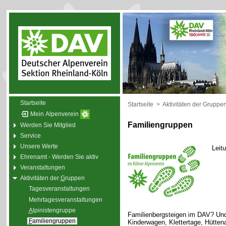
Startseite
Startseite
>
Aktivitäten der Gruppe
Mein Alpenverein
Familiengruppen
Werden Sie Mitglied
Service
Unsere Werte
Leit
Ehrenamt - Werden Sie aktiv
Veranstaltungen
Aktivitäten der
G
ruppen
Tagesveranstaltungen
Mehrtagesveranstaltungen
A
lpinistengruppe
Familienbergsteigen im DAV? Und
F
amiliengruppen
Kinderwagen, Klettertage, Hütte