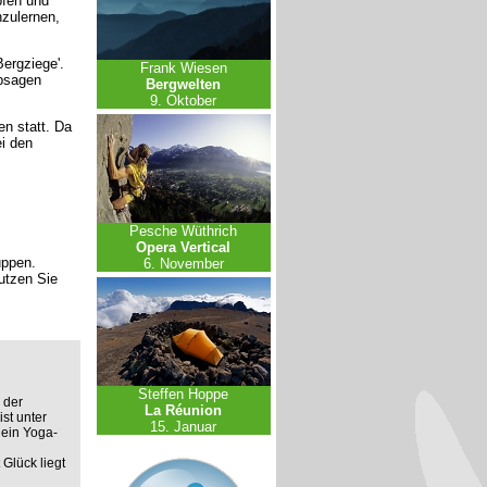
pfen und
zulernen,
Bergziege'.
Frank Wiesen
Absagen
Bergwelten
9. Oktober
en statt. Da
ei den
Pesche Wüthrich
Opera Vertical
uppen.
6. November
nutzen Sie
Steffen Hoppe
 der
La Réunion
st unter
15. Januar
ein Yoga-
 Glück liegt