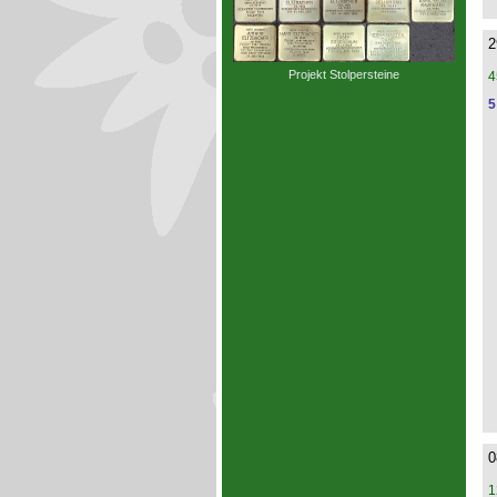
2
Projekt Stolpersteine
4
5
0
1