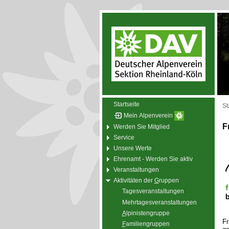
Startseite
St
Mein Alpenverein
F
Werden Sie Mitglied
Service
Unsere Werte
Ehrenamt - Werden Sie aktiv
Veranstaltungen
Aktivitäten der
G
ruppen
Tagesveranstaltungen
Mehrtagesveranstaltungen
A
lpinistengruppe
Fr
F
amiliengruppen