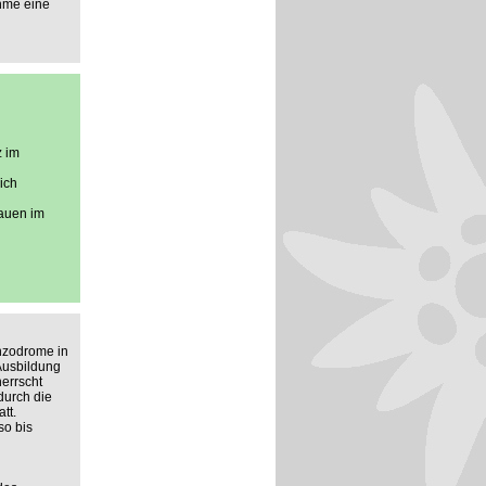
ahme eine
z im
ich
rauen im
anzodrome in
 Ausbildung
errscht
durch die
tt.
so bis