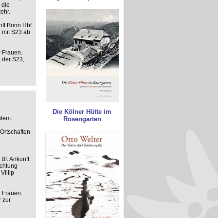
 die
ehr.
nft Bonn Hbf
r mit S23 ab
r Frauen.
t der S23,
Die Kölner Hütte im
hlem.
Rosengarten
Ortschaften
Bf. Ankunft
ichtung
Villip
r Frauen.
 zur