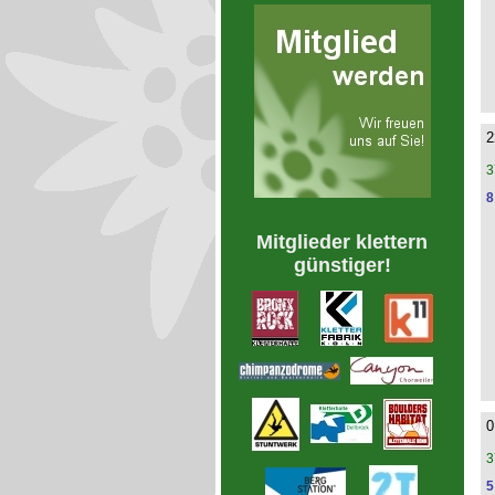
2
3
8
Mitglieder klettern
günstiger!
0
3
5