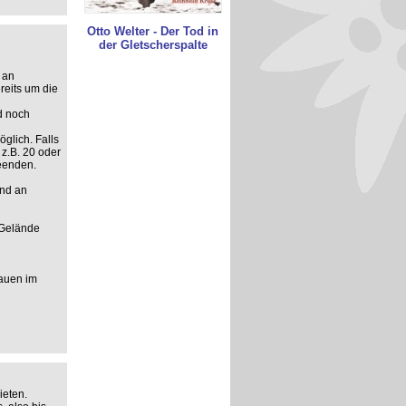
Otto Welter - Der Tod in
der Gletscherspalte
 an
reits um die
d noch
glich. Falls
 z.B. 20 oder
beenden.
und an
 Gelände
rauen im
ieten.