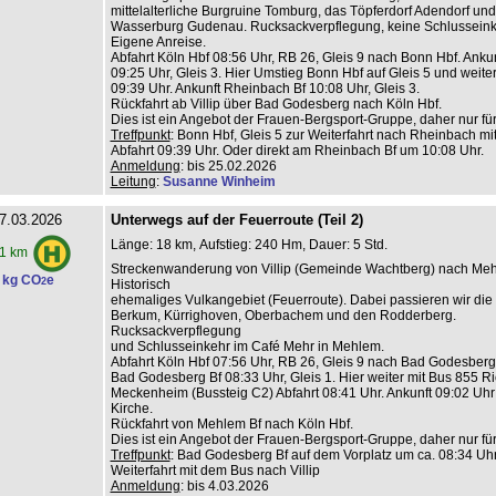
mittelalterliche Burgruine Tomburg, das Töpferdorf Adendorf und
Wasserburg Gudenau. Rucksackverpflegung, keine Schlusseink
Eigene Anreise.
Abfahrt Köln Hbf 08:56 Uhr, RB 26, Gleis 9 nach Bonn Hbf. Anku
09:25 Uhr, Gleis 3. Hier Umstieg Bonn Hbf auf Gleis 5 und weite
09:39 Uhr. Ankunft Rheinbach Bf 10:08 Uhr, Gleis 3.
Rückfahrt ab Villip über Bad Godesberg nach Köln Hbf.
Dies ist ein Angebot der Frauen-Bergsport-Gruppe, daher nur fü
Treffpunkt
: Bonn Hbf, Gleis 5 zur Weiterfahrt nach Rheinbach mi
Abfahrt 09:39 Uhr. Oder direkt am Rheinbach Bf um 10:08 Uhr.
Anmeldung
: bis 25.02.2026
Leitung
:
Susanne Winheim
7.03.2026
Unterwegs auf der Feuerroute (Teil 2)
Länge: 18 km, Aufstieg: 240 Hm, Dauer: 5 Std.
1 km
Streckenwanderung von Villip (Gemeinde Wachtberg) nach Me
 kg CO
e
2
Historisch
ehemaliges Vulkangebiet (Feuerroute). Dabei passieren wir die 
Berkum, Kürrighoven, Oberbachem und den Rodderberg.
Rucksackverpflegung
und Schlusseinkehr im Café Mehr in Mehlem.
Abfahrt Köln Hbf 07:56 Uhr, RB 26, Gleis 9 nach Bad Godesberg 
Bad Godesberg Bf 08:33 Uhr, Gleis 1. Hier weiter mit Bus 855 R
Meckenheim (Bussteig C2) Abfahrt 08:41 Uhr. Ankunft 09:02 Uhr 
Kirche.
Rückfahrt von Mehlem Bf nach Köln Hbf.
Dies ist ein Angebot der Frauen-Bergsport-Gruppe, daher nur fü
Treffpunkt
: Bad Godesberg Bf auf dem Vorplatz um ca. 08:34 Uhr
Weiterfahrt mit dem Bus nach Villip
Anmeldung
: bis 4.03.2026