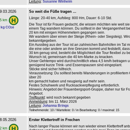
Leitung
:
Susanne Winheim
9.03.2026
So weit die Füße tragen ...
Länge: 20-40 km, Aufstieg: 800 Hm, Dauer: 6-10 Std.
5 km
Die Tour ist für Frauen gedacht, die wissen möchten wie weit sie
 kg CO
e
2
einem Tag wandern können. Du solltest in der Vergangenheit be
20 km mit einigen Höhenmetern gegangen sein.
Wir wandern über einen der Steige (Rhein- oder Siegsteig). Wir
bekanntgegeben.
Ein Ausstieg aus der Tour ist an zahlreichen Bahnhöfen im Tal mö
die eine oder andere an ihre Grenzen kommt und feststellt, dass
30 km genug sind, besteht die Möglichkeit die Tour flexibel zu 
Wunsch ist, gemeinsam die 40 km-Marke zu knacken.
Unser Gehtempo wird durchschnittlich etwa 4,5 km/h betragen 
genügend kurze Trink- und Essenspausen sind eingeplant.
Stöcke sind sicher hilfreich.
Voraussetzung: Du solltest bereits Wanderungen in profiliertem
über 20
km gemacht haben und neugierig auf mehr sein.
Festes Schuhwerk und Rucksackverpflegung erforderlich.
Hinweis: Angebot der Frauenbergsport-Gruppe, daher nur für F
Angebot.
Treffpunkt
: wird noch bekannt gegeben
Anmeldung
: bis 11. März 2026
Leitung
:
Johanna Brings
Teilnehmende: 10 / Warteliste: 0 / in Bearbeitung: 0
/ maximal: 15
8.05.2026
Erster Klettertreff in Frechen
Nach langer Pause können wir nun wieder einen Klettertreff anb
2 km