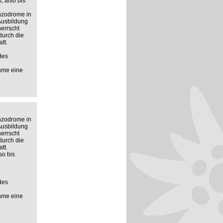
 also bis
anzodrome in
 Ausbildung
errscht
durch die
tt.
des
ahme eine
anzodrome in
 Ausbildung
errscht
durch die
tt.
so bis
des
ahme eine