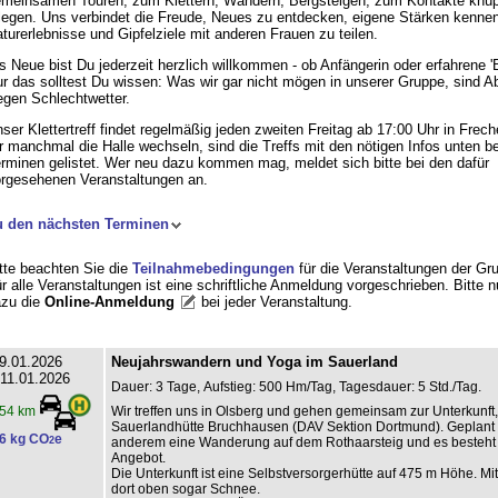
meinsamen Touren, zum Klettern, Wandern, Bergsteigen, zum Kontakte knü
legen. Uns verbindet die Freude, Neues zu entdecken, eigene Stärken kennen
turerlebnisse und Gipfelziele mit anderen Frauen zu teilen.
s Neue bist Du jederzeit herzlich willkommen - ob Anfängerin oder erfahrene '
r das solltest Du wissen: Was wir gar nicht mögen in unserer Gruppe, sind 
gen Schlechtwetter.
ser Klettertreff findet regelmäßig jeden zweiten Freitag ab 17:00 Uhr in Frech
r manchmal die Halle wechseln, sind die Treffs mit den nötigen Infos unten b
rminen gelistet. Wer neu dazu kommen mag, meldet sich bitte bei den dafür
rgesehenen Veranstaltungen an.
u den nächsten Terminen
tte beachten Sie die
Teilnahmebedingungen
für die Veranstaltungen der Gr
r alle Veranstaltungen ist eine schriftliche Anmeldung vorgeschrieben. Bitte 
zu die
Online-Anmeldung
bei jeder Veranstaltung
.
9.01.2026
Neujahrswandern und Yoga im Sauerland
 11.01.2026
Dauer: 3 Tage, Aufstieg: 500 Hm/Tag, Tagesdauer: 5 Std./Tag.
Wir treffen uns in Olsberg und gehen gemeinsam zur Unterkunft,
54 km
Sauerlandhütte Bruchhausen (DAV Sektion Dortmund). Geplant i
6 kg CO
e
2
anderem eine Wanderung auf dem Rothaarsteig und es besteht 
Angebot.
Die Unterkunft ist eine Selbstversorgerhütte auf 475 m Höhe. Mit
dort oben sogar Schnee.