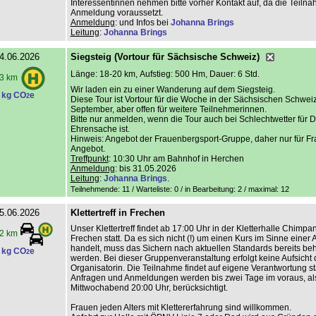
Interessentinnen nehmen bitte vorher Kontakt auf, da die Teiln
Anmeldung voraussetzt.
Anmeldung
: und Infos bei
Johanna Brings
Leitung
:
Johanna Brings
4.06.2026
Siegsteig (Vortour für Sächsische Schweiz)
Länge: 18-20 km, Aufstieg: 500 Hm, Dauer: 6 Std.
3 km
Wir laden ein zu einer Wanderung auf dem Siegsteig.
 kg CO
e
2
Diese Tour ist Vortour für die Woche in der Sächsischen Schwei
September, aber offen für weitere Teilnehmerinnen.
Bitte nur anmelden, wenn die Tour auch bei Schlechtwetter für D
Ehrensache ist.
Hinweis: Angebot der Frauenbergsport-Gruppe, daher nur für F
Angebot.
Treffpunkt
: 10:30 Uhr am Bahnhof in Herchen
Anmeldung
: bis 31.05.2026
Leitung
:
Johanna Brings
.
Teilnehmende: 11 / Warteliste: 0 / in Bearbeitung: 2
/ maximal: 12
5.06.2026
Klettertreff in Frechen
Unser Klettertreff findet ab 17:00 Uhr in der Kletterhalle Chimp
2 km
Frechen statt. Da es sich nicht (!) um einen Kurs im Sinne einer
handelt, muss das Sichern nach aktuellen Standards bereits beh
 kg CO
e
2
werden. Bei dieser Gruppenveranstaltung erfolgt keine Aufsicht 
Organisatorin. Die Teilnahme findet auf eigene Verantwortung sta
Anfragen und Anmeldungen werden bis zwei Tage im voraus, al
Mittwochabend 20:00 Uhr, berücksichtigt.
Frauen jeden Alters mit Klettererfahrung sind willkommen.