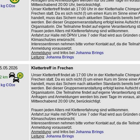
Anfragen und Anmeldungen werden nur bis zwei Tage im voraus,
Mittwochabend 20:00 Uhr, berücksichtigt.
 kg CO
e
2
Unser Klettertreff findet ab 17:00 Uhr in der Kletterhalle Chimp
Frechen statt. Da es sich nicht (!) um einen Kurs im Sinne einer
handelt, muss das Sichern nach aktuellen Standards bereits beh
werden. Bei dieser Gruppenveranstaltung erfolgt keine Aufsicht 
Organisatorin. Die Teilnahme findet auf eigene Verantwortung sta
Frauen jeden Alters mit Klettererfahrung sind willkommen.
Anfahrt zur Halle mit ÖPNV Linie 7 oder Rad wird aus Gründen 
Klimaschutzes erwünscht.
Interessentinnen nehmen bitte vorher Kontakt auf, da die Teiln
Anmeldung voraussetzt.
Anmeldung
: und Infos bei
Johanna Brings
Leitung
:
Johanna Brings
5.05.2026
Klettertreff in Frechen
Unser Klettertreff findet ab 17:00 Uhr in der Kletterhalle Chimp
2 km
Frechen statt. Da es sich nicht (!) um einen Kurs im Sinne einer
handelt, muss das Sichern nach aktuellen Standards bereits beh
 kg CO
e
2
werden. Bei dieser Gruppenveranstaltung erfolgt keine Aufsicht 
Organisatorin. Die Teilnahme findet auf eigene Verantwortung sta
Anfragen und Anmeldungen werden bis zwei Tage im voraus, al
Mittwochabend 20:00 Uhr, berücksichtigt.
Frauen jeden Alters mit Klettererfahrung sind willkommen.
Anfahrt zur Halle mit ÖPNV Linie 7 oder Rad wird aus Gründen 
Klimaschutzes erwünscht.
Interessentinnen nehmen bitte vorher Kontakt auf, da die Teiln
Anmeldung voraussetzt.
Anmeldung
: und Infos bei
Johanna Brings
Leitung
:
Johanna Brings