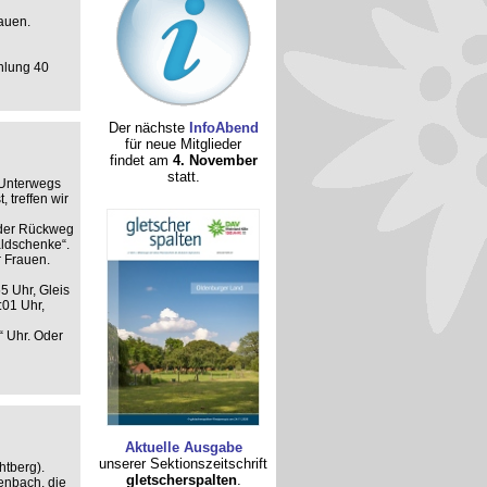
auen.
hlung 40
Der nächste
InfoAbend
für neue Mitglieder
findet am
4. November
statt.
 Unterwegs
 treffen wir
t der Rückweg
aldschenke“.
r Frauen.
5 Uhr, Gleis
:01 Uhr,
“ Uhr. Oder
Aktuelle Ausgabe
unserer Sektionszeitschrift
tberg).
gletscherspalten
.
enbach, die