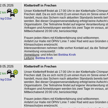
2.05.2026
Klettertreff in Frechen
Unser Klettertreff findet ab 17:00 Uhr in der Kletterhalle Chimp
2 km
Frechen statt. Da es sich nicht (!) um einen Kurs im Sinne einer
handelt, muss das Sichern nach aktuellen Standards bereits beh
 kg CO
e
2
werden. Bei dieser Gruppenveranstaltung erfolgt keine Aufsicht 
Organisatorin. Die Teilnahme findet auf eigene Verantwortung sta
Anfragen und Anmeldungen werden bis zwei Tage im voraus, al
Mittwochabend 20:00 Uhr, berücksichtigt.
Frauen jeden Alters mit Klettererfahrung sind willkommen.
Anfahrt zur Halle mit ÖPNV Linie 7 oder Rad wird aus Gründen 
Klimaschutzes erwünscht.
Interessentinnen nehmen bitte vorher Kontakt auf, da die Teiln
Anmeldung voraussetzt.
Anmeldung
: und Infos bei
Bettina Kroh
Leitung
:
Bettina Kroh
9.05.2026
Klettertreff in Frechen
Unser Klettertreff findet ab 17:00 Uhr in der Kletterhalle Chimp
2 km
Frechen statt. Da es sich nicht (!) um einen Kurs im Sinne einer
handelt, muss das Sichern nach aktuellen Standards bereits beh
 kg CO
e
2
werden. Bei dieser Gruppenveranstaltung erfolgt keine Aufsicht 
Organisatorin. Die Teilnahme findet auf eigene Verantwortung sta
Anfragen und Anmeldungen werden bis zwei Tage im voraus, al
Mittwochabend 20:00 Uhr, berücksichtigt.
Frauen jeden Alters mit Klettererfahrung sind willkommen.
Anfahrt zur Halle mit ÖPNV Linie 7 oder Rad wird aus Gründen 
Klimaschutzes erwünscht.