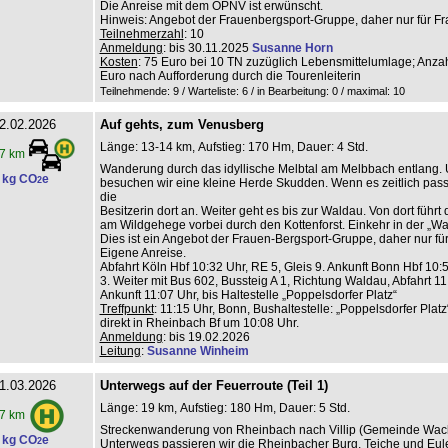
Die Anreise mit dem ÖPNV ist erwünscht.
Hinweis: Angebot der Frauenbergsport-Gruppe, daher nur für Fr
Teilnehmerzahl
: 10
Anmeldung
: bis 30.11.2025
Susanne Horn
Kosten
: 75 Euro bei 10 TN zuzüglich Lebensmittelumlage; Anza
Euro nach Aufforderung durch die Tourenleiterin
Teilnehmende: 9 / Warteliste: 6 / in Bearbeitung: 0
/ maximal: 10
2.02.2026
Auf gehts, zum Venusberg
Länge: 13-14 km, Aufstieg: 170 Hm, Dauer: 4 Std.
7 km
Wanderung durch das idyllische Melbtal am Melbbach entlang.
 kg CO
e
2
besuchen wir eine kleine Herde Skudden. Wenn es zeitlich passt,
die
Besitzerin dort an. Weiter geht es bis zur Waldau. Von dort führ
am Wildgehege vorbei durch den Kottenforst. Einkehr in der „W
Dies ist ein Angebot der Frauen-Bergsport-Gruppe, daher nur fü
Eigene Anreise.
Abfahrt Köln Hbf 10:32 Uhr, RE 5, Gleis 9. Ankunft Bonn Hbf 10:5
3. Weiter mit Bus 602, Bussteig A 1, Richtung Waldau, Abfahrt 11
Ankunft 11:07 Uhr, bis Haltestelle „Poppelsdorfer Platz“
Treffpunkt
: 11:15 Uhr, Bonn, Bushaltestelle: „Poppelsdorfer Platz
direkt in Rheinbach Bf um 10:08 Uhr.
Anmeldung
: bis 19.02.2026
Leitung
:
Susanne Winheim
1.03.2026
Unterwegs auf der Feuerroute (Teil 1)
Länge: 19 km, Aufstieg: 180 Hm, Dauer: 5 Std.
7 km
Streckenwanderung von Rheinbach nach Villip (Gemeinde Wach
 kg CO
e
2
Unterwegs passieren wir die Rheinbacher Burg, Teiche und Eul