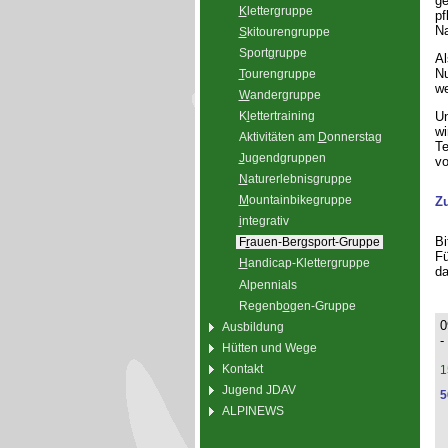
ge
K
lettergruppe
pf
Na
S
kitourengruppe
Sport
g
ruppe
Al
Nu
T
ourengruppe
we
W
andergruppe
K
l
ettertraining
Un
wi
Aktivitäten am
D
onnerstag
Te
J
ugendgruppen
vo
N
aturerlebnisgruppe
M
ountainbikegruppe
Z
i
ntegrativ
Bi
F
r
auen-Bergsport-Gruppe
Fü
H
andicap-Klettergruppe
da
Alpennials
Regenb
o
gen-Gruppe
0
Ausbildung
-
Hütten und Wege
Kontakt
1
Jugend JDAV
5
ALPINEWS