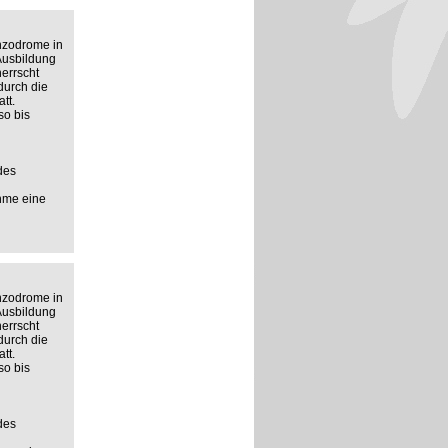
anzodrome in
 Ausbildung
errscht
durch die
tt.
so bis
des
ahme eine
anzodrome in
 Ausbildung
errscht
durch die
tt.
so bis
des