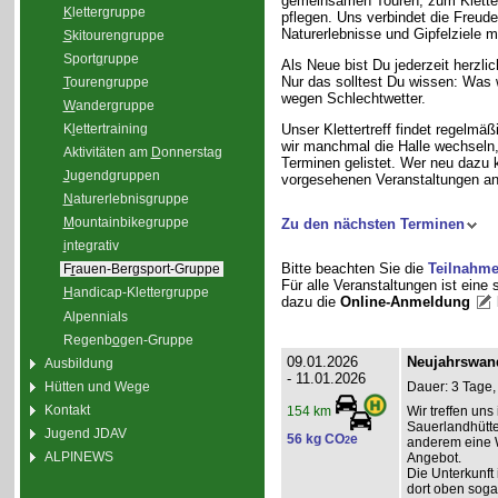
gemeinsamen Touren, zum Klette
K
lettergruppe
pflegen. Uns verbindet die Freud
Naturerlebnisse und Gipfelziele m
S
kitourengruppe
Sport
g
ruppe
Als Neue bist Du jederzeit herzli
Nur das solltest Du wissen: Was 
T
ourengruppe
wegen Schlechtwetter.
W
andergruppe
K
l
ettertraining
Unser Klettertreff findet regelmäß
wir manchmal die Halle wechseln, 
Aktivitäten am
D
onnerstag
Terminen gelistet. Wer neu dazu 
J
ugendgruppen
vorgesehenen Veranstaltungen an
N
aturerlebnisgruppe
M
ountainbikegruppe
Zu den nächsten Terminen
i
ntegrativ
Bitte beachten Sie die
Teilnahm
F
r
auen-Bergsport-Gruppe
Für alle Veranstaltungen ist eine
H
andicap-Klettergruppe
dazu die
Online-Anmeldung
Alpennials
Regenb
o
gen-Gruppe
09.01.2026
Neujahrswan
Ausbildung
- 11.01.2026
Hütten und Wege
Dauer: 3 Tage,
Kontakt
Wir treffen un
154 km
Sauerlandhütte
Jugend JDAV
56 kg CO
e
2
anderem eine 
ALPINEWS
Angebot.
Die Unterkunft 
dort oben soga