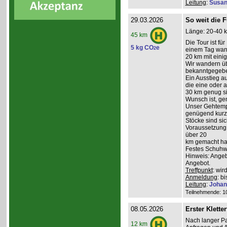
Leitung
:
Susan
29.03.2026
So weit die F
Länge: 20-40 k
45 km
Die Tour ist fü
5 kg CO
e
2
einem Tag wand
20 km mit ein
Wir wandern üb
bekanntgegeb
Ein Ausstieg au
die eine oder a
30 km genug sin
Wunsch ist, g
Unser Gehtempo
genügend kurze
Stöcke sind sich
Voraussetzung:
über 20
km gemacht hab
Festes Schuhwe
Hinweis: Angeb
Angebot.
Treffpunkt
: wi
Anmeldung
: b
Leitung
:
Johan
Teilnehmende: 10 
08.05.2026
Erster Kletter
Nach langer Pa
12 km