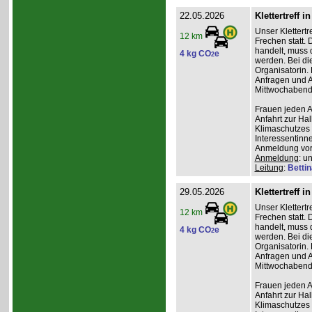
22.05.2026
Klettertreff i
Unser Klettertr
12 km
Frechen statt. 
handelt, muss 
4 kg CO
e
2
werden. Bei die
Organisatorin. 
Anfragen und A
Mittwochabend 
Frauen jeden Al
Anfahrt zur Ha
Klimaschutzes 
Interessentinn
Anmeldung vor
Anmeldung
: u
Leitung
:
Betti
29.05.2026
Klettertreff i
Unser Klettertr
12 km
Frechen statt. 
handelt, muss 
4 kg CO
e
2
werden. Bei die
Organisatorin. 
Anfragen und A
Mittwochabend 
Frauen jeden Al
Anfahrt zur Ha
Klimaschutzes 