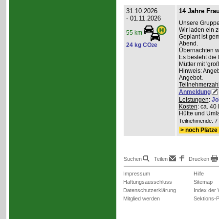
31.10.2026
14 Jahre Fra
- 01.11.2026
Unsere Gruppe 
Wir laden ein z
55 km
Geplant ist g
Abend.
24 kg CO
e
2
Übernachten wer
Es besteht die
Mütter mit 'gro
Hinweis: Angeb
Angebot.
Teilnehmerzah
Anmeldung
Leistungen
:
Jo
Kosten
: ca. 4
Hütte und Umla
Teilnehmende: 7 /
> noch Plätze 
Suchen
Teilen
Drucken
Impressum
Hilfe
Haftungsausschluss
Sitemap
Datenschutzerklärung
Index der
Mitglied werden
Sektions-P