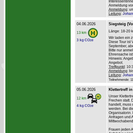
Interessentinn
Anmeldung vor
Anmeldung
: u
Leitung
:
Johan
04.06.2026
Siegsteig (V
Länge: 18-20 k
13 km
Wir laden ein 
3 kg CO
e
2
Diese Tour ist
September, abe
Bitte nur anme
Ehrensache ist
Hinweis: Angeb
Angebot.
Treffpunkt
: 10
Anmeldung
: b
Leitung
:
Johan
Teilnehmende: 11 
05.06.2026
Klettertreff i
Unser Klettertr
12 km
Frechen statt. 
handelt, muss 
4 kg CO
e
2
werden. Bei die
Organisatorin. 
Anfragen und A
Mittwochabend 
Frauen jeden Al