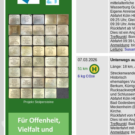
mittelalterlich
Wasserburg Gu
Eigene Anreise
Abfahrt Köln H
09:25 Uhr, Glei
09:39 Uhr. Anku
Rückfahrt ab V
Dies ist ein A
Treffpunkt
: Bon
Abfahrt 09:39 
Anmeldung
: b
Leitung
:
Susan
07.03.2026
Unterwegs auf
Länge: 18 km, 
51 km
Streckenwande
6 kg CO
e
2
Historisch
ehemaliges Vul
Berkum, Kürri
Rucksackverpf
und Schlussein
Abfahrt Köln H
Projekt Stolpersteine
Bad Godesberg 
Meckenheim (Bu
Kirche.
Rückfahrt von 
Dies ist ein A
Treffpunkt
: Bad
Weiterfahrt mit
Anmeldung
: b