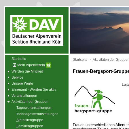
Startseite
Startseite
>
Aktivitäten der Gruppe
Mein Alpenverein
Frauen-Bergsport-Grupp
Werden Sie Mitglied
Service
Unsere Werte
Leit
Ehrenamt - Werden Sie aktiv
Veranstaltungen
Aktivitäten der
G
ruppen
Tagesveranstaltungen
Mehrtagesveranstaltungen
A
lpinistengruppe
Frauen unterschiedlichen Alters t
F
amiliengruppen