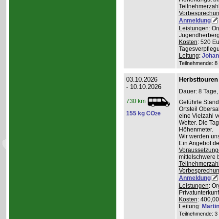
Teilnehmerzah
Vorbesprechu
Anmeldung
Leistungen
: O
Jugendherberge
Kosten
: 520 E
Tagesverpflegu
Leitung
:
Johan
Teilnehmende: 8 /
03.10.2026
Herbsttouren
- 10.10.2026
Dauer: 8 Tage,
730 km
Geführte Stand
Ortsteil Obers
155 kg CO
e
2
eine Vielzahl 
Wetter. Die Ta
Höhenmeter.
Wir werden uns
Ein Angebot de
Voraussetzung
mittelschwere 
Teilnehmerzah
Vorbesprechu
Anmeldung
Leistungen
: O
Privatunterkunf
Kosten
: 400,0
Leitung
:
Marti
Teilnehmende: 3 /