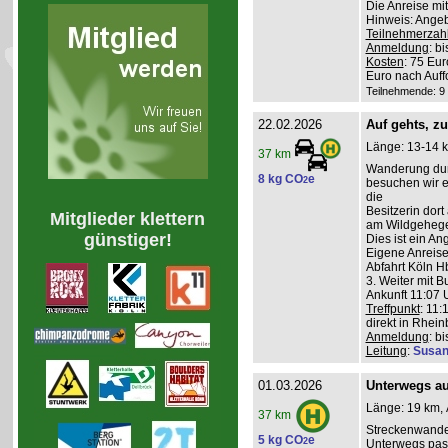
Die Anreise mi
Hinweis: Angeb
Teilnehmerzah
Anmeldung
: b
Kosten
: 75 Eu
Euro nach Auff
Teilnehmende: 9 /
22.02.2026
Auf gehts, z
Länge: 13-14 k
37 km
Wanderung durc
8 kg CO
e
2
besuchen wir ei
die
Besitzerin dort
Mitglieder klettern
am Wildgehege 
günstiger!
Dies ist ein A
Eigene Anreise
Abfahrt Köln Hb
3. Weiter mit B
Ankunft 11:07 U
Treffpunkt
: 11:
direkt in Rhei
Anmeldung
: b
Leitung
:
Susan
01.03.2026
Unterwegs auf
Länge: 19 km, 
37 km
Streckenwande
5 kg CO
e
2
Unterwegs pass