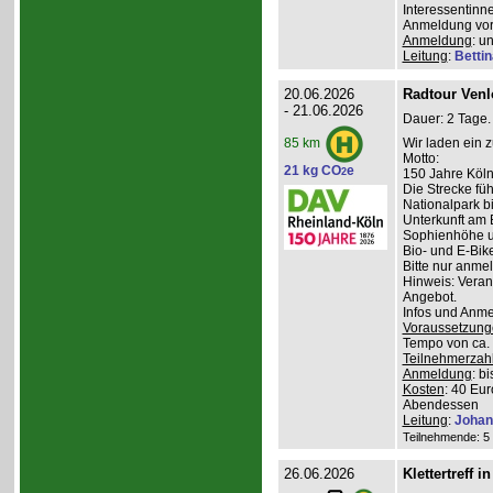
Interessentinn
Anmeldung vor
Anmeldung
: u
Leitung
:
Betti
20.06.2026
Radtour Venlo
- 21.06.2026
Dauer: 2 Tage.
Wir laden ein 
85 km
Motto:
21 kg CO
e
2
150 Jahre Kölne
Die Strecke fü
Nationalpark bi
Unterkunft am 
Sophienhöhe u
Bio- und E-Bik
Bitte nur anme
Hinweis: Veran
Angebot.
Infos und Anm
Voraussetzung
Tempo von ca. 
Teilnehmerzah
Anmeldung
: b
Kosten
: 40 Eur
Abendessen
Leitung
:
Johan
Teilnehmende: 5 /
26.06.2026
Klettertreff i