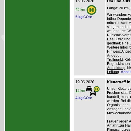
13.06.2026
Um und aufs
Länge: 20 km, 
45 km
Wir wandern vo
5 kg CO
e
2
früher Deponie,
möchte, kann w
steigen und di
weiter durch W
Rucksackverpfl
Das Bistro und
geöffnet; eine 
Weitere Infos f
Hinweis: Angeb
Angebot.
Treffpunkt
: Kö
Engelskirchen
Anmeldung
: b
Leitung
:
Annet
19.06.2026
Klettertreff i
Unser Klettertr
12 km
Frechen statt. 
handelt, muss 
4 kg CO
e
2
werden. Bei die
Organisatorin. 
Anfragen und A
Mittwochabend 
Frauen jeden Al
Anfahrt zur Ha
Klimaschutzes 