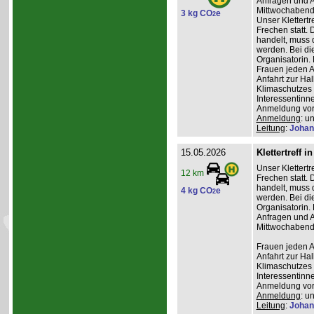
Anfragen und A
Mittwochabend 
3 kg CO
e
2
Unser Klettertr
Frechen statt. 
handelt, muss 
werden. Bei die
Organisatorin. 
Frauen jeden Al
Anfahrt zur Ha
Klimaschutzes 
Interessentinn
Anmeldung vor
Anmeldung
: u
Leitung
:
Johan
15.05.2026
Klettertreff i
Unser Klettertr
12 km
Frechen statt. 
handelt, muss 
4 kg CO
e
2
werden. Bei die
Organisatorin. 
Anfragen und A
Mittwochabend 
Frauen jeden Al
Anfahrt zur Ha
Klimaschutzes 
Interessentinn
Anmeldung vor
Anmeldung
: u
Leitung
:
Johan