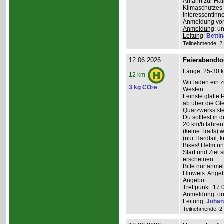
Anfahrt zur Ha
Klimaschutzes 
Interessentinn
Anmeldung vor
Anmeldung
: u
Leitung
:
Betti
Teilnehmende: 2 /
12.06.2026
Feierabendto
Länge: 25-30 k
12 km
Wir laden ein 
3 kg CO
e
2
Westen.
Feinste glatte
ab über die G
Quarzwerks st
Du solltest in 
20 km/h fahre
(keine Trails) 
(nur Hardtail, 
Bikes! Helm un
Start und Ziel 
erscheinen.
Bitte nur anme
Hinweis: Angeb
Angebot.
Treffpunkt
: 17.
Anmeldung
: o
Leitung
:
Johan
Teilnehmende: 2 /