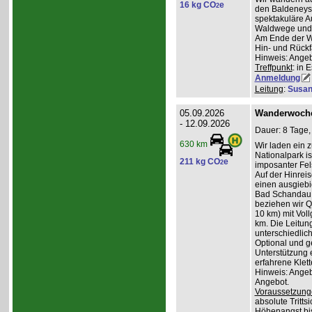
16 kg CO
e
2
den Baldeneyse
spektakuläre A
Waldwege und I
Am Ende der W
Hin- und Rückfa
Hinweis: Angeb
Treffpunkt
: in 
Anmeldung
Leitung
:
Susan
05.09.2026
Wanderwoche
- 12.09.2026
Dauer: 8 Tage,
630 km
Wir laden ein 
Nationalpark i
211 kg CO
e
2
imposanter Fel
Auf der Hinrei
einen ausgiebi
Bad Schandau u
beziehen wir Qu
10 km) mit Vol
km. Die Leitun
unterschiedli
Optional und ge
Unterstützung e
erfahrene Klett
Hinweis: Angeb
Angebot.
Voraussetzung
absolute Tritts
Höhenangst bis