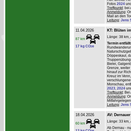
Fotos
2024
un
Treffpunkt
: be
Anmeldung
: O
Mail an den Tou
Leitung
:
Jens 
11.04.2026
KT: Blüten i
Länge: 38 km, 
87 km
Termin entfäll
17 kg CO
e
2
Rundwanderung
Naturschutzgeb
Döppeskaul, da
Truppenübungs
Bielei, Galgen
Grenze, weiter 
hinauf zur Ric
Kreuz im Venn,
verschlungenen
Monschau, entl
2023
,
2024
un
Treffpunkt
: Be
Anmeldung
: O
Mitfahrgelegenh
Leitung
:
Jens 
18.04.2026
AV: Dernauer
Länge: 33 km, 
60 km
Ab Dernau - nu
12 kg CO
e