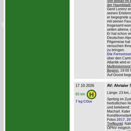
Von Bilbao im 
der Hauptstadt
Gerd Lorenz erz
seinen Erlebn
er begegnete u
mit seinen Face
Insgesamt wande
selten alleine,
Er hat schon vi
Deutschen Alpe
Pilgerreise ha
versuchen Ihne
zu bringen.
Die Fortsetzu
über den Camin
Atlantik wird e
Multivisionsvor
Beginn:
19:00 
Auf Grund begr
17.10.2026
AV: Ahrtaler 
Länge: 23 km, 
65 km
Spritzig im Zus
7 kg CO
e
2
herbstlichen N
und belebend:
Machart. Kater 
Konditionsstar
Fotos
2017
,
20
Treffpunkt
: Nä
ÖPNV möglich