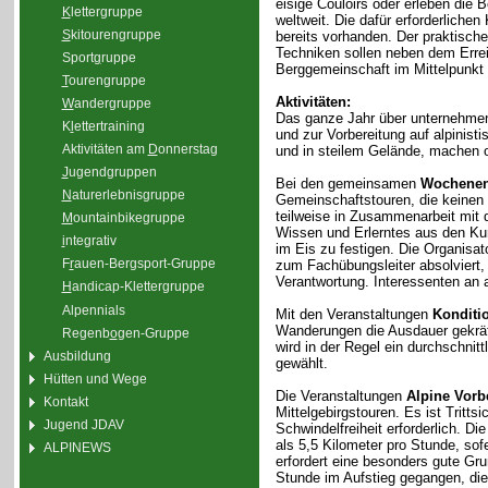
eisige Couloirs oder erleben die 
K
lettergruppe
weltweit. Die dafür erforderliche
S
kitourengruppe
bereits vorhanden. Der praktisc
Techniken sollen neben dem Erre
Sport
g
ruppe
Berggemeinschaft im Mittelpunkt 
T
ourengruppe
Aktivitäten:
W
andergruppe
Das ganze Jahr über unternehmen
K
l
ettertraining
und zur Vorbereitung auf alpinis
Aktivitäten am
D
onnerstag
und in steilem Gelände, machen 
J
ugendgruppen
Bei den gemeinsamen
Wochenen
N
aturerlebnisgruppe
Gemeinschaftstouren, die keinen
teilweise in Zusammenarbeit mit 
M
ountainbikegruppe
Wissen und Erlerntes aus den Kur
i
ntegrativ
im Eis zu festigen. Die Organisa
F
r
auen-Bergsport-Gruppe
zum Fachübungsleiter absolviert,
Verantwortung. Interessenten an a
H
andicap-Klettergruppe
Alpennials
Mit den Veranstaltungen
Konditi
Wanderungen die Ausdauer gekräfti
Regenb
o
gen-Gruppe
wird in der Regel ein durchschnit
Ausbildung
gewählt.
Hütten und Wege
Die Veranstaltungen
Alpine Vorb
Kontakt
Mittelgebirgstouren. Es ist Tritt
Jugend JDAV
Schwindelfreiheit erforderlich. D
als 5,5 Kilometer pro Stunde, sof
ALPINEWS
erfordert eine besonders gute Gr
Stunde im Aufstieg gegangen, di