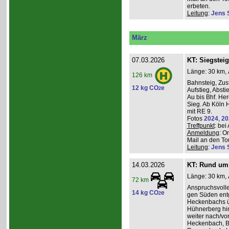
erbeten.
Leitung
:
Jens 
März
07.03.2026
KT: Siegsteig
Länge: 30 km, 
126 km
Bahnsteig, Zust
12 kg CO
e
2
Aufstieg, Absti
Au bis Bhf. He
Sieg. Ab Köln H
mit RE 9.
Fotos
2024
,
20
Treffpunkt
: be
Anmeldung
: O
Mail an den Tou
Leitung
:
Jens 
14.03.2026
KT: Rund um 
Länge: 30 km, 
72 km
Anspruchsvoll
14 kg CO
e
2
gen Süden entg
Heckenbachs ü
Hühnerberg hi
weiter nach/vor
Heckenbach, B