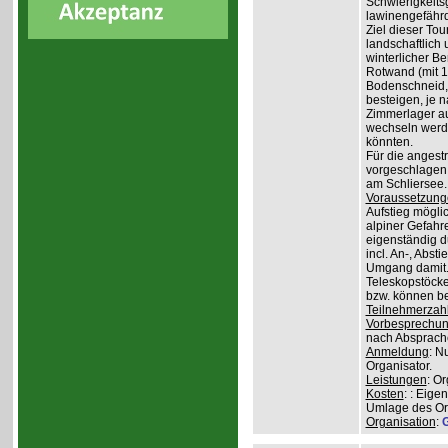
Schwierigkeit
lawinengefähr
Ziel dieser To
landschaftlich 
winterlicher B
Rotwand (mit 1.
Bodenschneid, 
besteigen, je n
Zimmerlager auf
wechseln werde
könnten.
Für die angest
vorgeschlagen 
am Schliersee.
Voraussetzung
Aufstieg mögli
alpiner Gefahr
eigenständig 
incl. An-, Abs
Umgang damit.
Teleskopstöcke
bzw. können be
Teilnehmerzah
Vorbesprechu
nach Absprach
Anmeldung
: N
Organisator.
Leistungen
: O
Kosten
: : Eige
Umlage des Org
Organisation
:
G