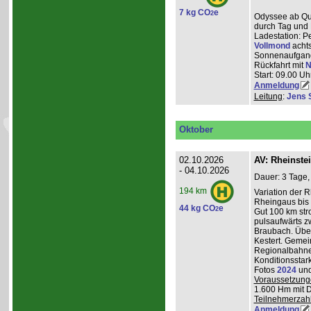
7 kg CO
e
2
Odyssee ab Que
durch Tag und 
Ladestation: P
Vollmond
achts
Sonnenaufgang
Rückfahrt mit
N
Start: 09.00 Uhr
Anmeldung
Leitung
:
Jens 
Oktober
02.10.2026
AV: Rheinste
- 04.10.2026
Dauer: 3 Tage,
194 km
Variation der 
Rheingaus bis 
44 kg CO
e
2
Gut 100 km st
pulsaufwärts 
Braubach. Übe
Kestert. Gemei
Regionalbahnen
Konditionsstar
Fotos
2024
un
Voraussetzung
1.600 Hm mit 
Teilnehmerzah
Anmeldung