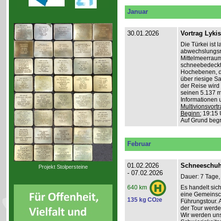
Januar
30.01.2026
Vortrag Lyki
Die Türkei ist 
abwechslungsr
Mittelmeerraum
schneebedeckte
Hochebenen, du
über riesige S
der Reise wird 
seinen 5.137 m 
Informationen 
Multivionsvortr
Beginn:
19:15 
Auf Grund beg
Februar
01.02.2026
Schneeschuh
Projekt Stolpersteine
- 07.02.2026
Dauer: 7 Tage,
Es handelt sic
640 km
eine Gemeinsch
135 kg CO
e
2
Führungstour. 
der Tour werde
Wir werden un