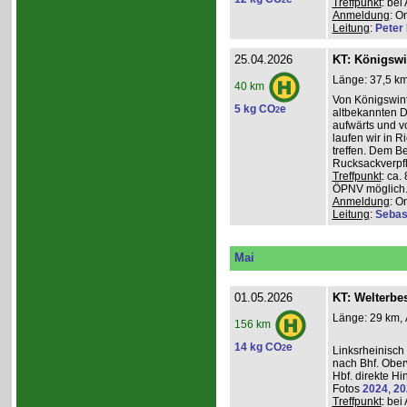
2
Treffpunkt
: be
Anmeldung
: O
Leitung
:
Peter I
25.04.2026
KT: Königswi
Länge: 37,5 km
40 km
Von Königswint
5 kg CO
e
2
altbekannten D
aufwärts und v
laufen wir in R
treffen. Dem B
Rucksackverpfl
Treffpunkt
: ca.
ÖPNV möglich. 
Anmeldung
: O
Leitung
:
Sebas
Mai
01.05.2026
KT: Welterbe
Länge: 29 km, 
156 km
14 kg CO
e
2
Linksrheinisch
nach Bhf. Obe
Hbf. direkte Hi
Fotos
2024
,
20
Treffpunkt
: be