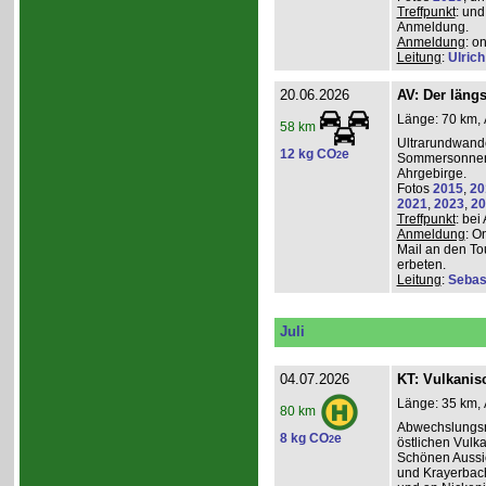
Treffpunkt
: und
Anmeldung.
Anmeldung
: o
Leitung
:
Ulrich
20.06.2026
AV: Der längs
Länge: 70 km, 
58 km
Ultrarundwand
12 kg CO
e
2
Sommersonnen
Ahrgebirge.
Fotos
2015
,
20
2021
,
2023
,
20
Treffpunkt
: bei
Anmeldung
: O
Mail an den To
erbeten.
Leitung
:
Sebas
Juli
04.07.2026
KT: Vulkanisc
Länge: 35 km, 
80 km
Abwechslungsr
8 kg CO
e
2
östlichen Vulka
Schönen Aussic
und Krayerbac