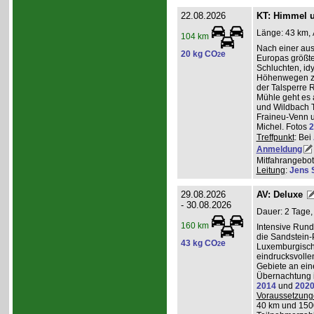
22.08.2026
KT: Himmel u
Länge: 43 km, 
104 km
Nach einer au
20 kg CO
e
2
Europas größt
Schluchten, idy
Höhenwegen zu
der Talsperre R
Mühle geht es 
und Wildbach T
Fraineu-Venn u
Michel. Fotos
2
Treffpunkt
: Bei
Anmeldung
Mitfahrangebot
Leitung
:
Jens 
29.08.2026
AV: Deluxe
- 30.08.2026
Dauer: 2 Tage,
160 km
Intensive Run
die Sandstein-
43 kg CO
e
2
Luxemburgisch
eindrucksvolle
Gebiete an ei
Übernachtung i
2014
und
202
Voraussetzung
40 km und 150