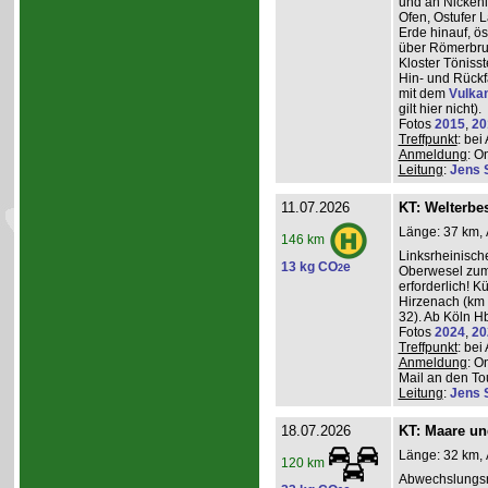
und an Nickeni
Ofen, Ostufer 
Erde hinauf, ö
über Römerbru
Kloster Töniss
Hin- und Rückf
mit dem
Vulka
gilt hier nicht).
Fotos
2015
,
20
Treffpunkt
: be
Anmeldung
: O
Leitung
:
Jens 
11.07.2026
KT: Welterbe
Länge: 37 km, 
146 km
Linksrheinisch
13 kg CO
e
2
Oberwesel zum 
erforderlich! 
Hirzenach (km 
32). Ab Köln Hb
Fotos
2024
,
20
Treffpunkt
: be
Anmeldung
: O
Mail an den Tou
Leitung
:
Jens 
18.07.2026
KT: Maare u
Länge: 32 km, 
120 km
Abwechslungsr