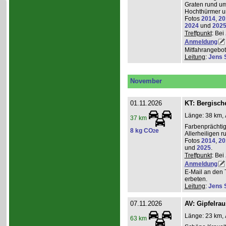
Graten rund um
Hochthürmer u
Fotos
2014
,
20
2024
und
202
Treffpunkt
: Bei
Anmeldung
Mitfahrangebot
Leitung
:
Jens 
November
01.11.2026
KT: Bergische
Länge: 38 km, 
37 km
Farbenprächti
8 kg CO
e
2
Allerheiligen 
Fotos
2014
,
20
und
2025
.
Treffpunkt
: Bei
Anmeldung
E-Mail an den 
erbeten.
Leitung
:
Jens 
07.11.2026
AV: Gipfelra
Länge: 23 km, 
63 km