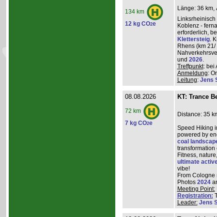
Länge: 36 km, 
134 km
Linksrheinisch
12 kg CO
e
2
Koblenz - ferna
erforderlich, 
Klettersteig
. 
Rhens (km 21/ 
Nahverkehrsve
und
2026
.
Treffpunkt
: be
Anmeldung
: O
Leitung
:
Jens 
08.08.2026
KT: Trance Be
72 km
Distance: 35 k
7 kg CO
e
2
Speed Hiking i
powered by ene
coal landscap
transformation
Fitness, nature
ultimate activ
vibe!
From Cologne ma
Photos
2024
a
Meeting Point:
Registration:
T
Leader:
Jens 