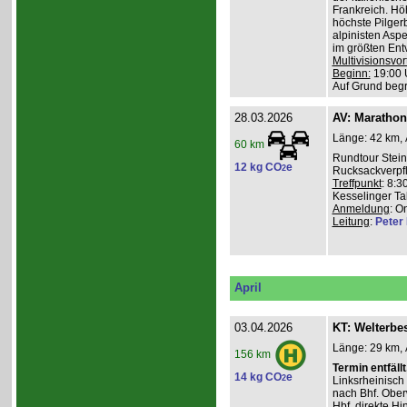
Frankreich. Hö
höchste Pilgerb
alpinisten Asp
im größten Ent
Multivisionsvor
Beginn:
19:00 
Auf Grund beg
28.03.2026
AV: Maratho
Länge: 42 km, 
60 km
Rundtour Stein
12 kg CO
e
2
Rucksackverpf
Treffpunkt
: 8:3
Kesselinger Tal
Anmeldung
: O
Leitung
:
Peter I
April
03.04.2026
KT: Welterbe
Länge: 29 km, 
156 km
Termin entfällt
14 kg CO
e
2
Linksrheinisch
nach Bhf. Obe
Hbf. direkte Hi