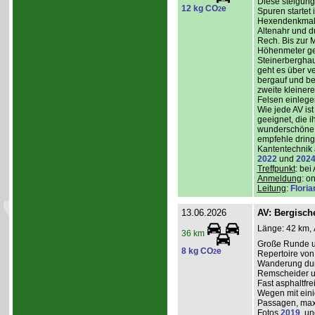
Diese steigun
12 kg CO
e
2
Spuren startet 
Hexendenkmal ü
Altenahr und d
Rech. Bis zur 
Höhenmeter g
Steinerberghau
geht es über v
bergauf und ber
zweite kleiner
Felsen einlege
Wie jede AV ist
geeignet, die 
wunderschöne A
empfehle dring
Kantentechnik 
2022
und
202
Treffpunkt
: bei
Anmeldung
: o
Leitung
:
Flori
13.06.2026
AV: Bergisc
Länge: 42 km, 
36 km
Große Runde u
8 kg CO
e
2
Repertoire von
Wanderung durc
Remscheider u
Fast asphaltfre
Wegen mit eini
Passagen, max
Fotos
2019
, u