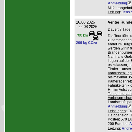
Anmeldung
Mitfahrangebot
Leitung
:
Jens 
16.08.2026
Venter Runde
- 22.08.2026
Dauer: 7 Tage,
700 km
Die Tour führt 
zusammenhänge
209 kg CO
e
2
endet im Bergs
werden wir in 
Brandenburger
Namhafte Gipfel
liegen auf der
es zulassen, is
Tiroler – unser 
Voraussetzung
bis maximal 35
Kameradenrettu
Fähigkeiten • 
Hm im Aufstieg
Teilnehmerzah
Vorbesprechu
Landschaftspa
Anmeldung
Leistungen
: O
Halbpension, T
Kosten
: 570 Eu
200 Euro bei
A
Leitung
:
Andre