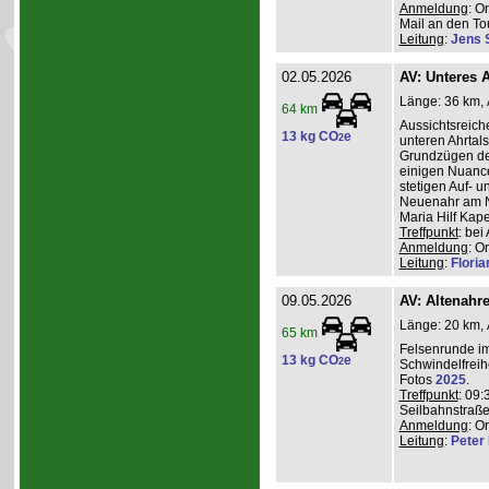
Anmeldung
: O
Mail an den Tou
Leitung
:
Jens 
02.05.2026
AV: Unteres A
Länge: 36 km, A
64 km
Aussichtsreic
13 kg CO
e
2
unteren Ahrtal
Grundzügen de
einigen Nuanc
stetigen Auf- 
Neuenahr am N
Maria Hilf Kap
Treffpunkt
: be
Anmeldung
: O
Leitung
:
Flori
09.05.2026
AV: Altenahr
Länge: 20 km, 
65 km
Felsenrunde im
13 kg CO
e
2
Schwindelfreih
Fotos
2025
.
Treffpunkt
: 09:
Seilbahnstraße
Anmeldung
: O
Leitung
:
Peter I