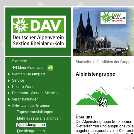
Startseite
Startseite
>
Aktivitäten der Gruppe
Mein Alpenverein
Alpinistengruppe
Werden Sie Mitglied
Service
Unsere Werte
Leit
Ehrenamt - Werden Sie aktiv
Veranstaltungen
Aktivitäten der
G
ruppen
Tagesveranstaltungen
Über uns:
Mehrtagesveranstaltungen
Die Alpinistengruppe konzentriert
A
lpinistengruppe
Kletterfahrten und anspruchsvol
begehen anspruchsvolle Kletterste
F
amiliengruppen