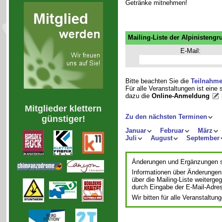
Getränke mitnehmen!
Mailing-Liste der Alpinistengr
E-Mail:
Bitte beachten Sie die
Teilnahm
Für alle Veranstaltungen ist eine
dazu die
Online-Anmeldung
Mitglieder klettern
Zu den nächsten Terminen
günstiger!
Januar
Februar
März
Juli
August
September
Änderungen und Ergänzungen si
Informationen über Änderungen
über die Mailing-Liste weiterge
durch Eingabe der E-Mail-Adre
Wir bitten für alle Veranstalt