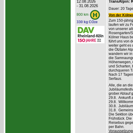
12.08.2026
TransAlpin: K
- 31.08.2026
Dauer: 20 Tage
800 km
Von der Kölner
Zum 150-jährig
330 kg CO
e
2
laufen wir zu F
von unserer al
Rosengarten/S
Kölner Haus be
führt uns von d
weiter geht es
die Ötztaler A
wandern wir in
die Samnaungru
Höhenwegen, ü
und Scharten, 
durchqueren Tä
Nach 17 Tagen,
Serfaus.
Alle, die an di
Jubiläumsfesti
grober Ablauf g
29.8. Ankunft 
29.8. Willkom
30.8. Jubiläum
31.8. Gemeins
Die Sektion üb
Frühstück. Die 
Reisebus gegen
per Bahn.
Voraussetzung