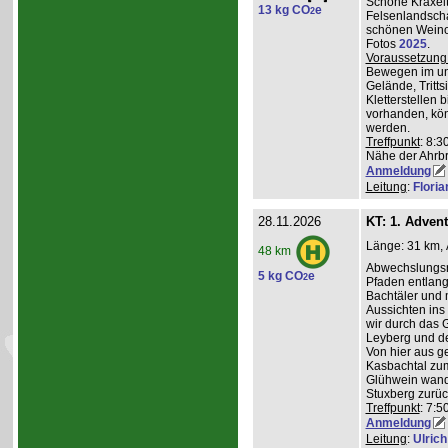
Schöne Kraxelt
13 kg CO
e
2
Felsenlandscha
schönen Weinor
Fotos
2025
.
Voraussetzung
Bewegen im un
Gelände, Tritts
Kletterstellen 
vorhanden, kö
werden.
Treffpunkt
: 8:3
Nähe der Ahrb
Anmeldung
Leitung
:
Flori
28.11.2026
KT: 1. Adven
Länge: 31 km, 
48 km
Abwechslungsre
5 kg CO
e
2
Pfaden entlang 
Bachtäler und m
Aussichten ins
wir durch das 
Leyberg und d
Von hier aus g
Kasbachtal zum
Glühwein wande
Stuxberg zurüc
Treffpunkt
: 7:
Anmeldung
Leitung
:
Ulrich