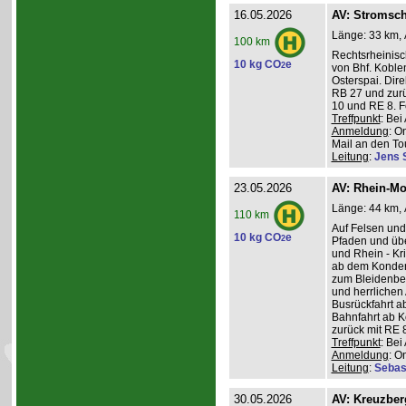
16.05.2026
AV: Stromsch
Länge: 33 km, 
100 km
Rechtsrheinisc
10 kg CO
e
2
von Bhf. Koble
Osterspai. Dire
RB 27 und zurü
10 und RE 8. 
Treffpunkt
: Be
Anmeldung
: O
Mail an den Tou
Leitung
:
Jens 
23.05.2026
AV: Rhein-Mo
Länge: 44 km, 
110 km
Auf Felsen und
10 kg CO
e
2
Pfaden und üb
und Rhein - K
ab dem Konder
zum Bleidenber
und herrlichen 
Busrückfahrt ab
Bahnfahrt ab K
zurück mit RE 8
Treffpunkt
: Be
Anmeldung
: O
Leitung
:
Sebas
30.05.2026
AV: Kreuzber