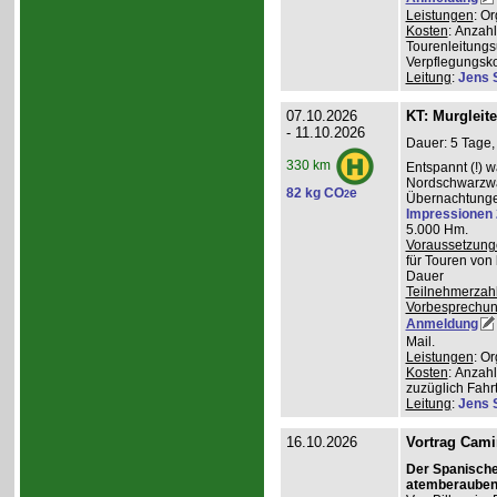
Leistungen
: O
Kosten
: Anzah
Tourenleitungs
Verpflegungsk
Leitung
:
Jens 
07.10.2026
KT: Murgleit
- 11.10.2026
Dauer: 5 Tage,
330 km
Entspannt (!) 
Nordschwarzwal
82 kg CO
e
2
Übernachtungen
Impressionen
5.000 Hm.
Voraussetzung
für Touren von
Dauer
Teilnehmerzah
Vorbesprechu
Anmeldung
Mail.
Leistungen
: O
Kosten
: Anzah
zuzüglich Fahr
Leitung
:
Jens 
16.10.2026
Vortrag Cami
Der Spanisch
atemberauben