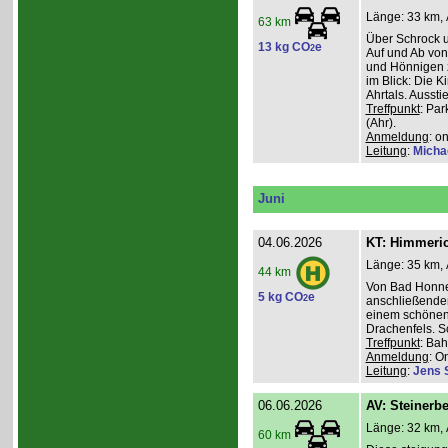
Länge: 33 km, 
63 km
Über Schrock u
13 kg CO
e
2
Auf und Ab von
und Hönnigen z
im Blick: Die 
Ahrtals. Aussti
Treffpunkt
: Pa
(Ahr).
Anmeldung
: o
Leitung
:
Micha
Juni
04.06.2026
KT: Himmeri
Länge: 35 km, 
44 km
Von Bad Honne
5 kg CO
e
2
anschließenden
einem schönen
Drachenfels. S
Treffpunkt
: Ba
Anmeldung
: O
Leitung
:
Jens 
06.06.2026
AV: Steinerb
Länge: 32 km, 
60 km