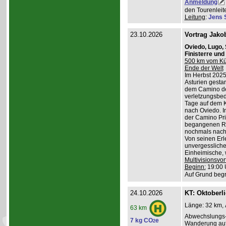
Anmeldung
den Tourenleite
Leitung
:
Jens 
23.10.2026
Vortrag Jako
Oviedo, Lugo,
Finisterre un
500 km vom Küs
Ende der Welt
Im Herbst 2025
Asturien gestart
dem Camino de
verletzungsbed
Tage auf dem K
nach Oviedo. I
der Camino Pri
begangenen Ro
nochmals nach 
Von seinen Erl
unvergessliche
Einheimische, w
Multivisionsvor
Beginn:
19:00 
Auf Grund begr
24.10.2026
KT: Oktoberl
Länge: 32 km, 
63 km
Abwechslungs-
7 kg CO
e
2
Wanderung au