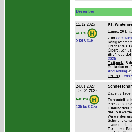
Dezember
12.12.2026
KT: Winterm
Länge: 26 km, 
40 km
Zum
Café Klos
5 kg CO
e
2
Königswinter m
Drachenfels, 
Ölberg. Schlus
Bhf. Niederdol
2025
.
Treffpunkt
: Bah
Rückreise mit 
Anmeldung
Leitung
:
Jens 
24.01.2027
Schneeschuh
- 30.01.2027
Dauer: 7 Tage,
640 km
Es handelt sic
eine Gemeinsch
135 kg CO
e
2
Führungstour. 
der Tour werde
Wir werden un
Schwierigkeit
lawinengefähr
Ziel dieser To