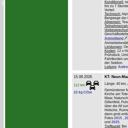
Konditionell:
se
bis zu 7 Stund
Vorteil
Technisch:
Alpi
Bergwege der 
Allgemein:
Team
Teilnehmerzah
Vorbesprechu
Geschäftsstelle
Anmeldung
Anmeldebestät
Leistungen
: O
Kosten
: 12 x H
Frühstück, Uml
Fahrtkosten un
der Sektion.
Leitung
:
Andre
15.08.2026
KT: Neun-Ma
Länge: 40 km, 
112 km
Gemündener Ma
22 kg CO
e
2
Kirche am Tot
Maar, Natursch
Gillenfeld, Pu
über die Alf z
Hetsche, Ruine
dann grob entl
Fotos
2015
,
2
und
2025
.
Treffpunkt
: Bei