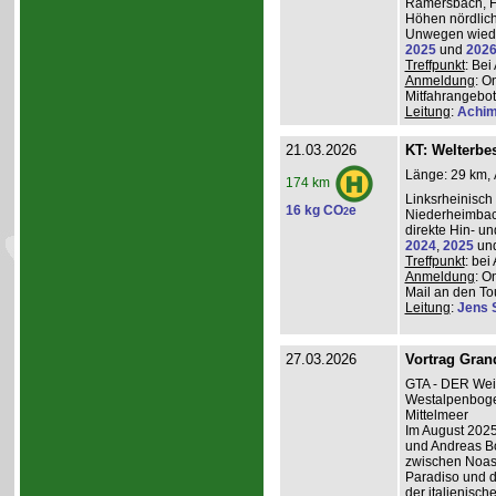
Ramersbach, H
Höhen nördlich
Unwegen wiede
2025
und
202
Treffpunkt
: Be
Anmeldung
: O
Mitfahrangebot
Leitung
:
Achim
21.03.2026
KT: Welterbe
Länge: 29 km, 
174 km
Linksrheinisch
16 kg CO
e
2
Niederheimba
direkte Hin- un
2024
,
2025
un
Treffpunkt
: be
Anmeldung
: O
Mail an den Tou
Leitung
:
Jens 
27.03.2026
Vortrag Grand
GTA - DER Wei
Westalpenboge
Mittelmeer
Im August 2025
und Andreas B
zwischen Noas
Paradiso und d
der italienisc