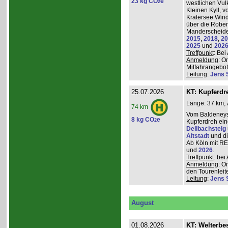
23 kg CO
e
2
westlichen Vulk
Kleinen Kyll, 
Kratersee Win
über die Rober
Manderscheider
2015
,
2018
,
20
2025
und
202
Treffpunkt
: Be
Anmeldung
: O
Mitfahrangebot
Leitung
:
Jens 
25.07.2026
KT: Kupferdr
Länge: 37 km, 
74 km
Vom Baldeneys
8 kg CO
e
2
Kupferdreh ei
Deilbachsteig
Altstadt
und d
Ab Köln mit RE,
und
2026
.
Treffpunkt
: be
Anmeldung
: O
den Tourenleite
Leitung
:
Jens 
August
01.08.2026
KT: Welterbe